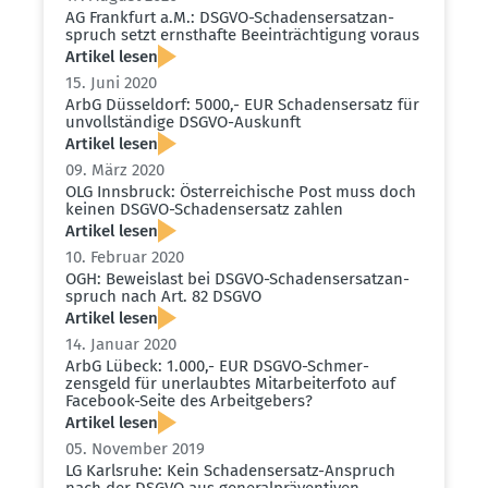
AG Frankfurt a.M.: DSGVO-Schadens­er­satz­an­
spruch setzt ernst­hafte Beein­träch­tigung voraus
Artikel lesen
15. Juni 2020
ArbG Düsseldorf: 5000,- EUR Schadens­ersatz für
unvoll­ständige DSGVO-Auskunft
Artikel lesen
09. März 2020
OLG Innsbruck: Öster­rei­chische Post muss doch
keinen DSGVO-Schadens­ersatz zahlen
Artikel lesen
10. Februar 2020
OGH: Beweislast bei DSGVO-Schadens­er­satz­an­
spruch nach Art. 82 DSGVO
Artikel lesen
14. Januar 2020
ArbG Lübeck: 1.000,- EUR DSGVO-Schmer­
zensgeld für unerlaubtes Mitar­bei­terfoto auf
Facebook-Seite des Arbeit­gebers?
Artikel lesen
05. November 2019
LG Karlsruhe: Kein Schadens­ersatz-Anspruch
nach der DSGVO aus general­prä­ven­tiven