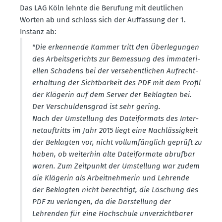
Das LAG Köln lehnte die Berufung mit deutlichen
Worten ab und schloss sich der Auffassung der 1.
Instanz ab:
"Die erken­nende Kammer tritt den Überle­gungen
des Arbeits­ge­richts zur Bemessung des immate­ri­
ellen Schadens bei der verse­hent­lichen Aufrecht­
erhaltung der Sicht­barkeit des PDF mit dem Profil
der Klägerin auf dem Server der Beklagten bei.
Der Verschul­densgrad ist sehr gering.
Nach der Umstellung des Datei­formats des Inter­
net­auf­tritts im Jahr 2015 liegt eine Nachläs­sigkeit
der Beklagten vor, nicht vollum­fänglich geprüft zu
haben, ob weiterhin alte Datei­formate abrufbar
waren. Zum Zeitpunkt der Umstellung war zudem
die Klägerin als Arbeit­neh­merin und Lehrende
der Beklagten nicht berechtigt, die Löschung des
PDF zu verlangen, da die Darstellung der
Lehrenden für eine Hochschule unver­zicht­barer