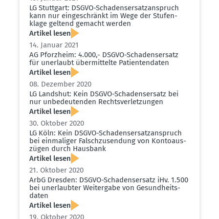
LG Stuttgart: DSGVO-Schadens­er­satz­an­spruch
kann nur einge­schränkt im Wege der Stufen­
klage geltend gemacht werden
Artikel lesen
14. Januar 2021
AG Pforzheim: 4.000,- DSGVO-Schadens­ersatz
für unerlaubt übermit­telte Patien­ten­daten
Artikel lesen
08. Dezember 2020
LG Landshut: Kein DSGVO-Schadens­ersatz bei
nur unbedeu­tenden Rechts­ver­let­zungen
Artikel lesen
30. Oktober 2020
LG Köln: Kein DSGVO-Schadens­er­satz­an­spruch
bei einma­liger Falsch­zu­sendung von Konto­aus­
zügen durch Hausbank
Artikel lesen
21. Oktober 2020
ArbG Dresden: DSGVO-Schadens­ersatz iHv. 1.500
bei unerlaubter Weitergabe von Gesund­heits­
daten
Artikel lesen
19. Oktober 2020