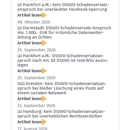
LG Frankfurt a.M.: Kein DSGVO-Schadens­er­satz­
an­spruch bei unerlaubter Facebook-Sperrung
Artikel lesen
08. Oktober 2020
LG Darmstadt: DSGVO-Schadens­ersatz-Anspruch
iHv. 1.000,- EUR für irrtüm­liche Daten­wei­ter­
leitung an Dritten
Artikel lesen
29. September 2020
LG Frankfurt a.M.: DSGVO-Schadens­er­satz­an­
spruch nach Art. 82 DSGVO ist restriktiv auszu­
legen
Artikel lesen
25. September 2020
OLG Dresden: Kein DSGVO-Schadens­er­satz­an­
spruch bei bloßer Löschung eines Posts auf
einem sozialen Netzwerk
Artikel lesen
23. September 2020
LG Hamburg: Kein DSGVO-Schadens­er­satz­an­
spruch bei unerheb­lichen Rechts­ver­stößen
Artikel lesen
17. August 2020