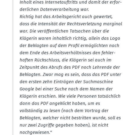
Inhalt eines Inter­net­auf­tritts und damit der erfor­
der­lichen Daten­ver­ar­beitung war.
Richtig hat das Arbeits­ge­richt auch gewertet,
dass die Inten­sität der Rechts­ver­letzung marginal
war. Die veröf­fent­lichen Tatsachen über die
Klägerin waren inhaltlich richtig, allein das Logo
der Beklagten auf dem Profil ermög­lichten nach
dem Ende des Arbeits­ver­hält­nisses den fehler­
haften Rückschluss, die Klägerin sei auch im
Zeitpunkt des Abrufs des PDF noch Lehrende der
Beklagten. Zwar mag es sein, dass das PDF unter
den ersten zehn Einträgen der Suchma­schine
Google bei einer Suche nach dem Namen der
Klägerin erschien. Wie viele Personen tatsächlich
dann das PDF angeklickt haben, um es
vollständig zu lesen (nach dem Vortrag der
Beklagten, welcher nicht bestritten wurde, soll es
nur zwei Zugriffe gegeben haben), ist nicht
nachge­wiesen."