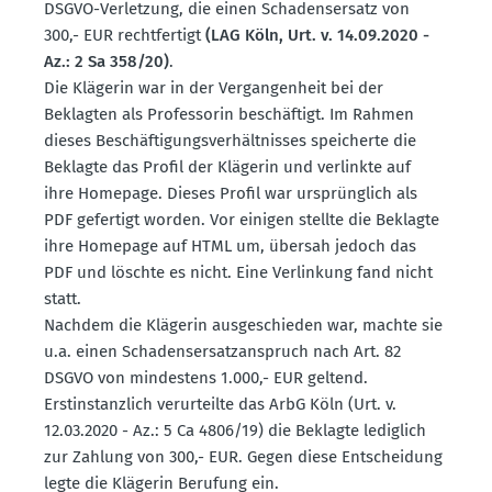
DSGVO-Verletzung, die einen Schadens­ersatz von
300,- EUR recht­fertigt
(LAG Köln, Urt. v. 14.09.2020 -
Az.: 2 Sa 358/20)
.
Die Klägerin war in der Vergan­genheit bei der
Beklagten als Profes­sorin beschäftigt. Im Rahmen
dieses Beschäf­ti­gungs­ver­hält­nisses speicherte die
Beklagte das Profil der Klägerin und verlinkte auf
ihre Homepage. Dieses Profil war ursprünglich als
PDF gefertigt worden. Vor einigen stellte die Beklagte
ihre Homepage auf HTML um, übersah jedoch das
PDF und löschte es nicht. Eine Verlinkung fand nicht
statt.
Nachdem die Klägerin ausge­schieden war, machte sie
u.a. einen Schadens­er­satz­an­spruch nach Art. 82
DSGVO von mindestens 1.000,- EUR geltend.
Erstin­stanzlich verur­teilte das ArbG Köln (Urt. v.
12.03.2020 - Az.: 5 Ca 4806/19) die Beklagte lediglich
zur Zahlung von 300,- EUR. Gegen diese Entscheidung
legte die Klägerin Berufung ein.