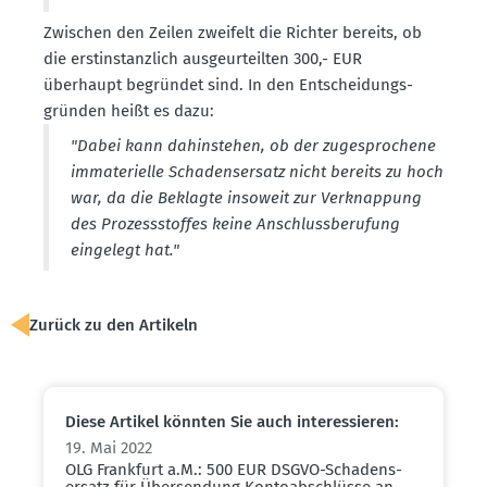
Zwischen den Zeilen zweifelt die Richter bereits, ob
die erstin­stanzlich ausge­ur­teilten 300,- EUR
überhaupt begründet sind. In den Entschei­dungs­
gründen heißt es dazu:
"Dabei kann dahin­stehen, ob der zugespro­chene
immate­rielle Schadens­ersatz nicht bereits zu hoch
war, da die Beklagte insoweit zur Verknappung
des Prozess­stoffes keine Anschluss­be­rufung
eingelegt hat."
Zurück zu den Artikeln
Diese Artikel könnten Sie auch inter­es­sieren:
19. Mai 2022
OLG Frankfurt a.M.: 500 EUR DSGVO-Schadens­
ersatz für Übersendung Konto­ab­schlüsse an