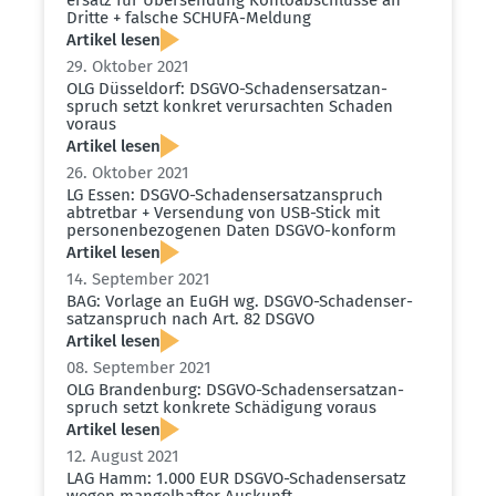
Dritte + falsche SCHUFA-Meldung
Artikel lesen
29. Oktober 2021
OLG Düsseldorf: DSGVO-Schadens­er­satz­an­
spruch setzt konkret verur­sachten Schaden
voraus
Artikel lesen
26. Oktober 2021
LG Essen: DSGVO-Schadens­er­satz­an­spruch
abtretbar + Versendung von USB-Stick mit
perso­nen­be­zo­genen Daten DSGVO-konform
Artikel lesen
14. September 2021
BAG: Vorlage an EuGH wg. DSGVO-Schadens­er­
satz­an­spruch nach Art. 82 DSGVO
Artikel lesen
08. September 2021
OLG Brandenburg: DSGVO-Schadens­er­satz­an­
spruch setzt konkrete Schädigung voraus
Artikel lesen
12. August 2021
LAG Hamm: 1.000 EUR DSGVO-Schadens­ersatz
wegen mangel­hafter Auskunft