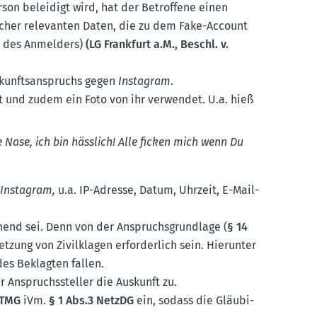
son beleidigt wird, hat der Betroffene einen
licher relevanten Daten, die zu dem Fake-Account
se des Anmelders)
(LG Frankfurt a.M., Beschl. v.
skunfts­an­spruchs gegen
Instagram
.
 und zudem ein Foto von ihr verwendet. U.a. hieß
e Nase, ich bin hässlich! Alle ficken mich wenn Du
n
Instagram,
u.a. IP-Adresse, Datum, Uhrzeit, E-Mail-
chend sei. Denn von der Anspruchs­grundlage (
§ 14
etzung von Zivil­klagen erfor­derlich sein. Hierunter
es Beklagten fallen.
r Anspruchs­steller die Auskunft zu.
 TMG
iVm.
§ 1 Abs.3 NetzDG
ein, sodass die Gläubi­