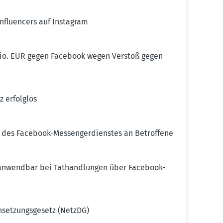
nflu­encers auf Instagram
2 Mio. EUR gegen Facebook wegen Verstoß gegen
z erfolglos
 des Facebook-Messen­ger­dienstes an Betroffene
ht anwendbar bei Tathand­lungen über Facebook-
set­zungs­gesetz (NetzDG)