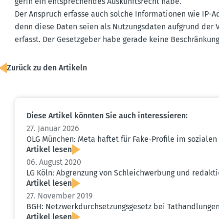
gerin ein entspre­chendes Auskunfts­recht habe.
Der Anspruch erfasse auch solche Infor­ma­tionen wie IP-
denn diese Daten seien als Nutzungs­daten aufgrund der 
erfasst. Der Gesetz­geber habe gerade keine Beschränkung
Zurück zu den Artikeln
Diese Artikel könnten Sie auch inter­es­sieren:
27. Januar 2026
OLG München: Meta haftet für Fake-Profile im soziale
Artikel lesen
06. August 2020
LG Köln: Abgrenzung von Schleich­werbung und redak­tio
Artikel lesen
27. November 2019
BGH: Netzwerk­durch­set­zungs­gesetz bei Tathand­lu
Artikel lesen