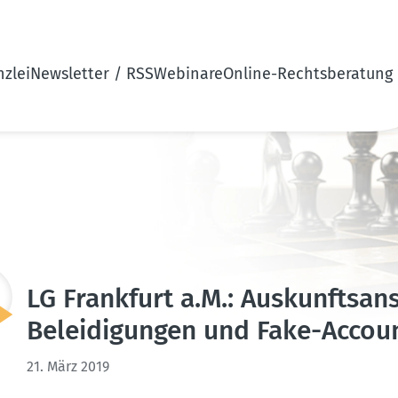
zlei
Newsletter / RSS
Webinare
Online-Rechtsberatung
LG Frankfurt a.M.: Auskunfts­an
Belei­di­gungen und Fake-Accou
21. März 2019