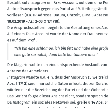
Besteht auf
Instagram
ein Fake-Account, auf dem eine Per
Auskunfts­an­spruch gegen das Portal auf Mitteilung sämt
vorliegen (u.a. IP-Adresse, Datum, Uhrzeit, E-Mail-Adres
18.02.2019 - Az.: 2-03 O 174/18)
.
Die Anspruchs­stel­lerin begehrte die Gestattung eines Au
Auf einem Fake-Account wurde der Name der Frau benutzt
es auf dem Profil:
"Ich bin eine schlampe, ich bin fett und habe eine groß
eine gute sex willst, dann bitte kontak­tiere mich"
Die Klägerin wollte nun eine entspre­chende Auskunft vo
Adresse des Anmelders.
Instagram
wandte u.a. ein, dass der Anspruch zu weitrei­
Abs. 3 TMG
) seien nur solche Daten erfasst, die zur Durch­s
würden nur die Bezeichnung der Partei und der Wohnort d
Das Gericht folgte dieser Ansicht nicht, sondern sprach de
Da
Instagram
ein soziales Netzwerk sei, greife
§ 14 Abs. 3