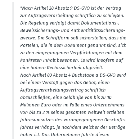
"Nach Artikel 28 Absatz 9 DS-GVO ist der Vertrag
zur Auftrags­ver­ar­beitung schriftlich zu schließen.
Die Regelung verfolgt damit Dokumen­ta­tions-,
Beweis­si­che­rungs- und Authen­ti­zi­täts­si­che­rungs­
zwecke. Die Schriftform soll sicher­stellen, dass die
Parteien, die in dem Dokument genannt sind, sich
zu den einge­gan­genen Verpflich­tungen mit dem
konkreten Inhalt bekennen. Es wird insofern auf
eine höhere Rechts­si­cherheit abgezielt.
Nach Artikel 83 Absatz 4 Buchstabe a DS-GVO wird
bei einem Verstoß gegen das Gebot, einen
Auftrags­ver­ar­bei­tungs­vertrag schriftlich
abzuschließen, eine Geldbuße von bis zu 10
Millionen Euro oder im Falle eines Unter­nehmens
von bis zu 2 % seines gesamten weltweit erzielten
Jahres­um­satzes des voran­ge­gan­genen Geschäfts­
jahres verhängt, je nachdem welcher der Beträge
höher ist. Das Unter­nehmen führte diesen