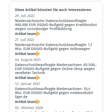
Diese Artikel könnten Sie auch inter­es­sieren:
29. Juli 2022
Nieder­säch­sische Daten­schutz­be­auf­tragte:
900.000 EUR DSGVO-Bußgeld gegen Kredi­tin­situt
wegen unzuläs­siger Profil­bildung
Artikel lesen
27. Juli 2022
Nieder­säch­sische Daten­schutz­be­auf­tragte: 1,1
Mio. EUR DSGVO-Bußgeld gegen Volks­wagen
Artikel lesen
03. August 2021
Daten­schutz­be­auf­tragte Nieder­sachsen: 65.500,-
EUR DSGVO-Bußgeld gegen Online-Shop wegen
veral­teter Technik
Artikel lesen
12. Januar 2021
Daten­schutz­be­auf­tragte Nieder­sachsen: 10,4
Mio. EUR DSGVO-Bußgeld gegen notebook­s­bil­
liger.de
Artikel lesen
02. Oktober 2020