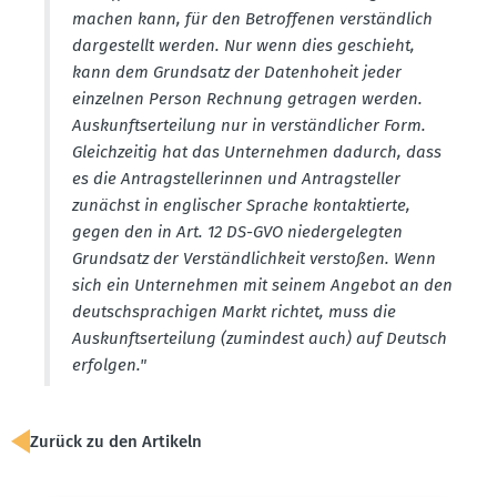
machen kann, für den Betrof­fenen verständlich
darge­stellt werden. Nur wenn dies geschieht,
kann dem Grundsatz der Daten­hoheit jeder
einzelnen Person Rechnung getragen werden.
Auskunfts­er­teilung nur in verständ­licher Form.
Gleich­zeitig hat das Unter­nehmen dadurch, dass
es die Antrag­stel­le­rinnen und Antrag­steller
zunächst in engli­scher Sprache kontak­tierte,
gegen den in Art. 12 DS-GVO nieder­ge­legten
Grundsatz der Verständ­lichkeit verstoßen. Wenn
sich ein Unter­nehmen mit seinem Angebot an den
deutsch­spra­chigen Markt richtet, muss die
Auskunfts­er­teilung (zumindest auch) auf Deutsch
erfolgen."
Zurück zu den Artikeln