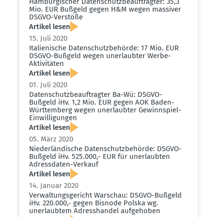
Hambur­gi­scher Daten­schutz­be­auf­tragter: 35,3
Mio. EUR Bußgeld gegen H&M wegen massiver
DSGVO-Verstöße
Artikel lesen
15. Juli 2020
Italie­nische Daten­schutz­be­hörde: 17 Mio. EUR
DSGVO-Bußgeld wegen unerlaubter Werbe-
Aktivi­täten
Artikel lesen
01. Juli 2020
Daten­schutz­be­auf­tragter Ba-Wü: DSGVO-
Bußgeld iHv. 1,2 Mio. EUR gegen AOK Baden-
Württemberg wegen unerlaubter Gewinn­spiel-
Einwil­li­gungen
Artikel lesen
05. März 2020
Nieder­län­dische Daten­schutz­be­hörde: DSGVO-
Bußgeld iHv. 525.000,- EUR für unerlaubten
Adress­daten-Verkauf
Artikel lesen
14. Januar 2020
Verwal­tungs­ge­richt Warschau: DSGVO-Bußgeld
iHv. 220.000,- gegen Bisnode Polska wg.
unerlaubtem Adress­handel aufge­hoben