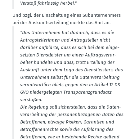
Verstoß fahrlässig herbei."
Und bzgl. der Einschaltung eines Subun­ter­nehmers
bei der Auskunfts­er­teilung merkte das Amt an:
"Das Unter­nehmen hat dadurch, dass es die
Antrag­stel­le­rinnen und Antrag­steller nicht
darüber aufklärte, dass es sich bei dem einge­
setzten Dienst­leister um einen Auftrags­ver­ar­
beiter handelte und dass, trotz Erteilung der
Auskunft unter dem Logo des Dienst­leisters, das
Unter­nehmen selbst für die Daten­ver­ar­beitung
verant­wortlich blieb, gegen den in Artikel 12 DS-
GVO nieder­ge­legten Trans­pa­renz­grundsatz
verstoßen.
Die Regelung soll sicher­stellen, dass die Daten­
ver­ar­beitung der perso­nen­be­zo­genen Daten des
Betrof­fenen, etwaige Risiken, Garantien und
Betrof­fe­nen­rechte sowie die Aufklärung des
Betrof­fenen, wie er bestehende Rechte geltend