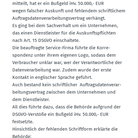
mitteilt, hat er ein Bußgeld iHv. 50.000,- EUR
wegen falscher Auskunft und fehlendem schrift­lichem
Auftrags­da­ten­ver­ar­bei­tungs­vertrag verhängt.
Es ging bei dem Sachverhalt um ein Unter­nehmen,
das einen Dienst­leister für die Auskunfts­pflichten
nach Art. 15 DSGVO einschaltete.
Die beauf­tragte Service-Firma führte die Korre­
spondenz unter ihrem eigenen Logo, sodass dem
Verbraucher unklar war, wer der Verant­wort­liche der
Daten­ver­ar­beitung war. Zudem wurde der erste
Kontakt in engli­scher Sprache geführt.
Auch bestand kein schrift­licher Auftrags­da­ten­ver­ar­
bei­tungs­vertrag zwischen dem Unter­nehmen und
dem Dienst­leister.
All dies führte dazu, dass die Behörde aufgrund der
DSGVO-Verstöße ein Bußgeld iHv. 50.000,- EUR
festsetzte.
Hinsichtlich der fehlenden Schriftform erklärte die
Behörde: