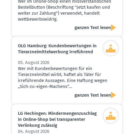
Wer im Online-Shop einen missverständlichen
Bestellbutton (Beschriftung "Jetzt kaufen und
weiter zur Zahlung") verwendet, handelt
wettbewerbswidrig.
ganzen Text lesen
OLG Hamburg: Kunden­be­wer­tungen in
Tierarz­nei­mit­tel­werbung irreführend
05. August 2026
Wer mit Kundenbewertungen für ein
Tierarzneimittel wirbt, haftet als Täter für
irreführende Aussagen. Eine Haftung wegen
„Sich-zu-eigen-Machens“…
ganzen Text lesen
LG Hechingen: Minder­men­gen­zu­schlag
in Online-Shop bei trans­pa­renter
Verlinkung zulässig
04. August 2026