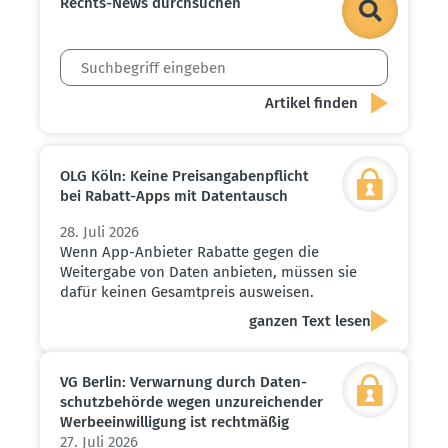
Rechts-News durch­suchen
OLG Köln: Keine Preis­an­ga­ben­pflicht
bei Rabatt-Apps mit Daten­tausch
28. Juli 2026
Wenn App-Anbieter Rabatte gegen die
Weitergabe von Daten anbieten, müssen sie
dafür keinen Gesamtpreis ausweisen.
ganzen Text lesen
VG Berlin: Verwarnung durch Daten­
schutz­be­hörde wegen unzurei­chender
Werbe­ein­wil­ligung ist recht­mäßig
27. Juli 2026