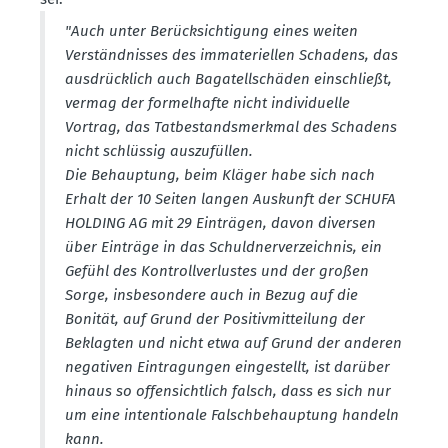
"Auch unter Berück­sich­tigung eines weiten
Verständ­nisses des immate­ri­ellen Schadens, das
ausdrücklich auch Bagatell­schäden einschließt,
vermag der formel­hafte nicht indivi­duelle
Vortrag, das Tatbe­stands­merkmal des Schadens
nicht schlüssig auszu­füllen.
Die Behauptung, beim Kläger habe sich nach
Erhalt der 10 Seiten langen Auskunft der SCHUFA
HOLDING AG mit 29 Einträgen, davon diversen
über Einträge in das Schuld­ner­ver­zeichnis, ein
Gefühl des Kontroll­ver­lustes und der großen
Sorge, insbe­sondere auch in Bezug auf die
Bonität, auf Grund der Positiv­mit­teilung der
Beklagten und nicht etwa auf Grund der anderen
negativen Eintra­gungen einge­stellt, ist darüber
hinaus so offen­sichtlich falsch, dass es sich nur
um eine inten­tionale Falsch­be­hauptung handeln
kann.