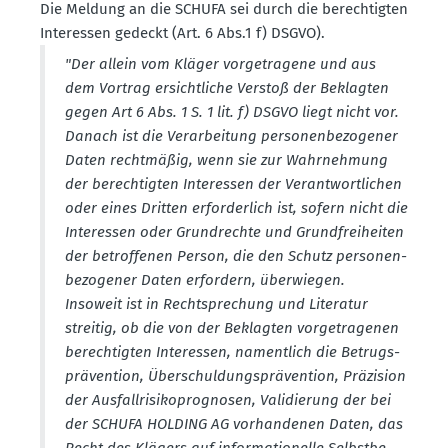
Die Meldung an die SCHUFA sei durch die berech­tigten
Inter­essen gedeckt (Art. 6 Abs.1 f) DSGVO).
"Der allein vom Kläger vorge­tragene und aus
dem Vortrag ersicht­liche Verstoß der Beklagten
gegen Art 6 Abs. 1 S. 1 lit. f) DSGVO liegt nicht vor.
Danach ist die Verar­beitung perso­nen­be­zo­gener
Daten recht­mäßig, wenn sie zur Wahrnehmung
der berech­tigten Inter­essen der Verant­wort­lichen
oder eines Dritten erfor­derlich ist, sofern nicht die
Inter­essen oder Grund­rechte und Grund­frei­heiten
der betrof­fenen Person, die den Schutz perso­nen­
be­zo­gener Daten erfordern, überwiegen.
Insoweit ist in Recht­spre­chung und Literatur
streitig, ob die von der Beklagten vorge­tra­genen
berech­tigten Inter­essen, namentlich die Betrugs­
prä­vention, Überschul­dungs­prä­vention, Präzision
der Ausfall­ri­si­ko­pro­gnosen, Validierung der bei
der SCHUFA HOLDING AG vorhan­denen Daten, das