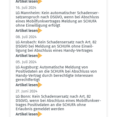
Artikel lesen
16. Juli 2024
LG Mannheim: Kein automa­ti­scher Schadens­er­
satz­an­spruch nach DSGVO, wenn bei Abschluss
eines Mobil­funk­ver­trages Meldung an SCHUFA
ohne Einwil­ligung erfolgt
Artikel lesen
08. Juli 2024
LG Ansbach: Kein Schadens­ersatz nach Art. 82
DSGVO bei Meldung an SCHUFA ohne Einwil­
ligung bei Abschluss eines Handy-Vertrages
Artikel lesen
05. Juli 2024
LG Augsburg: Automa­tische Meldung von
Positiv­daten an die SCHUFA bei Abschluss von
Handy-Vertrag durch berech­tigte Inter­essen
gerecht­fertigt
Artikel lesen
27. Juni 2024
LG Bonn: Kein Schadens­ersatz nach Art. 82
DSGVO, wenn bei Abschluss eines Mobil­funk­ver­
trages Positiv­daten an die SCHUFA ohne
Erlaubnis gemeldet werden
Artikel lesen