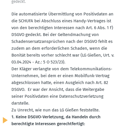
gedeckt.
Die automa­ti­sierte Übermittlung von Positiv­daten an
die SCHUFA bei Abschluss eines Handy-Vertrages ist
von den berech­tigten Inter­essen nach Art. 6 Abs. 1 f)
DSGVO gedeckt. Bei der Geltend­ma­chung von
Schadens­er­satz­an­sprüchen nach der DSGVO fehlt es
zudem an dem erfor­der­lichen Schaden, wenn die
Bonität bereits vorher schlecht war (LG Gießen, Urt. v.
03.04.2024 - Az.: 5 O 523/23).
Der Kläger verlangte von dem Telekom­mu­ni­ka­tions-
Unter­nehmen, bei dem er einen Mobilfunk-Vertrag
abgeschlossen hatte, einen Ausgleich nach Art. 82
DSGVO. Er war der Ansicht, dass die Weitergabe
seiner Positiv­daten eine Daten­schutz­ver­letzung
darstelle.
Zu Unrecht, wie nun das LG Gießen feststellte.
1. Keine DSGVO-Verletzung, da Handeln durch
berech­tigte Inter­essen gerecht­fertigt: