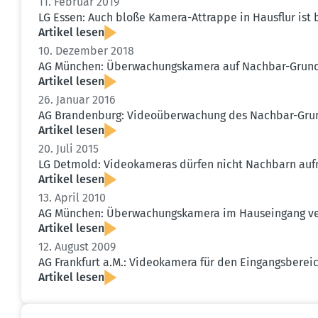
11. Februar 2019
LG Essen: Auch bloße Kamera-Attrappe in Hausflur ist b
Artikel lesen
10. Dezember 2018
AG München: Überwa­chungs­kamera auf Nachbar-Grund­s
Artikel lesen
26. Januar 2016
AG Brandenburg: Video­über­wa­chung des Nachbar-Grun
Artikel lesen
20. Juli 2015
LG Detmold: Video­ka­meras dürfen nicht Nachbarn a
Artikel lesen
13. April 2010
AG München: Überwa­chungs­kamera im Hauseingang verle
Artikel lesen
12. August 2009
AG Frankfurt a.M.: Video­kamera für den Eingangs­be­rei
Artikel lesen