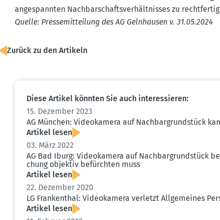
angespannten Nachbar­schafts­ver­hält­nisses zu recht­fer­ti
Quelle: Presse­mit­teilung des AG Gelnhausen v. 31.05.2024
Zurück zu den Artikeln
Diese Artikel könnten Sie auch inter­es­sieren:
15. Dezember 2023
AG München: Video­kamera auf Nachbar­grund­stück kann 
Artikel lesen
03. März 2022
AG Bad Iburg: Video­kamera auf Nachbar­grund­stück b
chung objektiv befürchten muss
Artikel lesen
22. Dezember 2020
LG Frankenthal: Video­kamera verletzt Allge­meines Pe
Artikel lesen