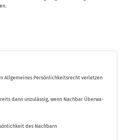
gen.
Allge­meines Persön­lich­keits­recht verletzen
ereits dann unzulässig, wenn Nachbar Überwa­
rsön­lichkeit des Nachbarn