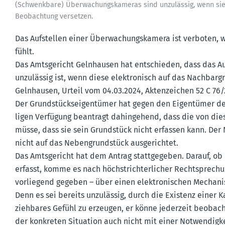
(Schwenkbare) Überwa­chungs­ka­meras sind unzulässig, wenn sie
Beobachtung versetzen.
Das Aufstellen einer Überwa­chungs­kamera ist verboten,
fühlt.
Das Amtsge­richt Gelnhausen hat entschieden, dass das A
unzulässig ist, wenn diese elektro­nisch auf das Nachbar­
Gelnhausen, Urteil vom 04.03.2024, Akten­zeichen 52 C 76/
Der Grund­stücks­ei­gen­tümer hat gegen den Eigen­tümer de
ligen Verfügung beantragt dahin­gehend, dass die von di
müsse, dass sie sein Grund­stück nicht erfassen kann. De
nicht auf das Neben­grund­stück ausge­richtet.
Das Amtsge­richt hat dem Antrag statt­ge­geben. Darauf, o
erfasst, komme es nach höchst­rich­ter­licher Recht­spre­chu
vorliegend gegeben – über einen elektro­ni­schen Mecha­n
Denn es sei bereits unzulässig, durch die Existenz eine
zieh­bares Gefühl zu erzeugen, er könne jederzeit beobach
der konkreten Situation auch nicht mit einer Notwen­dig