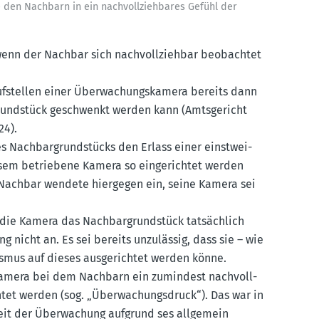
 den Nachbarn in ein nachvoll­zieh­bares Gefühl der
 wenn der Nachbar sich nachvoll­ziehbar beobachtet
ufstellen einer Überwa­chungs­kamera bereits dann
grund­stück geschwenkt werden kann (Amtsge­richt
24).
s Nachbar­grund­stücks den Erlass einer einst­wei­
esem betriebene Kamera so einge­richtet werden
r Nachbar wendete hiergegen ein, seine Kamera sei
b die Kamera das Nachbar­grund­stück tatsächlich
ng nicht an. Es sei bereits unzulässig, dass sie – wie
ismus auf dieses ausge­richtet werden könne.
r Kamera bei dem Nachbarn ein zumindest nachvoll­
tet werden (sog. „Überwa­chungs­druck“). Das war in
keit der Überwa­chung aufgrund ses allgemein