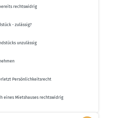
ereits rechts­widrig
tück - zulässig?
d­stücks unzulässig
ufnehmen
tzt Persön­lich­keits­recht
ch eines Miets­hauses rechts­widrig