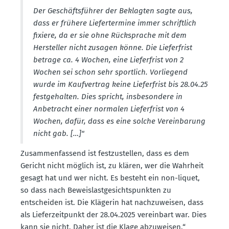
Der Geschäfts­führer der Beklagten sagte aus,
dass er frühere Liefer­termine immer schriftlich
fixiere, da er sie ohne Rücksprache mit dem
Hersteller nicht zusagen könne. Die Liefer­frist
betrage ca. 4 Wochen, eine Liefer­frist von 2
Wochen sei schon sehr sportlich. Vorliegend
wurde im Kaufvertrag keine Liefer­frist bis 28.04.25
festge­halten. Dies spricht, insbe­sondere in
Anbetracht einer normalen Liefer­frist von 4
Wochen, dafür, dass es eine solche Verein­barung
nicht gab. […]"
Zusam­men­fassend ist festzu­stellen, dass es dem
Gericht nicht möglich ist, zu klären, wer die Wahrheit
gesagt hat und wer nicht. Es besteht ein non-liquet,
so dass nach Beweis­last­ge­sichts­punkten zu
entscheiden ist. Die Klägerin hat nachzu­weisen, dass
als Liefer­zeit­punkt der 28.04.2025 vereinbart war. Dies
kann sie nicht. Daher ist die Klage abzuweisen.“