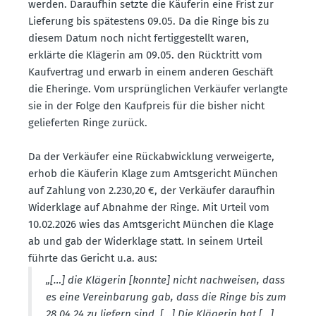
werden. Daraufhin setzte die Käuferin eine Frist zur
Lieferung bis spätestens 09.05. Da die Ringe bis zu
diesem Datum noch nicht fertig­ge­stellt waren,
erklärte die Klägerin am 09.05. den Rücktritt vom
Kaufvertrag und erwarb in einem anderen Geschäft
die Eheringe. Vom ursprüng­lichen Verkäufer verlangte
sie in der Folge den Kaufpreis für die bisher nicht
gelie­ferten Ringe zurück.
Da der Verkäufer eine Rückab­wicklung verwei­gerte,
erhob die Käuferin Klage zum Amtsge­richt München
auf Zahlung von 2.230,20 €, der Verkäufer daraufhin
Wider­klage auf Abnahme der Ringe. Mit Urteil vom
10.02.2026 wies das Amtsge­richt München die Klage
ab und gab der Wider­klage statt. In seinem Urteil
führte das Gericht u.a. aus:
„[…] die Klägerin [konnte] nicht nachweisen, dass
es eine Verein­barung gab, dass die Ringe bis zum
28.04.24 zu liefern sind. […] Die Klägerin hat […]