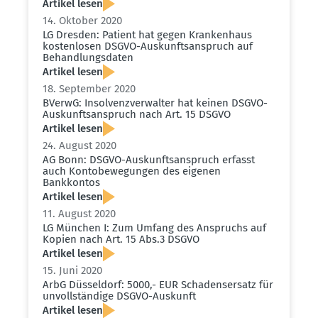
Artikel lesen
14. Oktober 2020
LG Dresden: Patient hat gegen Krankenhaus
kosten­losen DSGVO-Auskunfts­an­spruch auf
Behand­lungs­daten
Artikel lesen
18. September 2020
BVerwG: Insol­venz­ver­walter hat keinen DSGVO-
Auskunfts­an­spruch nach Art. 15 DSGVO
Artikel lesen
24. August 2020
AG Bonn: DSGVO-Auskunfts­an­spruch erfasst
auch Konto­be­we­gungen des eigenen
Bankkontos
Artikel lesen
11. August 2020
LG München I: Zum Umfang des Anspruchs auf
Kopien nach Art. 15 Abs.3 DSGVO
Artikel lesen
15. Juni 2020
ArbG Düsseldorf: 5000,- EUR Schadens­ersatz für
unvoll­ständige DSGVO-Auskunft
Artikel lesen