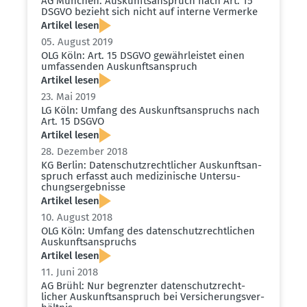
AG München: Auskunfts­an­spruch nach Art. 15
DSGVO bezieht sich nicht auf interne Vermerke
Artikel lesen
05. August 2019
OLG Köln: Art. 15 DSGVO gewähr­leistet einen
umfas­senden Auskunfts­an­spruch
Artikel lesen
23. Mai 2019
LG Köln: Umfang des Auskunfts­an­spruchs nach
Art. 15 DSGVO
Artikel lesen
28. Dezember 2018
KG Berlin: Daten­schutz­recht­licher Auskunfts­an­
spruch erfasst auch medizi­nische Unter­su­
chungs­er­geb­nisse
Artikel lesen
10. August 2018
OLG Köln: Umfang des daten­schutz­recht­lichen
Auskunfts­an­spruchs
Artikel lesen
11. Juni 2018
AG Brühl: Nur begrenzter daten­schutz­recht­
licher Auskunfts­an­spruch bei Versi­che­rungs­ver­