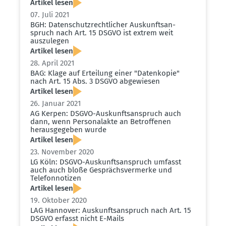
Artikel lesen
07. Juli 2021
BGH: Daten­schutz­recht­licher Auskunfts­an­
spruch nach Art. 15 DSGVO ist extrem weit
auszu­legen
Artikel lesen
28. April 2021
BAG: Klage auf Erteilung einer "Daten­kopie"
nach Art. 15 Abs. 3 DSGVO abgewiesen
Artikel lesen
26. Januar 2021
AG Kerpen: DSGVO-Auskunfts­an­spruch auch
dann, wenn Perso­nalakte an Betrof­fenen
heraus­ge­geben wurde
Artikel lesen
23. November 2020
LG Köln: DSGVO-Auskunfts­an­spruch umfasst
auch auch bloße Gesprächs­ver­merke und
Telefon­no­tizen
Artikel lesen
19. Oktober 2020
LAG Hannover: Auskunfts­an­spruch nach Art. 15
DSGVO erfasst nicht E-Mails