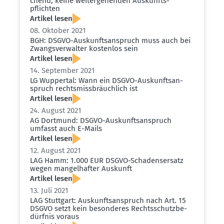
chend, keine weiter­ge­henden Auskunfts­
pflichten
Artikel lesen
08. Oktober 2021
BGH: DSGVO-Auskunfts­an­spruch muss auch bei
Zwangs­ver­walter kostenlos sein
Artikel lesen
14. September 2021
LG Wuppertal: Wann ein DSGVO-Auskunfts­an­
spruch rechts­miss­bräuchlich ist
Artikel lesen
24. August 2021
AG Dortmund: DSGVO-Auskunfts­an­spruch
umfasst auch E-Mails
Artikel lesen
12. August 2021
LAG Hamm: 1.000 EUR DSGVO-Schadens­ersatz
wegen mangel­hafter Auskunft
Artikel lesen
13. Juli 2021
LAG Stuttgart: Auskunfts­an­spruch nach Art. 15
DSGVO setzt kein beson­deres Rechts­schutz­be­
dürfnis voraus