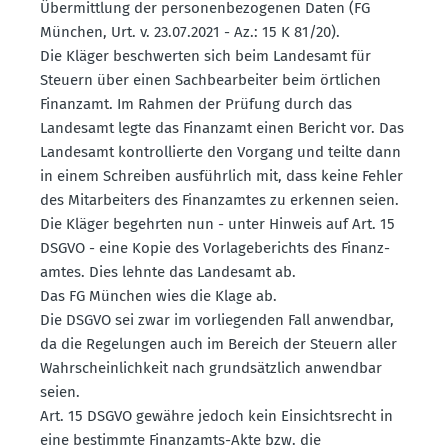
Übermittlung der perso­nen­be­zo­genen Daten (FG
München, Urt. v. 23.07.2021 - Az.: 15 K 81/20).
Die Kläger beschwerten sich beim Landesamt für
Steuern über einen Sachbe­ar­beiter beim örtlichen
Finanzamt. Im Rahmen der Prüfung durch das
Landesamt legte das Finanzamt einen Bericht vor. Das
Landesamt kontrol­lierte den Vorgang und teilte dann
in einem Schreiben ausführlich mit, dass keine Fehler
des Mitar­beiters des Finanz­amtes zu erkennen seien.
Die Kläger begehrten nun - unter Hinweis auf Art. 15
DSGVO - eine Kopie des Vorla­ge­be­richts des Finanz­
amtes. Dies lehnte das Landesamt ab.
Das FG München wies die Klage ab.
Die DSGVO sei zwar im vorlie­genden Fall anwendbar,
da die Regelungen auch im Bereich der Steuern aller
Wahrschein­lichkeit nach grund­sätzlich anwendbar
seien.
Art. 15 DSGVO gewähre jedoch kein Einsichts­recht in
eine bestimmte Finanzamts-Akte bzw. die