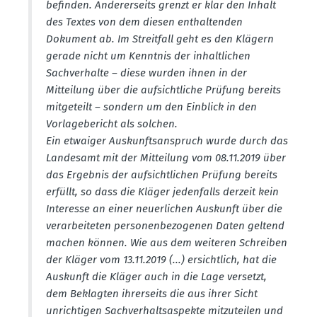
befinden. Anderer­seits grenzt er klar den Inhalt
des Textes von dem diesen enthal­tenden
Dokument ab. Im Streitfall geht es den Klägern
gerade nicht um Kenntnis der inhalt­lichen
Sachver­halte – diese wurden ihnen in der
Mitteilung über die aufsicht­liche Prüfung bereits
mitge­teilt – sondern um den Einblick in den
Vorla­ge­be­richt als solchen.
Ein etwaiger Auskunfts­an­spruch wurde durch das
Landesamt mit der Mitteilung vom 08.11.2019 über
das Ergebnis der aufsicht­lichen Prüfung bereits
erfüllt, so dass die Kläger jeden­falls derzeit kein
Interesse an einer neuer­lichen Auskunft über die
verar­bei­teten perso­nen­be­zo­genen Daten geltend
machen können. Wie aus dem weiteren Schreiben
der Kläger vom 13.11.2019 (...) ersichtlich, hat die
Auskunft die Kläger auch in die Lage versetzt,
dem Beklagten ihrer­seits die aus ihrer Sicht
unrich­tigen Sachver­halts­as­pekte mitzu­teilen und