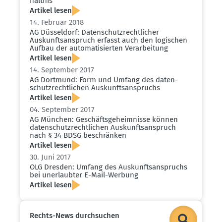
hältnis
Artikel lesen
14. Februar 2018
AG Düsseldorf: Daten­schutz­recht­licher
Auskunfts­an­spruch erfasst auch den logischen
Aufbau der automa­ti­sierten Verar­beitung
Artikel lesen
14. September 2017
AG Dortmund: Form und Umfang des daten­
schutz­recht­lichen Auskunfts­an­spruchs
Artikel lesen
04. September 2017
AG München: Geschäfts­ge­heim­nisse können
daten­schutz­recht­lichen Auskunfts­an­spruch
nach § 34 BDSG beschränken
Artikel lesen
30. Juni 2017
OLG Dresden: Umfang des Auskunfts­an­spruchs
bei unerlaubter E-Mail-Werbung
Artikel lesen
Rechts-News durch­suchen