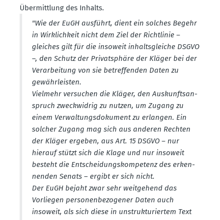
Übermittlung des Inhalts.
"Wie der EuGH ausführt, dient ein solches Begehr
in Wirklichkeit nicht dem Ziel der Richt­linie –
gleiches gilt für die insoweit inhalts­gleiche DSGVO
–, den Schutz der Privat­sphäre der Kläger bei der
Verar­beitung von sie betref­fenden Daten zu
gewähr­leisten.
Vielmehr versuchen die Kläger, den Auskunfts­an­
spruch zweck­widrig zu nutzen, um Zugang zu
einem Verwal­tungs­do­kument zu erlangen. Ein
solcher Zugang mag sich aus anderen Rechten
der Kläger ergeben, aus Art. 15 DSGVO – nur
hierauf stützt sich die Klage und nur insoweit
besteht die Entschei­dungs­kom­petenz des erken­
nenden Senats – ergibt er sich nicht.
Der EuGH bejaht zwar sehr weitgehend das
Vorliegen perso­nen­be­zo­gener Daten auch
insoweit, als sich diese in unstruk­tu­riertem Text