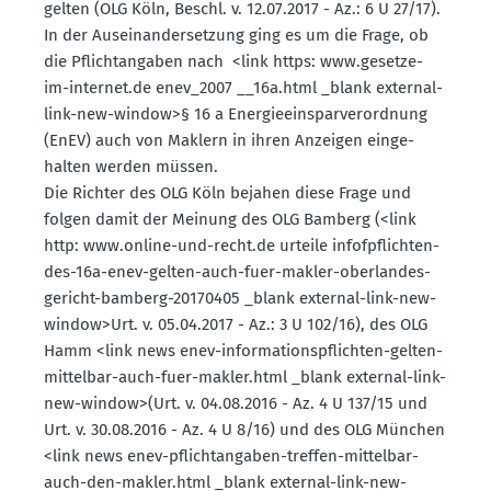
gelten (OLG Köln, Beschl. v. 12.07.2017 - Az.: 6 U 27/17).
In der Ausein­an­der­setzung ging es um die Frage, ob
die Pflicht­an­gaben nach <link https: www.​gesetze-​
im-​internet.​de enev_2007 __16a.​html _blank external-
link-new-window>§ 16 a Energie­ein­spar­ver­ordnung
(EnEV) auch von Maklern in ihren Anzeigen einge­
halten werden müssen.
Die Richter des OLG Köln bejahen diese Frage und
folgen damit der Meinung des OLG Bamberg (<link
http: www.​online-​und-​recht.​de urteile infof­pflichten-
des-16a-enev-gelten-auch-fuer-makler-oberlan­des­
ge­richt-bamberg-20170405 _blank external-link-new-
window>Urt. v. 05.04.2017 - Az.: 3 U 102/16), des OLG
Hamm <link news enev-infor­ma­ti­ons­pflichten-gelten-
mittelbar-auch-fuer-makler.html _blank external-link-
new-window>(Urt. v. 04.08.2016 - Az. 4 U 137/15 und
Urt. v. 30.08.2016 - Az. 4 U 8/16) und des OLG München
<link news enev-pflicht­an­gaben-treffen-mittelbar-
auch-den-makler.html _blank external-link-new-