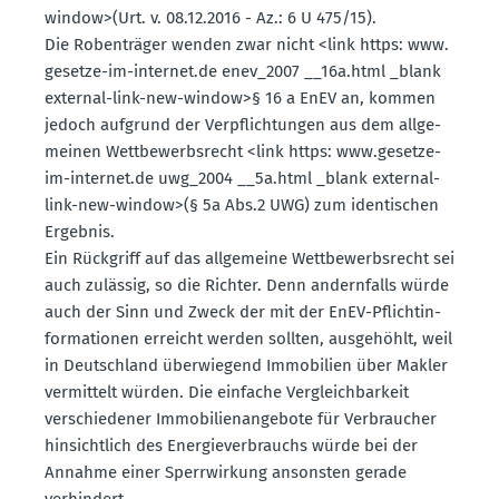
window>(Urt. v. 08.12.2016 - Az.: 6 U 475/15).
Die Roben­träger wenden zwar nicht <link https: www.​
gesetze-​im-​internet.​de enev_2007 __16a.​html _blank
external-link-new-window>§ 16 a EnEV an, kommen
jedoch aufgrund der Verpflich­tungen aus dem allge­
meinen Wettbe­werbs­recht <link https: www.​gesetze-​
im-​internet.​de uwg_2004 __5a.​html _blank external-
link-new-window>(§ 5a Abs.2 UWG) zum identi­schen
Ergebnis.
Ein Rückgriff auf das allge­meine Wettbe­werbs­recht sei
auch zulässig, so die Richter. Denn andern­falls würde
auch der Sinn und Zweck der mit der EnEV-Pflicht­in­
for­ma­tionen erreicht werden sollten, ausge­höhlt, weil
in Deutschland überwiegend Immobilien über Makler
vermittelt würden. Die einfache Vergleich­barkeit
verschie­dener Immobi­li­en­an­gebote für Verbraucher
hinsichtlich des Energie­ver­brauchs würde bei der
Annahme einer Sperr­wirkung ansonsten gerade
verhindert.