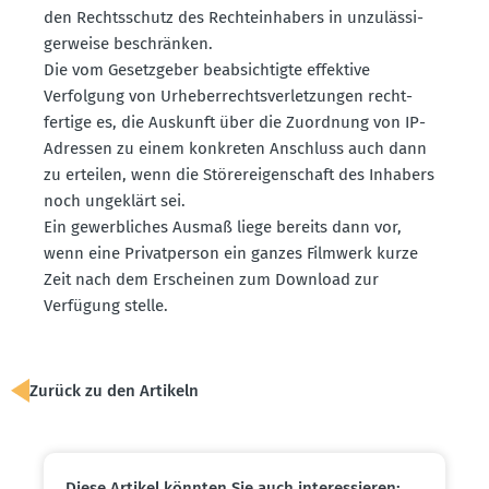
den Rechts­schutz des Rechte­inhabers in unzuläs­si­
ger­weise beschränken.
Die vom Gesetz­geber beabsich­tigte effektive
Verfolgung von Urheber­rechts­ver­let­zungen recht­
fertige es, die Auskunft über die Zuordnung von IP-
Adressen zu einem konkreten Anschluss auch dann
zu erteilen, wenn die Störerei­gen­schaft des Inhabers
noch ungeklärt sei.
Ein gewerb­liches Ausmaß liege bereits dann vor,
wenn eine Privat­person ein ganzes Filmwerk kurze
Zeit nach dem Erscheinen zum Download zur
Verfügung stelle.
Zurück zu den Artikeln
Diese Artikel könnten Sie auch inter­es­sieren: