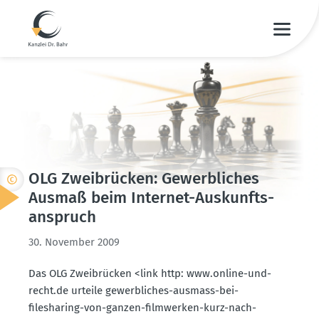
OLG Zweibrücken: Gewerb­liches
Ausmaß beim Internet-Auskunfts­
an­spruch
30. November 2009
Das OLG Zweibrücken <link http: www.​online-​und-​
recht.​de urteile gewerb­liches-ausmass-bei-
filesharing-von-ganzen-filmwerken-kurz-nach-