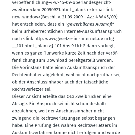
veroef­fent­li­chung-4-w-45-09-oberlan­des­ge­richt-
zweibru­ecken-20090921.html _blank external-link-
new-window>(Beschl. v. 21.09.2009 - Az.: 4 W 45/09)
hat entschieden, dass ein
"gewerb­liches Ausmaß"
beim urheber­recht­lichen Internet-Auskunfts­an­spruch
nach <link http: www.​gesetze-​im-​internet.​de urhg
__101.​html _blank>§ 101 Abs.9 UrhG dann vorliegt,
wenn es ganze Filmwerke kurze Zeit nach der Veröf­
fent­li­chung zum Download bereit­ge­stellt werden.
Die Vorin­stanz hatte einen Auskunfts­an­spruch der
Rechte­inhaber abgelehnt, weil nicht nachprüfbar sei,
ob der Anschluss­in­haber auch der tatsäch­liche
Rechts­ver­letzer sei.
Dieser Ansicht erteilte das OLG Zweibrücken eine
Absage. Ein Anspruch sei nicht schon deshalb
abzulehnen, weil der Anschluss­in­haber nicht
zwingend die Rechts­ver­let­zungen selbst begangen
habe. Eine Prüfung des wahren Rechts­ver­letzers im
Auskunfts­ver­fahren könne nicht erfolgen und würde