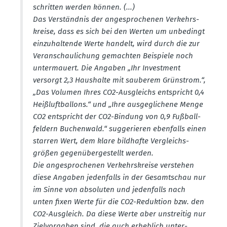
schritten werden können. (...)
Das Verständnis der angespro­chenen Verkehrs­
kreise, dass es sich bei den Werten um unbedingt
einzu­hal­tende Werte handelt, wird durch die zur
Veran­schau­li­chung gemachten Beispiele noch
unter­mauert. Die Angaben „Ihr Investment
versorgt 2,3 Haushalte mit sauberem Grünstrom.“,
„Das Volumen Ihres CO2-Ausgleichs entspricht 0,4
Heißluft­ballons.“ und „Ihre ausge­gli­chene Menge
CO2 entspricht der CO2-Bindung von 0,9 Fußball­
feldern Buchenwald.“ sugge­rieren ebenfalls einen
starren Wert, dem klare bildhafte Vergleichs­
größen gegen­über­ge­stellt werden.
Die angespro­chenen Verkehrs­kreise verstehen
diese Angaben jeden­falls in der Gesamt­schau nur
im Sinne von absoluten und jeden­falls nach
unten fixen Werte für die CO2-Reduktion bzw. den
CO2-Ausgleich. Da diese Werte aber unstreitig nur
Zielvor­gaben sind, die auch erheblich unter­