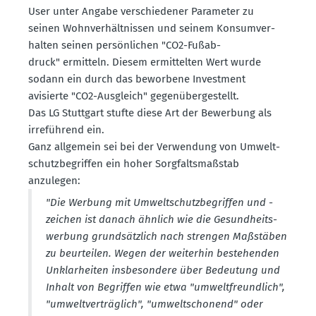
User unter Angabe verschie­dener Parameter zu
seinen Wohnver­hält­nissen und seinem Konsum­ver­
halten seinen persön­lichen "CO2-Fußab­
druck" ermitteln. Diesem ermit­telten Wert wurde
sodann ein durch das beworbene Investment
avisierte "CO2-Ausgleich" gegen­über­ge­stellt.
Das LG Stuttgart stufte diese Art der Bewerbung als
irreführend ein.
Ganz allgemein sei bei der Verwendung von Umwelt­
schutz­be­griffen ein hoher Sorgfalts­maßstab
anzulegen:
"Die Werbung mit Umwelt­schutz­be­griffen und -
zeichen ist danach ähnlich wie die Gesund­heits­
werbung grund­sätzlich nach strengen Maßstäben
zu beurteilen. Wegen der weiterhin bestehenden
Unklar­heiten insbe­sondere über Bedeutung und
Inhalt von Begriffen wie etwa "umwelt­freundlich",
"umwelt­ver­träglich", "umwelt­schonend" oder