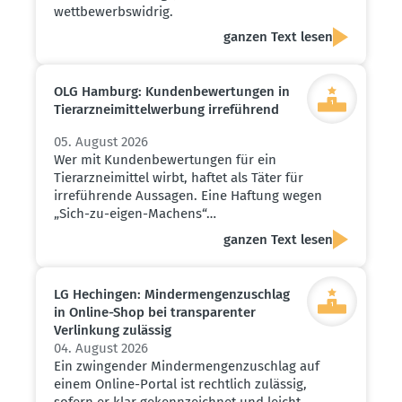
wettbewerbswidrig.
ganzen Text lesen
OLG Hamburg: Kunden­be­wer­tungen in
Tierarz­nei­mit­tel­werbung irreführend
05. August 2026
Wer mit Kundenbewertungen für ein
Tierarzneimittel wirbt, haftet als Täter für
irreführende Aussagen. Eine Haftung wegen
„Sich-zu-eigen-Machens“…
ganzen Text lesen
LG Hechingen: Minder­men­gen­zu­schlag
in Online-Shop bei trans­pa­renter
Verlinkung zulässig
04. August 2026
Ein zwingender Mindermengenzuschlag auf
einem Online-Portal ist rechtlich zulässig,
sofern er klar gekennzeichnet und leicht