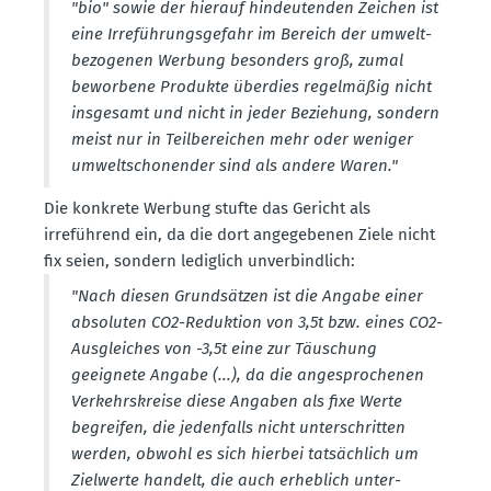
"bio" sowie der hierauf hindeu­tenden Zeichen ist
eine Irrefüh­rungs­gefahr im Bereich der umwelt­
be­zo­genen Werbung besonders groß, zumal
beworbene Produkte überdies regel­mäßig nicht
insgesamt und nicht in jeder Beziehung, sondern
meist nur in Teilbe­reichen mehr oder weniger
umwelt­scho­nender sind als andere Waren."
Die konkrete Werbung stufte das Gericht als
irreführend ein, da die dort angege­benen Ziele nicht
fix seien, sondern lediglich unver­bindlich:
"Nach diesen Grund­sätzen ist die Angabe einer
absoluten CO2-Reduktion von 3,5t bzw. eines CO2-
Ausgleiches von -3,5t eine zur Täuschung
geeignete Angabe (...), da die angespro­chenen
Verkehrs­kreise diese Angaben als fixe Werte
begreifen, die jeden­falls nicht unter­schritten
werden, obwohl es sich hierbei tatsächlich um
Zielwerte handelt, die auch erheblich unter­