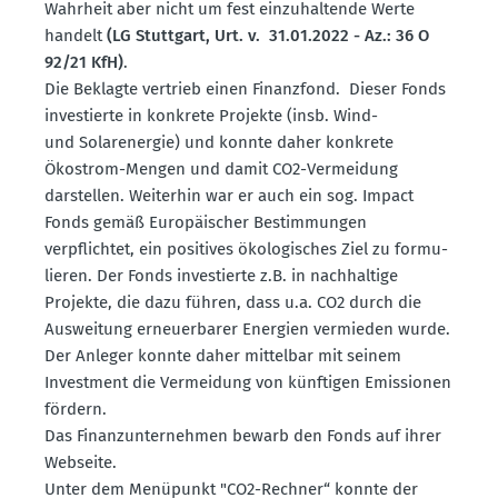
Wahrheit aber nicht um fest einzu­hal­tende Werte
handelt
(LG Stuttgart, Urt. v. 31.01.2022 - Az.: 36 O
92/21 KfH)
.
Die Beklagte vertrieb einen Finanzfond. Dieser Fonds
inves­tierte in konkrete Projekte (insb. Wind-
und Solar­energie) und konnte daher konkrete
Ökostrom-Mengen und damit CO2-Vermeidung
darstellen. Weiterhin war er auch ein sog. Impact
Fonds gemäß Europäi­scher Bestim­mungen
verpflichtet, ein positives ökolo­gi­sches Ziel zu formu­
lieren. Der Fonds inves­tierte z.B. in nachhaltige
Projekte, die dazu führen, dass u.a. CO2 durch die
Ausweitung erneu­er­barer Energien vermieden wurde.
Der Anleger konnte daher mittelbar mit seinem
Investment die Vermeidung von künftigen Emissionen
fördern.
Das Finanz­un­ter­nehmen bewarb den Fonds auf ihrer
Webseite.
Unter dem Menüpunkt "CO2-Rechner“ konnte der