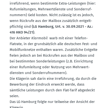
irreführend, wenn bestimmte Extra-Leistungen (hier:
Rufum­lei­tungen, Mehrwert­dienste und Sonder­ruf­
nummern) Geld kosten. Nicht zulässig ist es jedoch,
wenn Rückrufe aus der Mailbox zusätzlich entgelt­
pflichtig sind
(LG Hamburg, Urt. v. 30.09.2021 - Az.:
416 HKO 94/21)
.
Der Anbieter
Klarmobil
warb mit einer Telefon-
Flatrate, in der grund­sätzlich alle deutschen Fest- und
Mobil­funk­netze enthalten waren. Zusätz­liche Entgelte
fielen jedoch an bei Rückrufen aus der Mailbox und
bei bestimmten Sonder­leis­tungen (z.B. Einrichtung
einer Rufum­leitung oder Nutzung von Mehrwert­
diensten und Sonder­ruf­nummern).
Die Klägerin sah darin eine Irreführung, da durch die
Bewerbung der Eindruck erweckt werde, dass
sämtliche Leistungen durch den Flat-Tarif abgedeckt
seien.
Das LG Hamburg folgte nur teilweise der Ansicht der
Klägerin.