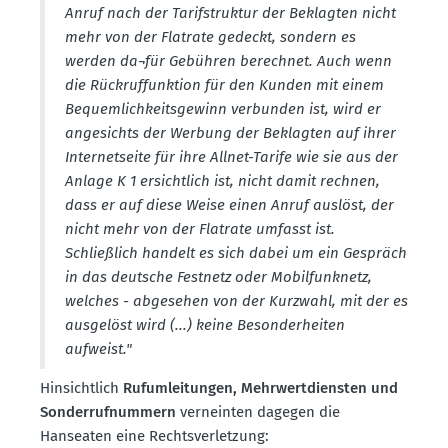
Anruf nach der Tarif­struktur der Beklagten nicht
mehr von der Flatrate gedeckt, sondern es
werden da¬für Gebühren berechnet. Auch wenn
die Rückruf­funktion für den Kunden mit einem
Bequem­lich­keits­gewinn verbunden ist, wird er
angesichts der Werbung der Beklagten auf ihrer
Inter­net­seite für ihre Allnet-Tarife wie sie aus der
Anlage K 1 ersichtlich ist, nicht damit rechnen,
dass er auf diese Weise einen Anruf auslöst, der
nicht mehr von der Flatrate umfasst ist.
Schlie­ßlich handelt es sich dabei um ein Gespräch
in das deutsche Festnetz oder Mobil­funknetz,
welches - abgesehen von der Kurzwahl, mit der es
ausgelöst wird (...) keine Beson­der­heiten
aufweist."
Hinsichtlich
Rufum­lei­tungen, Mehrwert­diensten und
Sonder­ruf­nummern
verneinten dagegen die
Hanseaten eine Rechts­ver­letzung: