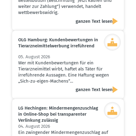
Bestellbutton (Beschriftung "Jetzt kaufen und
weiter zur Zahlung") verwendet, handelt
wettbewerbswidrig.
ganzen Text lesen
OLG Hamburg: Kunden­be­wer­tungen in
Tierarz­nei­mit­tel­werbung irreführend
05. August 2026
Wer mit Kundenbewertungen für ein
Tierarzneimittel wirbt, haftet als Täter für
irreführende Aussagen. Eine Haftung wegen
„Sich-zu-eigen-Machens“…
ganzen Text lesen
LG Hechingen: Minder­men­gen­zu­schlag
in Online-Shop bei trans­pa­renter
Verlinkung zulässig
04. August 2026
Ein zwingender Mindermengenzuschlag auf