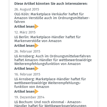
Diese Artikel könnten Sie auch inter­es­sieren:
26. August 2015
OLG Köln: Market­place-Verkäufer haftet für
Amazon-Verstöße auch im Ordnungs­mit­tel­ver­
fahren
Artikel lesen
12. März 2015
LG Berlin: Market­place-Händler haftet für
Marken­ver­stöße von Amazon
Artikel lesen
26. Februar 2015
LG Arnsberg: Auch im Ordnungs­mit­tel­ver­fahren
haftet Amazon-Händler für wettbe­werbs­widrige
Weiter­emp­feh­lungs­funktion von Amazon
Artikel lesen
16. Februar 2015
LG Arnsberg: Market­place-Händler haftet für
wettbe­werbs­widrige Weiter­emp­feh­lungs­
funktion von Amazon
Artikel lesen
19. Dezember 2014
LG Bochum: Und noch einnmal - Amazon-
Händler haftet für Wettbe­werbs­ver­let­zungen