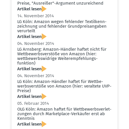
Preise, "Ausreißer"-Argument unzurei­chend
Artikel lesen
14. November 2014
LG Köln: Amazon wegen fehlender Textil­kenn­
zeichnung und fehlender Grund­preis­an­gaben
verur­teilt
Artikel lesen
04. November 2014
LG Arnsberg: Amazon-Händler haftet nicht für
Wettbe­werbs­ver­stöße von Amazon (hier:
wettbe­werbs­widrige Weiter­emp­feh­lungs­
funktion)
Artikel lesen
04. November 2014
LG Köln: Amazon-Händler haftet für Wettbe­
werbs­ver­stöße von Amazon (hier: veraltete UVP-
Preise)
Artikel lesen
05. Februar 2014
OLG Köln: Amazon haftet für Wettbe­werbs­ver­let­
zungen durch Market­place-Verkäufer erst ab
Kenntnis
Artikel lesen