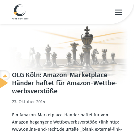
OLG Köln: Amazon-Market­place-
Händer haftet für Amazon-Wettbe­
werbs­ver­stöße
23. Oktober 2014
Ein Amazon-Market­place-Händer haftet für von
Amazon begangene Wettbe­werbs­ver­stöße <link http:
www.​online-​und-​recht.​de urteile _blank external-link-