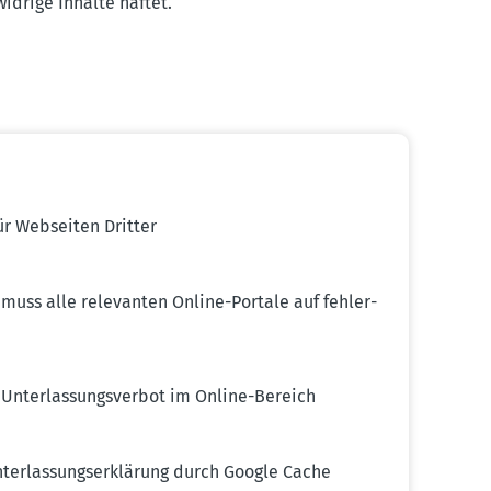
idrige Inhalte haftet.
für Webseiten Dritter
g muss alle relevanten Online-Portale auf fehler­
 Unter­las­sungs­verbot im Online-Bereich
r­las­sungs­er­klärung durch Google Cache