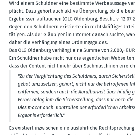
Wird einem Schuldner eine bestimmte Werbe­aussage verbot
pflicht. Dazu gehört auch aktive Überprüfung, ob die bea
Ergeb­nissen auftauchen (OLG Oldenburg, Beschl. v. 12.07.20
Gegen den Schuldnern existierte ein rechts­kräf­tiges Urt
tätigen. Als der Gläubiger im Internet danach suchte, war
daher die Verhängung eines Ordnungs­geldes.
Das OLG Oldenburg verhängt eine Summe von 2.000,- EUR
Ein Schuldner habe nicht nur die eigent­lichen Webseite
dass der Content nicht mehr über Suchma­schinen erreich
"Zu der Verpflichtung des Schuldners, durch Sicher­ste
gebot umzusetzen, gehört, nicht nur die betrof­fenen 
entfernen, sondern auch die Abruf­barkeit über häufig 
Ferner oblag ihm die Sicher­stellung, dass nur noch di
Dies macht auch Kontrollen der erfor­der­lichen Arbeits
Ergebnis erfor­derlich."
Es existiert inzwi­schen eine ausführ­liche Recht­spre­chun