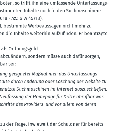
en, so trifft ihn eine umfas­sende Unter­las­sungs­
nstan­deten Inhalte noch in den Suchma­schinen-
18 - Az.: 6 W 45/18).
eil, bestimmte Werbe­aus­sagen nicht mehr zu
en die Inhalte weiterhin aufzu­finden. Er beantragte
 als Ordnungsgeld.
n abzuändern, sondern müsse auch dafür sorgen,
bar sei:
llung geeig­neter Maßnahmen das Unter­las­sungs­
Inhalte durch Änderung oder Löschung der Website zu
genutzte Suchma­schinen im Internet auszu­schließen.
e Neufassung der Homepage für Dritte abrufbar war.
­schritte des Providers und vor allem von deren
g zu der Frage, inwieweit der Schuldner für bereits