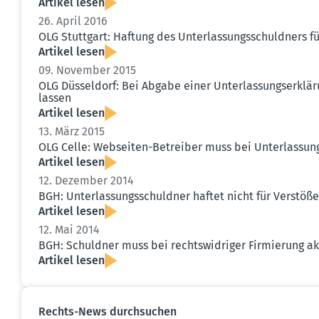
Artikel lesen
26. April 2016
OLG Stuttgart: Haftung des Unter­las­sungs­schuldners für
Artikel lesen
09. November 2015
OLG Düsseldorf: Bei Abgabe einer Unter­las­sungs­er­k
lassen
Artikel lesen
13. März 2015
OLG Celle: Webseiten-Betreiber muss bei Unter­las­sun
Artikel lesen
12. Dezember 2014
BGH: Unter­las­sungs­schuldner haftet nicht für Verst
Artikel lesen
12. Mai 2014
BGH: Schuldner muss bei rechts­wid­riger Firmierung a
Artikel lesen
Rechts-News durch­suchen