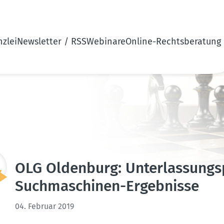
zlei
Newsletter / RSS
Webinare
Online-Rechtsberatung
OLG Oldenburg: Unter­las­sungs­p
Suchma­schinen-Ergeb­nisse
04. Februar 2019