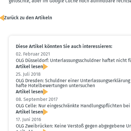
gelöschte, aber im
Google Cache
noch auffindbare rechts­w
Zurück zu den Artikeln
Diese Artikel könnten Sie auch inter­es­sieren:
02. Februar 2021
OLG Düsseldorf: Unter­las­sungs­schuldner haftet nicht 
Artikel lesen
25. Juli 2018
OLG Dresden: Schuldner einer Unter­las­sungs­er­klärun
hafte Hotel­be­wer­tungen unter­suchen
Artikel lesen
08. September 2017
OLG Celle: Nur einge­schränkte Handlungs­pflichten bei
Artikel lesen
17. Juni 2016
OLG Zweibrücken: Keine Verstoß gegen abgegebene Unte