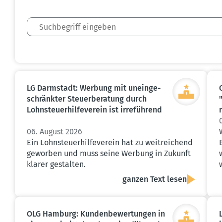
LG Darmstadt: Werbung mit unein­ge­
schränkter Steuer­be­ratung durch
Lohnsteu­er­hil­fe­verein ist irreführend
06. August 2026
Ein Lohnsteuerhilfeverein hat zu weitreichend
geworben und muss seine Werbung in Zukunft
klarer gestalten.
ganzen Text lesen
OLG Hamburg: Kunden­be­wer­tungen in