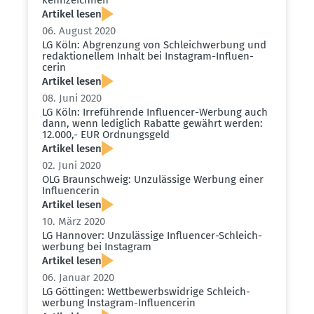
Artikel lesen
06. August 2020
LG Köln: Abgrenzung von Schleich­werbung und
redak­tio­nellem Inhalt bei Instagram-Influ­en­
cerin
Artikel lesen
08. Juni 2020
LG Köln: Irrefüh­rende Influ­encer-Werbung auch
dann, wenn lediglich Rabatte gewährt werden:
12.000,- EUR Ordnungsgeld
Artikel lesen
02. Juni 2020
OLG Braun­schweig: Unzulässige Werbung einer
Influ­en­cerin
Artikel lesen
10. März 2020
LG Hannover: Unzulässige Influ­encer-Schleich­
werbung bei Instagram
Artikel lesen
06. Januar 2020
LG Göttingen: Wettbe­werbs­widrige Schleich­
werbung Instagram-Influ­en­cerin