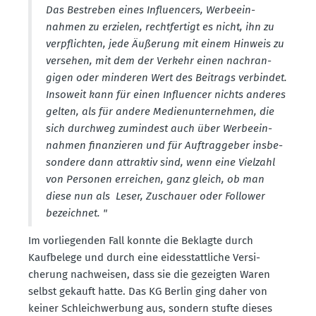
Das Bestreben eines Influ­encers, Werbe­ein­
nahmen zu erzielen, recht­fertigt es nicht, ihn zu
verpflichten, jede Äußerung mit einem Hinweis zu
versehen, mit dem der Verkehr einen nachran­
gigen oder minderen Wert des Beitrags verbindet.
Insoweit kann für einen Influ­encer nichts anderes
gelten, als für andere Medien­un­ter­nehmen, die
sich durchweg zumindest auch über Werbe­ein­
nahmen finan­zieren und für Auftrag­geber insbe­
sondere dann attraktiv sind, wenn eine Vielzahl
von Personen erreichen, ganz gleich, ob man
diese nun als Leser, Zuschauer oder Follower
bezeichnet. "
Im vorlie­genden Fall konnte die Beklagte durch
Kaufbelege und durch eine eides­statt­liche Versi­
cherung nachweisen, dass sie die gezeigten Waren
selbst gekauft hatte. Das KG Berlin ging daher von
keiner Schleich­werbung aus, sondern stufte dieses