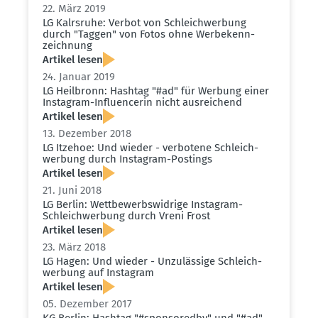
22. März 2019
LG Kalrsruhe: Verbot von Schleich­werbung
durch "Taggen" von Fotos ohne Werbe­kenn­
zeichnung
Artikel lesen
24. Januar 2019
LG Heilbronn: Hashtag "#ad" für Werbung einer
Instagram-Influ­en­cerin nicht ausrei­chend
Artikel lesen
13. Dezember 2018
LG Itzehoe: Und wieder - verbotene Schleich­
werbung durch Instagram-Postings
Artikel lesen
21. Juni 2018
LG Berlin: Wettbe­werbs­widrige Instagram-
Schleich­werbung durch Vreni Frost
Artikel lesen
23. März 2018
LG Hagen: Und wieder - Unzulässige Schleich­
werbung auf Instagram
Artikel lesen
05. Dezember 2017
KG Berlin: Hashtag "#sponso­redby" und "#ad"