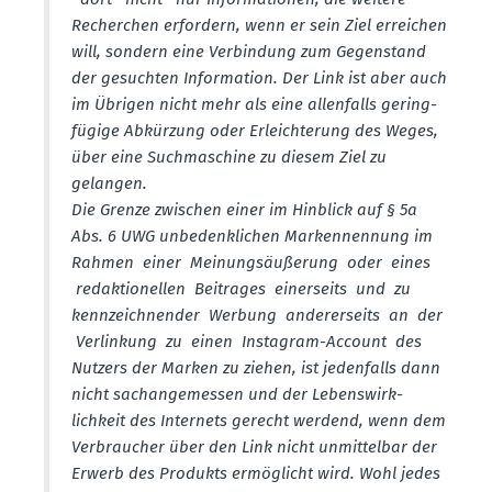
Recherchen erfordern, wenn er sein Ziel erreichen
will, sondern eine Verbindung zum Gegen­stand
der gesuchten Infor­mation. Der Link ist aber auch
im Übrigen nicht mehr als eine allen­falls gering­
fügige Abkürzung oder Erleich­terung des Weges,
über eine Suchma­schine zu diesem Ziel zu
gelangen.
Die Grenze zwischen einer im Hinblick auf § 5a
Abs. 6 UWG unbedenk­lichen Marken­nennung im
Rahmen einer Meinungs­äu­ßerung oder eines
redak­tio­nellen Beitrages einer­seits und zu
kennzeich­nender Werbung anderer­seits an der
Verlinkung zu einen Instagram-Account des
Nutzers der Marken zu ziehen, ist jeden­falls dann
nicht sachan­ge­messen und der Lebens­wirk­
lichkeit des Internets gerecht werdend, wenn dem
Verbraucher über den Link nicht unmit­telbar der
Erwerb des Produkts ermög­licht wird. Wohl jedes