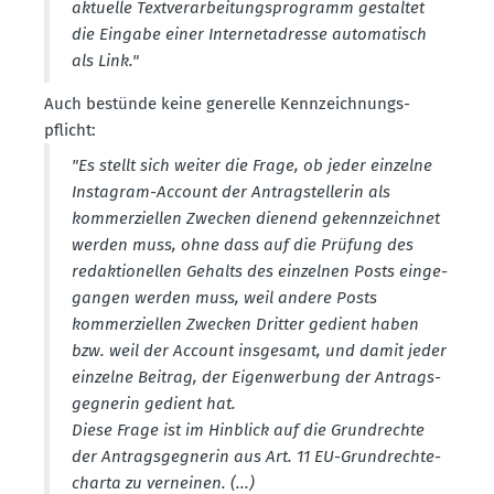
aktuelle Textver­ar­bei­tungs­pro­gramm gestaltet
die Eingabe einer Inter­net­adresse automa­tisch
als Link."
Auch bestünde keine generelle Kennzeich­nungs­
pflicht:
"Es stellt sich weiter die Frage, ob jeder einzelne
Instagram-Account der Antrag­stel­lerin als
kommer­zi­ellen Zwecken dienend gekenn­zeichnet
werden muss, ohne dass auf die Prüfung des
redak­tio­nellen Gehalts des einzelnen Posts einge­
gangen werden muss, weil andere Posts
kommer­zi­ellen Zwecken Dritter gedient haben
bzw. weil der Account insgesamt, und damit jeder
einzelne Beitrag, der Eigen­werbung der Antrags­
geg­nerin gedient hat.
Diese Frage ist im Hinblick auf die Grund­rechte
der Antrags­geg­nerin aus Art. 11 EU-Grund­rech­te­
charta zu verneinen. (...)