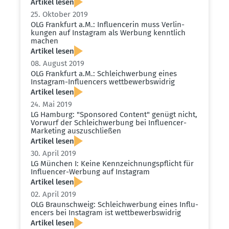
Artikel lesen
25. Oktober 2019
OLG Frankfurt a.M.: Influ­en­cerin muss Verlin­
kungen auf Instagram als Werbung kenntlich
machen
Artikel lesen
08. August 2019
OLG Frankfurt a.M.: Schleich­werbung eines
Instagram-Influ­encers wettbe­werbs­widrig
Artikel lesen
24. Mai 2019
LG Hamburg: "Sponsored Content" genügt nicht,
Vorwurf der Schleich­werbung bei Influ­encer-
Marketing auszu­schließen
Artikel lesen
30. April 2019
LG München I: Keine Kennzeich­nungs­pflicht für
Influ­encer-Werbung auf Instagram
Artikel lesen
02. April 2019
OLG Braun­schweig: Schleich­werbung eines Influ­
encers bei Instagram ist wettbe­werbs­widrig
Artikel lesen