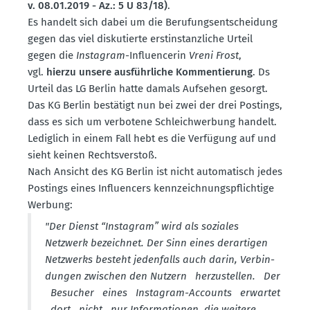
v. 08.01.2019 - Az.: 5 U 83/18)
.
Es handelt sich dabei um die Berufungs­ent­scheidung
gegen das viel disku­tierte erstin­stanz­liche Urteil
gegen die
Instagram
-Influ­en­cerin
Vreni Frost
,
vgl.
hierzu unsere ausführ­liche Kommen­tierung
. Ds
Urteil das LG Berlin hatte damals Aufsehen gesorgt.
Das KG Berlin bestätigt nun bei zwei der drei Postings,
dass es sich um verbotene Schleich­werbung handelt.
Lediglich in einem Fall hebt es die Verfügung auf und
sieht keinen Rechts­verstoß.
Nach Ansicht des KG Berlin ist nicht automa­tisch jedes
Postings eines Influ­encers kennzeich­nungs­pflichtige
Werbung:
"Der Dienst “Instagram” wird als soziales
Netzwerk bezeichnet. Der Sinn eines derar­tigen
Netzwerks besteht jeden­falls auch darin, Verbin­
dungen zwischen den Nutzern herzu­stellen. Der
Besucher eines Instagram-Accounts erwartet
dort nicht nur Infor­ma­tionen, die weitere