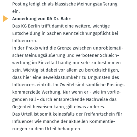
Posting lediglich als klassische Meinungs­äu­ßerung
ein.
Anmerkung von RA Dr. Bahr:
Das KG Berlin trifft damit eine weitere, wichtige
Entscheidung in Sachen Kennzeich­nungs­pflicht bei
Influ­encern.
In der Praxis wird die Grenze zwischen unpro­ble­ma­ti­
scher Meinungs­äu­ßerung und verbo­tener Schleich­
werbung im Einzelfall häufig nur sehr zu bestimmen
sein. Wichtig ist dabei vor allem zu berück­sich­tigen,
dass hier eine Beweis­last­umkehr zu Ungunsten des
Influ­encers eintritt. Im Zweifel sind sämtliche Postings
kommer­zielle Werbung. Nur wenn er - wie im vorlie­
genden Fall - durch entspre­chende Nachweise das
Gegenteil beweisen kann, gilt etwas anderes.
Das Urteil ist somit keines­falls der Freifahrt­schein für
Influ­encer wie manche der aktuellen Kommen­tie­
rungen zu dem Urteil behaupten.