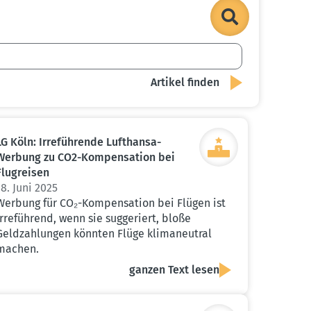
LG Köln: Irrefüh­rende Lufthansa-
Werbung zu CO2-Kompen­sation bei
Flugreisen
18. Juni 2025
Werbung für CO₂-Kompensation bei Flügen ist
irreführend, wenn sie suggeriert, bloße
Geldzahlungen könnten Flüge klimaneutral
machen.
ganzen Text lesen