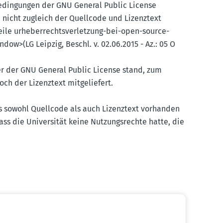
edin­gungen der GNU General Public License
nn nicht zugleich der Quellcode und Lizenztext
rteile urheber­rechts­ver­letzung-bei-open-source-
dow>(LG Leipzig, Beschl. v. 02.06.2015 - Az.: 05 O
r der GNU General Public License stand, zum
h der Lizenztext mitge­liefert.
ass sowohl Quellcode als auch Lizenztext vorhanden
ass die Univer­sität keine Nutzungs­rechte hatte, die