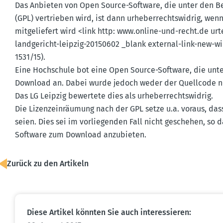
Das Anbieten von Open Source-Software, die unter den B
(GPL) vertrieben wird, ist dann urheber­rechts­widrig, we
mitge­liefert wird <link http: www.​online-​und-​recht.​de u
landge­richt-leipzig-20150602 _blank external-link-new-win
1531/15).
Eine Hochschule bot eine Open Source-Software, die unte
Download an. Dabei wurde jedoch weder der Quellcode noc
Das LG Leipzig bewertete dies als urheber­rechts­widrig.
Die Lizenz­ein­räumung nach der GPL setze u.a. voraus, d
seien. Dies sei im vorlie­genden Fall nicht geschehen, so d
Software zum Download anzubieten.
Zurück zu den Artikeln
Diese Artikel könnten Sie auch inter­es­sieren: