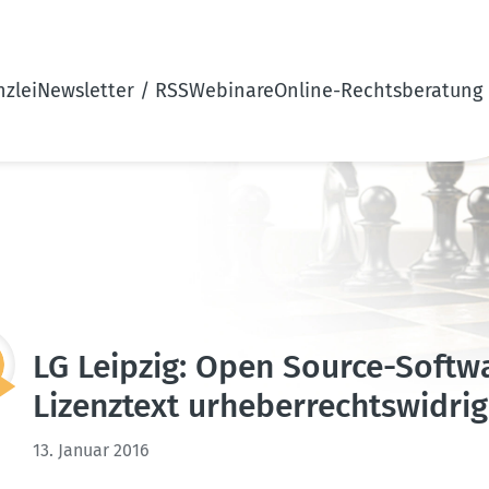
zlei
Newsletter / RSS
Webinare
Online-Rechtsberatung
LG Leipzig: Open Source-Softw
Lizenztext urheber­rechts­widrig
13. Januar 2016