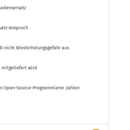
adens­ersatz
satz-Anspruch
 nicht Wieder­ho­lungs­gefahr aus
mitge­liefert wird
 an Open-Source-Program­mierer zahlen