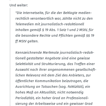
Und weiter:
"Die Inter­net­seite, für die der Beklagte medien­
rechtlich verant­wortlich war, zählte nicht zu den
Telemedien mit journa­lis­tisch-redak­tionell
Inhalten gemäß § 19 Abs. 1 Satz 1 und 2 MStV, für
die besondere Rechte und Pflichten gemäß §§ 19
ff MStV gelten.
Kennzeich­nende Merkmale journa­lis­tisch-redak­
tionell gestal­teter Angebote sind eine gewisse
Selek­ti­vität und Struk­tu­rierung, das Treffen einer
Auswahl nach ihrer angenom­menen gesell­schaft­
lichen Relevanz mit dem Ziel des Anbieters, zur
öffent­licher Kommu­ni­kation beizu­tragen, die
Ausrichtung an Tatsachen (sog. Fakti­zität), ein
hohes Maß an Aktua­lität, nicht notwendig
Periodi­zität, ein hoher Grad an Profes­sio­na­li­
sierung der Arbeits­weise und ein gewisser Grad