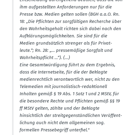
ihm aufge­stellten Anfor­de­rungen nur für die
Presse bzw. Medien gelten sollen (BGH a.a.O. Rn.
18: „Die Pflichten zur sorgfäl­tigen Recherche über
den Wahrheits­gehalt richten sich dabei nach den
Aufklä­rungs­mög­lich­keiten. Sie sind für die
Medien grund­sätzlich strenger als für Privat­
leute.“; Rn. 28: „… presse­mäßige Sorgfalt und
Wahrheits­pflicht …“). (...)
Eine Gesamt­wür­digung führt zu dem Ergebnis,
dass die Inter­net­seite, für die der Beklagte
medien­rechtlich verant­wortlich wer, nicht zu den
Telemedien mit journa­lis­tisch-redak­tionell
Inhalten gemäß § 19 Abs. 1 Satz 1 und 2 MStV, für
die besondere Rechte und Pflichten gemäß §§ 19
ff MStV gelten, zählte und der Beklagte
hinsichtlich der streit­ge­gen­ständ­lichen Veröf­fent­
li­chung auch nicht dem allge­meinen sog.
formellen Presse­be­griff unterfiel."