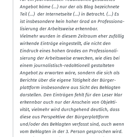
Angebot käme (...) nur der als Blog bezeichnete
Teil (...) der Inter­net­seite (...) in Betracht. (...) Es
ist insbe­sondere kein hoher Grad an Profes­sio­na­
li­sierung der Arbeits­weise erkennbar.
Vielmehr wurden in diesem Zeitraum eher zufällig
wirkende Einträge einge­stellt, die nicht den
Eindruck eines hohen Grades an Profes­sio­na­li­
sierung der Arbeits­weise erwecken, wie dies bei
einem journa­lis­tisch-redak­tionell gestal­teten
Angebot zu erwarten wäre, sondern die sich als
Berichte über die eigene Tätigkeit der Bürger­
plattform insbe­sondere aus Sicht des Beklagten
darstellen. Den Einträgen fehlt für den Leser klar
erkennbar auch nur der Anschein von Objek­ti­
vität, vielmehr wird durch­gehend deutlich, dass
diese aus Perspektive der Bürger­plattform
und/oder des Beklagten verfasst sind, auch wenn
vom Beklagten in der 3. Person gesprochen wird.