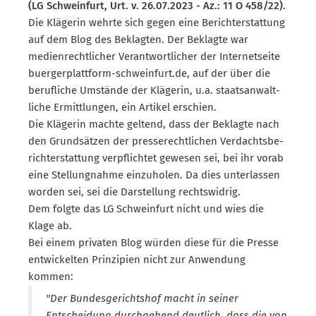
(LG Schweinfurt, Urt. v. 26.07.2023 - Az.: 11 O 458/22)
.
Die Klägerin wehrte sich gegen eine Bericht­erstattung
auf dem Blog des Beklagten. Der Beklagte war
medien­recht­licher Verant­wort­licher der Inter­net­seite
buerger­plattform-schweinfurt.de, auf der über die
beruf­liche Umstände der Klägerin, u.a. staats­an­walt­
liche Ermitt­lungen, ein Artikel erschien.
Die Klägerin machte geltend, dass der Beklagte nach
den Grund­sätzen der presse­recht­lichen Verdachts­be­
richt­erstattung verpflichtet gewesen sei, bei ihr vorab
eine Stellung­nahme einzu­holen. Da dies unter­lassen
worden sei, sei die Darstellung rechts­widrig.
Dem folgte das LG Schweinfurt nicht und wies die
Klage ab.
Bei einem privaten Blog würden diese für die Presse
entwi­ckelten Prinzipien nicht zur Anwendung
kommen:
"Der Bundes­ge­richtshof macht in seiner
Entscheidung durch­gehend deutlich, dass die von