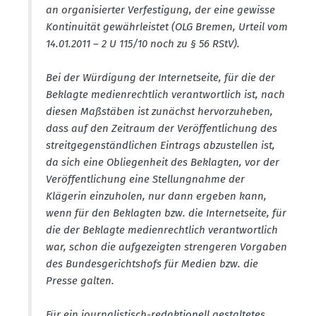
an organi­sierter Verfes­tigung, der eine gewisse
Konti­nuität gewähr­leistet (OLG Bremen, Urteil vom
14.01.2011 – 2 U 115/10 noch zu § 56 RStV).
Bei der Würdigung der Inter­net­seite, für die der
Beklagte medien­rechtlich verant­wortlich ist, nach
diesen Maßstäben ist zunächst hervor­zu­heben,
dass auf den Zeitraum der Veröf­fent­li­chung des
streit­ge­gen­ständ­lichen Eintrags abzustellen ist,
da sich eine Oblie­genheit des Beklagten, vor der
Veröf­fent­li­chung eine Stellung­nahme der
Klägerin einzu­holen, nur dann ergeben kann,
wenn für den Beklagten bzw. die Inter­net­seite, für
die der Beklagte medien­rechtlich verant­wortlich
war, schon die aufge­zeigten stren­geren Vorgaben
des Bundes­ge­richtshofs für Medien bzw. die
Presse galten.
Für ein journa­lis­tisch-redak­tionell gestal­tetes