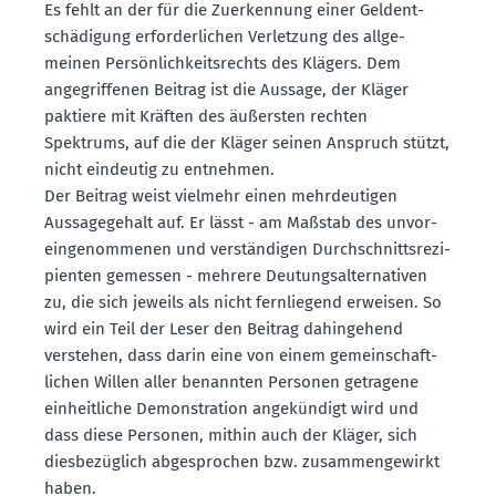
Es fehlt an der für die Zuerkennung einer Geldent­
schä­digung erfor­der­lichen Verletzung des allge­
meinen Persön­lich­keits­rechts des Klägers. Dem
angegrif­fenen Beitrag ist die Aussage, der Kläger
paktiere mit Kräften des äußersten rechten
Spektrums, auf die der Kläger seinen Anspruch stützt,
nicht eindeutig zu entnehmen.
Der Beitrag weist vielmehr einen mehrdeu­tigen
Aussa­ge­gehalt auf. Er lässt - am Maßstab des unvor­
ein­ge­nom­menen und verstän­digen Durch­schnitts­re­zi­
pi­enten gemessen - mehrere Deutungs­al­ter­na­tiven
zu, die sich jeweils als nicht fernliegend erweisen. So
wird ein Teil der Leser den Beitrag dahin­gehend
verstehen, dass darin eine von einem gemein­schaft­
lichen Willen aller benannten Personen getragene
einheit­liche Demons­tration angekündigt wird und
dass diese Personen, mithin auch der Kläger, sich
diesbe­züglich abgesprochen bzw. zusam­men­ge­wirkt
haben.