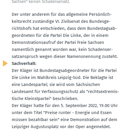
Sachsen" keinen Schadens­ersatz.
Der unter anderem für das allge­meine Persön­lich­
keits­recht zuständige VI. Zivil­senat des Bundes­ge­
richtshofs hat entschieden, dass dem Bundes­tags­ab­
ge­ord­neten für die Partei Die Linke, der in einem
Demons­tra­ti­ons­aufruf der Partei Freie Sachsen
namentlich genannt worden war, kein Schadens­er­
satz­an­spruch wegen dieser Namens­nennung zusteht.
Sachverhalt:
Der Kläger ist Bundes­tags­ab­ge­ord­neter für die Partei
Die Linke im Wahlkreis Leipzig-Süd. Die Beklagte ist
eine Landes­partei; sie wird vom Sächsi­schen
Landesamt für Verfas­sungs­schutz als "rechts­ex­tre­mis­
tische Kleinst­partei" beschrieben.
Der Kläger hatte für den 5. September 2022, 19.00 Uhr
unter dem Titel "Preise runter - Energie und Essen
müssen bezahlbar sein" eine Demons­tration auf dem
Leipziger Augus­tus­platz vor der Oper angemeldet.