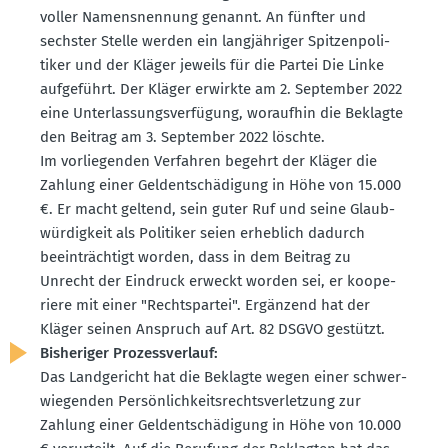
voller Namens­nennung genannt. An fünfter und
sechster Stelle werden ein langjäh­riger Spitzen­po­li­
tiker und der Kläger jeweils für die Partei Die Linke
aufge­führt. Der Kläger erwirkte am 2. September 2022
eine Unter­las­sungs­ver­fügung, woraufhin die Beklagte
den Beitrag am 3. September 2022 löschte.
Im vorlie­genden Verfahren begehrt der Kläger die
Zahlung einer Geldent­schä­digung in Höhe von 15.000
€. Er macht geltend, sein guter Ruf und seine Glaub­
wür­digkeit als Politiker seien erheblich dadurch
beein­trächtigt worden, dass in dem Beitrag zu
Unrecht der Eindruck erweckt worden sei, er koope­
riere mit einer "Rechts­partei". Ergänzend hat der
Kläger seinen Anspruch auf Art. 82 DSGVO gestützt.
Bishe­riger Prozess­verlauf:
Das Landge­richt hat die Beklagte wegen einer schwer­
wie­genden Persön­lich­keits­rechts­ver­letzung zur
Zahlung einer Geldent­schä­digung in Höhe von 10.000