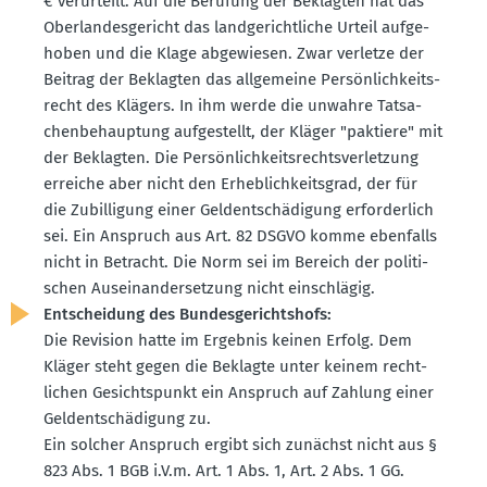
€ verur­teilt. Auf die Berufung der Beklagten hat das
Oberlan­des­ge­richt das landge­richt­liche Urteil aufge­
hoben und die Klage abgewiesen. Zwar verletze der
Beitrag der Beklagten das allge­meine Persön­lich­keits­
recht des Klägers. In ihm werde die unwahre Tatsa­
chen­be­hauptung aufge­stellt, der Kläger "paktiere" mit
der Beklagten. Die Persön­lich­keits­rechts­ver­letzung
erreiche aber nicht den Erheb­lich­keitsgrad, der für
die Zubil­ligung einer Geldent­schä­digung erfor­derlich
sei. Ein Anspruch aus Art. 82 DSGVO komme ebenfalls
nicht in Betracht. Die Norm sei im Bereich der politi­
schen Ausein­an­der­setzung nicht einschlägig.
Entscheidung des Bundes­ge­richtshofs:
Die Revision hatte im Ergebnis keinen Erfolg. Dem
Kläger steht gegen die Beklagte unter keinem recht­
lichen Gesichts­punkt ein Anspruch auf Zahlung einer
Geldent­schä­digung zu.
Ein solcher Anspruch ergibt sich zunächst nicht aus §
823 Abs. 1 BGB i.V.m. Art. 1 Abs. 1, Art. 2 Abs. 1 GG.