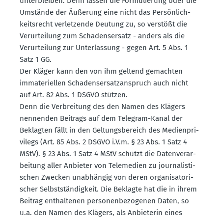
unter­bleiben. Denn lassen die Formu­lierung oder die
Umstände der Äußerung eine nicht das Persön­lich­
keits­recht verlet­zende Deutung zu, so verstößt die
Verur­teilung zum Schadens­ersatz - anders als die
Verur­teilung zur Unter­lassung - gegen Art. 5 Abs. 1
Satz 1 GG.
Der Kläger kann den von ihm geltend gemachten
immate­ri­ellen Schadens­er­satz­an­spruch auch nicht
auf Art. 82 Abs. 1 DSGVO stützen.
Denn die Verbreitung des den Namen des Klägers
nennenden Beitrags auf dem Telegram-Kanal der
Beklagten fällt in den Geltungs­be­reich des Medien­pri­
vilegs (Art. 85 Abs. 2 DSGVO i.V.m. § 23 Abs. 1 Satz 4
MStV). § 23 Abs. 1 Satz 4 MStV schützt die Daten­ver­ar­
beitung aller Anbieter von Telemedien zu journa­lis­ti­
schen Zwecken unabhängig von deren organi­sa­to­ri­
scher Selbst­stän­digkeit. Die Beklagte hat die in ihrem
Beitrag enthal­tenen perso­nen­be­zo­genen Daten, so
u.a. den Namen des Klägers, als Anbie­terin eines