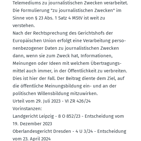
Teleme­diums zu journa­lis­ti­schen Zwecken verar­beitet.
Die Formu­lierung "zu journa­lis­ti­schen Zwecken" im
Sinne von § 23 Abs. 1 Satz 4 MStV ist weit zu
verstehen.
Nach der Recht­spre­chung des Gerichtshofs der
Europäi­schen Union erfolgt eine Verar­beitung perso­
nen­be­zo­gener Daten zu journa­lis­ti­schen Zwecken
dann, wenn sie zum Zweck hat, Infor­ma­tionen,
Meinungen oder Ideen mit welchem Übertra­gungs­
mittel auch immer, in der Öffent­lichkeit zu verbreiten.
Dies ist hier der Fall. Der Beitrag diente dem Ziel, auf
die öffent­liche Meinungs­bildung ein- und an der
politi­schen Willens­bildung mitzu­wirken.
Urteil vom 29. Juli 2023 - VI ZR 426/24
Vorin­stanzen:
Landge­richt Leipzig - 8 O 852/23 - Entscheidung vom
19. Dezember 2023
Oberlan­des­ge­richt Dresden - 4 U 3/24 - Entscheidung
vom 23. April 2024