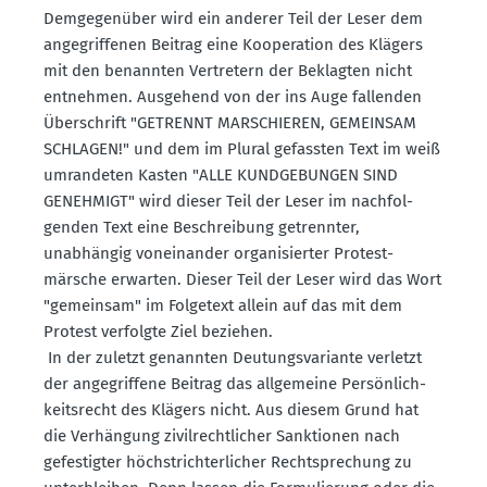
Demge­genüber wird ein anderer Teil der Leser dem
angegrif­fenen Beitrag eine Koope­ration des Klägers
mit den benannten Vertretern der Beklagten nicht
entnehmen. Ausgehend von der ins Auge fallenden
Überschrift "GETRENNT MARSCHIEREN, GEMEINSAM
SCHLAGEN!" und dem im Plural gefassten Text im weiß
umran­deten Kasten "ALLE KUNDGE­BUNGEN SIND
GENEHMIGT" wird dieser Teil der Leser im nachfol­
genden Text eine Beschreibung getrennter,
unabhängig vonein­ander organi­sierter Protest­
märsche erwarten. Dieser Teil der Leser wird das Wort
"gemeinsam" im Folgetext allein auf das mit dem
Protest verfolgte Ziel beziehen.
In der zuletzt genannten Deutungs­va­riante verletzt
der angegriffene Beitrag das allge­meine Persön­lich­
keits­recht des Klägers nicht. Aus diesem Grund hat
die Verhängung zivil­recht­licher Sanktionen nach
gefes­tigter höchst­rich­ter­licher Recht­spre­chung zu