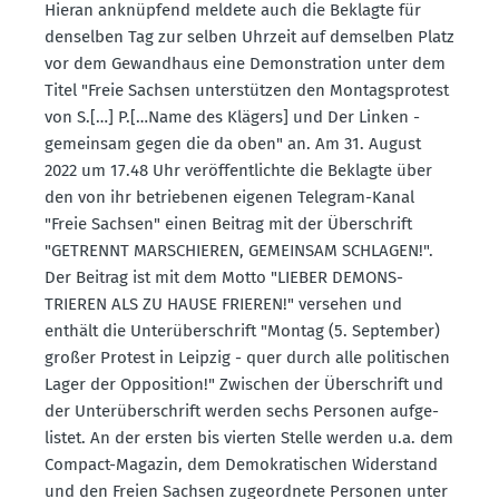
Hieran anknüpfend meldete auch die Beklagte für
denselben Tag zur selben Uhrzeit auf demselben Platz
vor dem Gewandhaus eine Demons­tration unter dem
Titel "Freie Sachsen unter­stützen den Montags­protest
von S.[…] P.[…Name des Klägers] und Der Linken -
gemeinsam gegen die da oben" an. Am 31. August
2022 um 17.48 Uhr veröf­fent­lichte die Beklagte über
den von ihr betrie­benen eigenen Telegram-Kanal
"Freie Sachsen" einen Beitrag mit der Überschrift
"GETRENNT MARSCHIEREN, GEMEINSAM SCHLAGEN!".
Der Beitrag ist mit dem Motto "LIEBER DEMONS­
TRIEREN ALS ZU HAUSE FRIEREN!" versehen und
enthält die Unter­über­schrift "Montag (5. September)
großer Protest in Leipzig - quer durch alle politi­schen
Lager der Opposition!" Zwischen der Überschrift und
der Unter­über­schrift werden sechs Personen aufge­
listet. An der ersten bis vierten Stelle werden u.a. dem
Compact-Magazin, dem Demokra­ti­schen Wider­stand
und den Freien Sachsen zugeordnete Personen unter