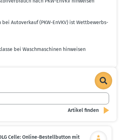
stoff­ver­brauch nach PKW-EnVKV hinweisen
en bei Autoverkauf (PKW-EnVKV) ist Wettbe­werbs­
klasse bei Wasch­ma­schinen hinweisen
OLG Celle: Online-Bestell­button mit