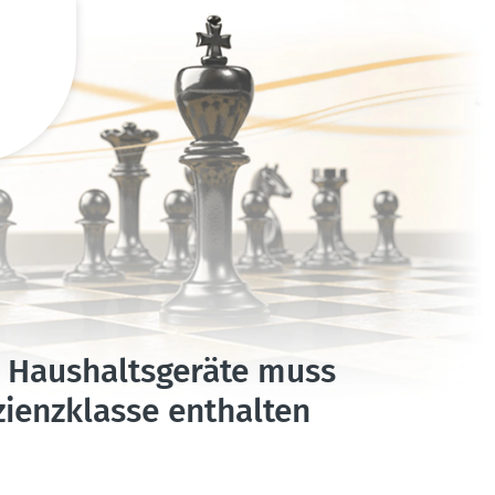
r Haushalts­geräte muss
zi­enz­klasse enthalten