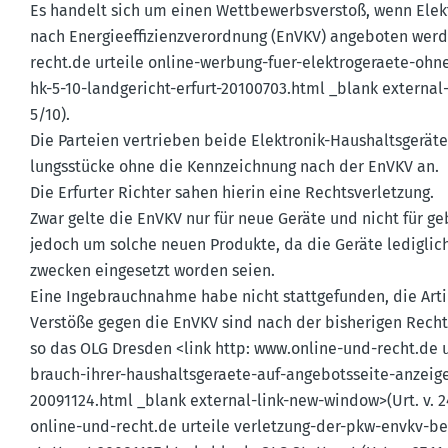
Es handelt sich um einen Wettbe­werbs­verstoß, wenn Ele
nach Energie­ef­fi­zi­enz­ver­ordnung (EnVKV) angeboten werd
recht.​de urteile online-werbung-fuer-elektro­ge­raete-ohne
hk-5-10-landge­richt-erfurt-20100703.html _blank external-
5/10).
Die Parteien vertrieben beide Elektronik-Haushalts­geräte
lungs­stücke ohne die Kennzeichnung nach der EnVKV an.
Die Erfurter Richter sahen hierin eine Rechts­ver­letzung.
Zwar gelte die EnVKV nur für neue Geräte und nicht für ge
jedoch um solche neuen Produkte, da die Geräte lediglich i
zwecken einge­setzt worden seien.
Eine Ingebrauch­nahme habe nicht statt­ge­funden, die Arti
Verstöße gegen die EnVKV sind nach der bishe­rigen Recht­
so das OLG Dresden <link http: www.​online-​und-​recht.​d
brauch-ihrer-haushalts­ge­raete-auf-angebots­seite-anzeig
20091124.html _blank external-link-new-window>(Urt. v. 24.1
online-​und-​recht.​de urteile verletzung-der-pkw-envkv-beg