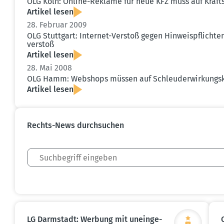
OLG Köln: Online-Reklame für neue KFZ muss auf Kraft­
Artikel lesen
28. Februar 2009
OLG Stuttgart: Internet-Verstoß gegen Hinweis­pflicht
verstoß
Artikel lesen
28. Mai 2008
OLG Hamm: Webshops müssen auf Schleu­der­wir­kungs­
Artikel lesen
Rechts-News durch­suchen
LG Darmstadt: Werbung mit unein­ge­