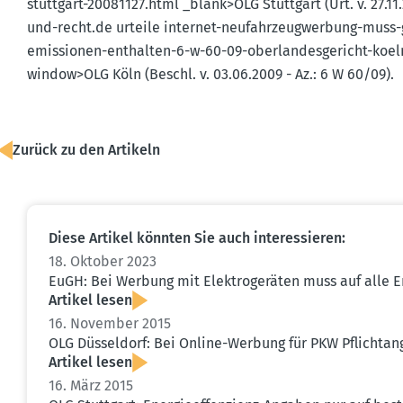
stuttgart-20081127.html _blank>OLG Stuttgart (Urt. v. 27.11.
und-​recht.​de urteile internet-neufahr­zeug­werbung-mu
emissionen-enthalten-6-w-60-09-oberlan­des­ge­richt-koe
window>OLG Köln (Beschl. v. 03.06.2009 - Az.: 6 W 60/09).
Zurück zu den Artikeln
Diese Artikel könnten Sie auch inter­es­sieren:
18. Oktober 2023
EuGH: Bei Werbung mit Elektro­ge­räten muss auf alle Ene
Artikel lesen
16. November 2015
OLG Düsseldorf: Bei Online-Werbung für PKW Pflicht­a
Artikel lesen
16. März 2015