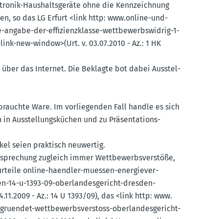
ktronik-Haushalts­geräte ohne die Kennzeichnung
en, so das LG Erfurt <link http: www.​online-​und-​
-angabe-der-effizi­enz­klasse-wettbe­werbs­widrig-1-
link-new-window>(Urt. v. 03.07.2010 - Az.: 1 HK
 über das Internet. Die Beklagte bot dabei Ausstel­
brauchte Ware. Im vorlie­genden Fall handle es sich
n Ausstel­lungs­küchen und zu Präsen­ta­ti­ons­
kel seien praktisch neuwertig.
spre­chung zugleich immer Wettbe­werbs­ver­stöße,
e urteile online-haendler-muessen-energie­ver­
en-14-u-1393-09-oberlan­des­ge­richt-dresden-
1.2009 - Az.: 14 U 1393/09), das <link http: www.​
ru­endet-wettbe­werbs­ver­stoss-oberlan­des­ge­richt-