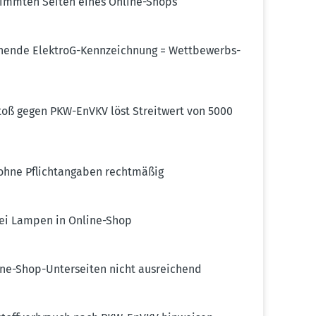
estimmten Seiten eines Online-Shops
­chende ElektroG-Kennzeichnung = Wettbe­werbs­
stoß gegen PKW-EnVKV löst Streitwert von 5000
hne Pflicht­an­gaben recht­mäßig
bei Lampen in Online-Shop
ne-Shop-Unter­seiten nicht ausrei­chend