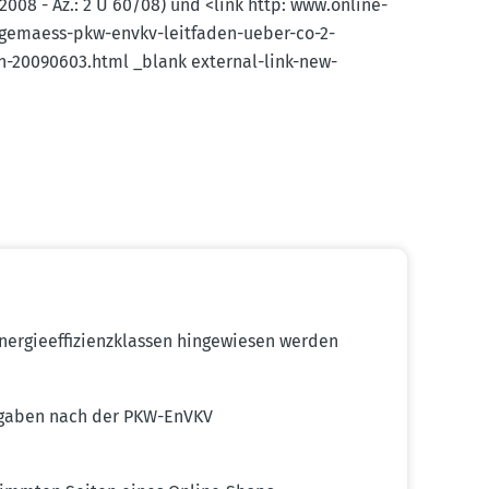
2008 - Az.: 2 U 60/08) und <link http: www.​online-​
ss-gemaess-pkw-envkv-leitfaden-ueber-co-2-
ln-20090603.html _blank external-link-new-
rgie­ef­fi­zi­enz­klassen hinge­wiesen werden
n­gaben nach der PKW-EnVKV