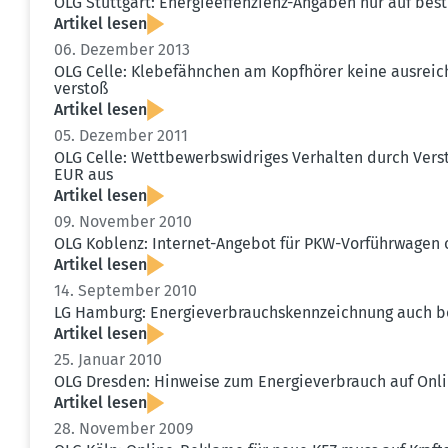
OLG Stuttgart: Energie­ef­fen­zienz-Angaben nur auf b
Artikel lesen
06. Dezember 2013
OLG Celle: Klebe­f­ähnchen am Kopfhörer keine ausrei
verstoß
Artikel lesen
05. Dezember 2011
OLG Celle: Wettbe­werbs­wid­riges Verhalten durch Ver
EUR aus
Artikel lesen
09. November 2010
OLG Koblenz: Internet-Angebot für PKW-Vorführ­wagen o
Artikel lesen
14. September 2010
LG Hamburg: Energie­ver­brauchs­kenn­zeichnung auch 
Artikel lesen
25. Januar 2010
OLG Dresden: Hinweise zum Energie­ver­brauch auf Onli
Artikel lesen
28. November 2009