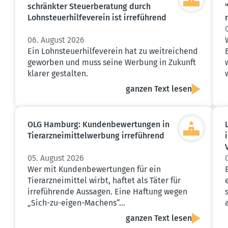
schränkter Steuer­be­ratung durch
Lohnsteu­er­hil­fe­verein ist irreführend
06. August 2026
Ein Lohnsteuerhilfeverein hat zu weitreichend
geworben und muss seine Werbung in Zukunft
klarer gestalten.
ganzen Text lesen
OLG Hamburg: Kunden­be­wer­tungen in
Tierarz­nei­mit­tel­werbung irreführend
05. August 2026
Wer mit Kundenbewertungen für ein
Tierarzneimittel wirbt, haftet als Täter für
irreführende Aussagen. Eine Haftung wegen
„Sich-zu-eigen-Machens“…
ganzen Text lesen