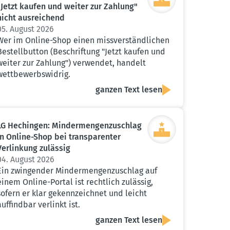
"Jetzt kaufen und weiter zur Zahlung"
nicht ausrei­chend
05. August 2026
Wer im Online-Shop einen missverständlichen
Bestellbutton (Beschriftung "Jetzt kaufen und
weiter zur Zahlung") verwendet, handelt
wettbewerbswidrig.
ganzen Text lesen
LG Hechingen: Minder­men­gen­zu­schlag
in Online-Shop bei trans­pa­renter
Verlinkung zulässig
04. August 2026
Ein zwingender Mindermengenzuschlag auf
einem Online-Portal ist rechtlich zulässig,
sofern er klar gekennzeichnet und leicht
auffindbar verlinkt ist.
ganzen Text lesen