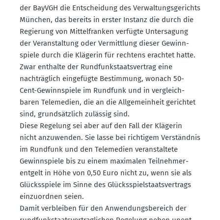
der BayVGH die Entscheidung des Verwal­tungs­ge­richts
München, das bereits in erster Instanz die durch die
Regierung von Mittel­franken verfügte Unter­sagung
der Veran­staltung oder Vermittlung dieser Gewinn­
spiele durch die Klägerin für rechtens erachtet hatte.
Zwar enthalte der Rundfunk­staats­vertrag eine
nachträglich einge­fügte Bestimmung, wonach 50-
Cent-Gewinn­spiele im Rundfunk und in vergleich­
baren Telemedien, die an die Allge­meinheit gerichtet
sind, grund­sätzlich zulässig sind.
Diese Regelung sei aber auf den Fall der Klägerin
nicht anzuwenden. Sie lasse bei richtigem Verständnis
im Rundfunk und den Telemedien veran­staltete
Gewinn­spiele bis zu einem maximalen Teilneh­mer­
entgelt in Höhe von 0,50 Euro nicht zu, wenn sie als
Glücks­spiele im Sinne des Glücks­spiel­staats­ver­trags
einzu­ordnen seien.
Damit verbleiben für den Anwen­dungs­be­reich der
rundfunk­staats­ver­trag­lichen Regelung neben unent­