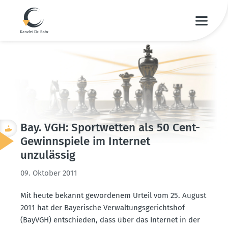
Bay. VGH: Sport­wetten als 50 Cent-
Gewinn­spiele im Internet
unzulässig
09. Oktober 2011
Mit heute bekannt gewor­denem Urteil vom 25. August
2011 hat der Bayerische Verwal­tungs­ge­richtshof
(BayVGH) entschieden, dass über das Internet in der