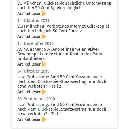
VG München: Glücks­spiel­recht­liche Unter­sagung
auch bei 50 Cent-Spielen möglich
Artikel lesen
14. Oktober 2011
VGH München: Verbo­tenes Internet-Glücks­spiel
auch bei lediglich 50 Cent Einsatz
Artikel lesen
15. Dezember 2010
AG München: 50-Cent-Teilnahme an 9Live-
Gewinn­spiel umfasst nicht Kosten des Mobil­
funk­an­bieters
Artikel lesen
07. Oktober 2010
Law-Podcasting: Sind 50 Cent-Gewinn­spiele
nach dem Glücks­spiel-Staats­vertrag nun doch
etwa verboten? - Teil 2
Artikel lesen
30. September 2010
Law-Podcasting: Sind 50 Cent-Gewinn­spiele
nach dem Glücks­spiel-Staats­vertrag nun doch
etwa verboten? - Teil 1
Artikel lesen