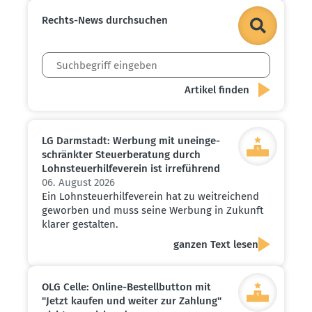
Rechts-News durch­suchen
LG Darmstadt: Werbung mit unein­ge­
schränkter Steuer­be­ratung durch
Lohnsteu­er­hil­fe­verein ist irreführend
06. August 2026
Ein Lohnsteuerhilfeverein hat zu weitreichend
geworben und muss seine Werbung in Zukunft
klarer gestalten.
ganzen Text lesen
OLG Celle: Online-Bestell­button mit
"Jetzt kaufen und weiter zur Zahlung"