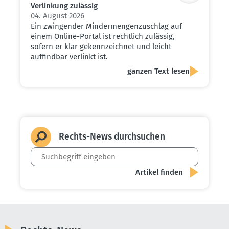
Verlinkung zulässig
04. August 2026
Ein zwingender Mindermengenzuschlag auf
einem Online-Portal ist rechtlich zulässig,
sofern er klar gekennzeichnet und leicht
auffindbar verlinkt ist.
ganzen Text lesen
Rechts-News durch­suchen