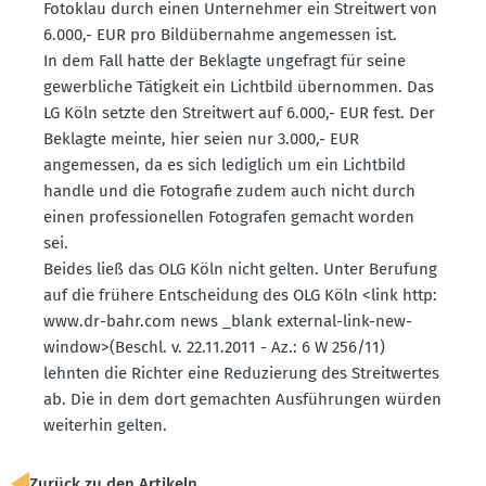
Fotoklau durch einen Unter­nehmer ein Streitwert von
6.000,- EUR pro Bildüber­nahme angemessen ist.
In dem Fall hatte der Beklagte ungefragt für seine
gewerb­liche Tätigkeit ein Lichtbild übernommen. Das
LG Köln setzte den Streitwert auf 6.000,- EUR fest. Der
Beklagte meinte, hier seien nur 3.000,- EUR
angemessen, da es sich lediglich um ein Lichtbild
handle und die Fotografie zudem auch nicht durch
einen profes­sio­nellen Fotografen gemacht worden
sei.
Beides ließ das OLG Köln nicht gelten. Unter Berufung
auf die frühere Entscheidung des OLG Köln <link http:
www.​dr-​bahr.​com news _blank external-link-new-
window>(Beschl. v. 22.11.2011 - Az.: 6 W 256/11)
lehnten die Richter eine Reduzierung des Streit­wertes
ab. Die in dem dort gemachten Ausfüh­rungen würden
weiterhin gelten.
Zurück zu den Artikeln