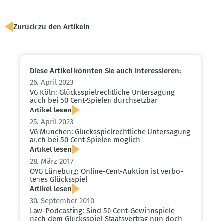
Zurück zu den Artikeln
Diese Artikel könnten Sie auch inter­es­sieren:
26. April 2023
VG Köln: Glücks­spiel­recht­liche Unter­sagung
auch bei 50 Cent-Spielen durch­setzbar
Artikel lesen
25. April 2023
VG München: Glücks­spiel­recht­liche Unter­sagung
auch bei 50 Cent-Spielen möglich
Artikel lesen
28. März 2017
OVG Lüneburg: Online-Cent-Auktion ist verbo­
tenes Glücks­spiel
Artikel lesen
30. September 2010
Law-Podcasting: Sind 50 Cent-Gewinn­spiele
nach dem Glücks­spiel-Staats­vertrag nun doch