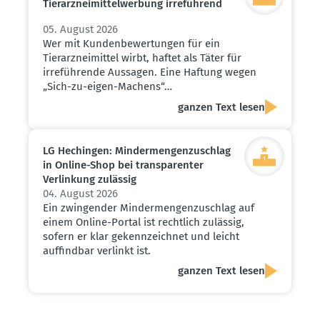
Tierarz­nei­mit­tel­werbung irreführend
05. August 2026
Wer mit Kundenbewertungen für ein
Tierarzneimittel wirbt, haftet als Täter für
irreführende Aussagen. Eine Haftung wegen
„Sich-zu-eigen-Machens“…
ganzen Text lesen
LG Hechingen: Minder­men­gen­zu­schlag
in Online-Shop bei trans­pa­renter
Verlinkung zulässig
04. August 2026
Ein zwingender Mindermengenzuschlag auf
einem Online-Portal ist rechtlich zulässig,
sofern er klar gekennzeichnet und leicht
auffindbar verlinkt ist.
ganzen Text lesen