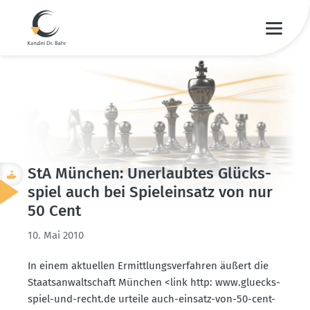
StA München: Unerlaubtes Glücks­
spiel auch bei Spiel­einsatz von nur
50 Cent
10. Mai 2010
In einem aktuellen Ermitt­lungs­ver­fahren äußert die
Staats­an­walt­schaft München <link http: www.​gluecks­
spiel-​und-​recht.​de urteile auch-einsatz-von-50-cent-