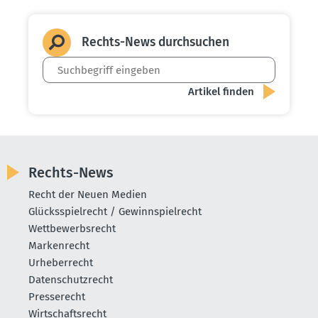
Rechts-News durch­suchen
Rechts-News
Recht der Neuen Medien
Glücksspielrecht / Gewinnspielrecht
Wettbewerbsrecht
Markenrecht
Urheberrecht
Datenschutzrecht
Presserecht
Wirtschaftsrecht