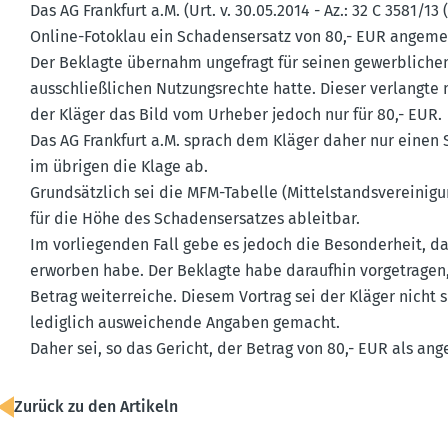
Das AG Frankfurt a.M. (Urt. v. 30.05.2014 - Az.: 32 C 3581/
Online-Fotoklau ein Schadens­ersatz von 80,- EUR angemes
Der Beklagte übernahm ungefragt für seinen gewerb­lichen
ausschlie­ß­lichen Nutzungs­rechte hatte. Dieser verlangt
der Kläger das Bild vom Urheber jedoch nur für 80,- EUR.
Das AG Frankfurt a.M. sprach dem Kläger daher nur einen 
im übrigen die Klage ab.
Grund­sätzlich sei die MFM-Tabelle (Mittel­stands­ver­ei­n
für die Höhe des Schadens­er­satzes ableitbar.
Im vorlie­genden Fall gebe es jedoch die Beson­derheit, da
erworben habe. Der Beklagte habe daraufhin vorge­tragen,
Betrag weiter­reiche. Diesem Vortrag sei der Kläger nicht s
lediglich auswei­chende Angaben gemacht.
Daher sei, so das Gericht, der Betrag von 80,- EUR als a
Zurück zu den Artikeln