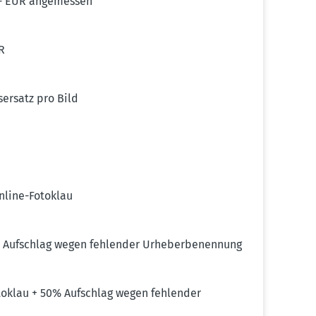
0,- EUR angemessen
UR
­ersatz pro Bild
nline-Fotoklau
R Aufschlag wegen fehlender Urheber­be­nennung
toklau + 50% Aufschlag wegen fehlender