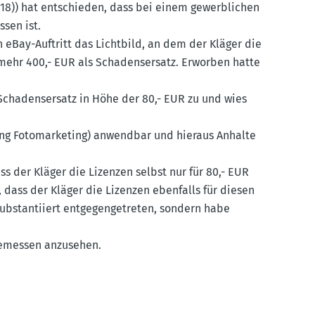
13 (18)) hat entschieden, dass bei einem gewerb­lichen
sen ist.
 eBay-Auftritt das Lichtbild, an dem der Kläger die
e mehr 400,- EUR als Schadens­ersatz. Erworben hatte
Schadens­ersatz in Höhe der 80,- EUR zu und wies
igung Fotomar­keting) anwendbar und hieraus Anhalte
ss der Kläger die Lizenzen selbst nur für 80,- EUR
 dass der Kläger die Lizenzen ebenfalls für diesen
ubstan­tiiert entge­gen­ge­treten, sondern habe
ngemessen anzusehen.