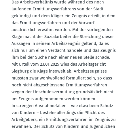
Das Arbeits­ver­hältnis wurde während des noch
laufenden Ermitt­lungs­ver­fahrens von der Stadt
gekündigt und dem Kläger ein Zeugnis erteilt, in dem
das Ermitt­lungs­ver­fahren und der Vorwurf
ausdrücklich erwähnt wurden. Mit der vorlie­genden
Klage macht der Sozial­ar­beiter die Strei­chung dieser
Aussagen in seinem Arbeits­zeugnis geltend, da es
sich nur um einen Verdacht handele und das Zeugnis
ihm bei der Suche nach einer neuen Stelle schade.
Mit Urteil vom 23.01.2025 wies das Arbeits­ge­richt
Siegburg die Klage insoweit ab. Arbeits­zeug­nisse
müssten zwar wohlwollend formu­liert sein, so dass
noch nicht abgeschlossene Ermitt­lungs­ver­fahren
wegen der Unschulds­ver­mutung grund­sätzlich nicht
ins Zeugnis aufge­nommen werden können.
In strengen Ausnah­me­fällen – wie etwa beim Schutz
von Kindern – bestehe aller­dings die Pflicht des
Arbeit­gebers, ein Ermitt­lungs­ver­fahren im Zeugnis zu
erwähnen. Der Schutz von Kindern und Jugend­lichen