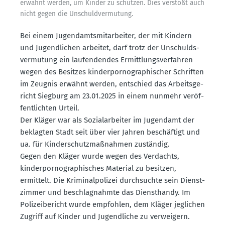
erwähnt werden, um Kinder zu schützen. Dies verstößt auch
nicht gegen die Unschuld­ver­mutung.
Bei einem Jugend­amts­mit­ar­beiter, der mit Kindern
und Jugend­lichen arbeitet, darf trotz der Unschulds­
ver­mutung ein laufen­dendes Ermitt­lungs­ver­fahren
wegen des Besitzes kinder­por­no­gra­phi­scher Schriften
im Zeugnis erwähnt werden, entschied das Arbeits­ge­
richt Siegburg am 23.01.2025 in einem nunmehr veröf­
fent­lichten Urteil.
Der Kläger war als Sozial­ar­beiter im Jugendamt der
beklagten Stadt seit über vier Jahren beschäftigt und
ua. für Kinder­schutz­maß­nahmen zuständig.
Gegen den Kläger wurde wegen des Verdachts,
kinder­por­no­gra­phi­sches Material zu besitzen,
ermittelt. Die Krimi­nal­po­lizei durch­suchte sein Dienst­
zimmer und beschlag­nahmte das Dienst­handy. Im
Polizei­be­richt wurde empfohlen, dem Kläger jeglichen
Zugriff auf Kinder und Jugend­liche zu verweigern.