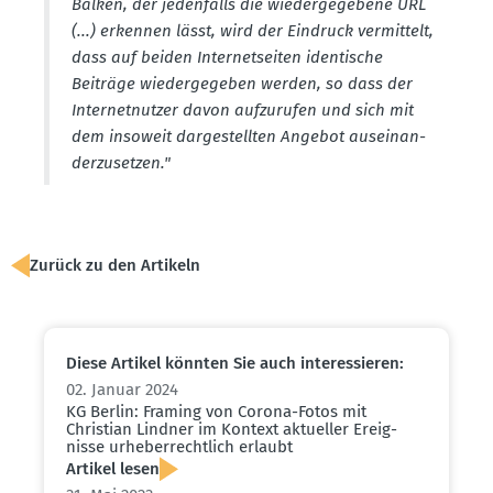
Balken, der jeden­falls die wieder­ge­gebene URL
(...) erkennen lässt, wird der Eindruck vermittelt,
dass auf beiden Inter­net­seiten identische
Beiträge wieder­ge­geben werden, so dass der
Inter­net­nutzer davon aufzu­rufen und sich mit
dem insoweit darge­stellten Angebot ausein­an­
der­zu­setzen."
Zurück zu den Artikeln
Diese Artikel könnten Sie auch inter­es­sieren:
02. Januar 2024
KG Berlin: Framing von Corona-Fotos mit
Christian Lindner im Kontext aktueller Ereig­
nisse urheber­rechtlich erlaubt
Artikel lesen