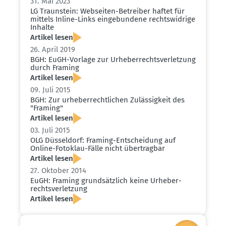
31. Mai 2023
LG Traun­stein: Webseiten-Betreiber haftet für
mittels Inline-Links einge­bundene rechts­widrige
Inhalte
Artikel lesen
26. April 2019
BGH: EuGH-Vorlage zur Urheber­rechts­ver­letzung
durch Framing
Artikel lesen
09. Juli 2015
BGH: Zur urheber­recht­lichen Zuläs­sigkeit des
"Framing"
Artikel lesen
03. Juli 2015
OLG Düsseldorf: Framing-Entscheidung auf
Online-Fotoklau-Fälle nicht übertragbar
Artikel lesen
27. Oktober 2014
EuGH: Framing grund­sätzlich keine Urheber­
rechts­ver­letzung
Artikel lesen