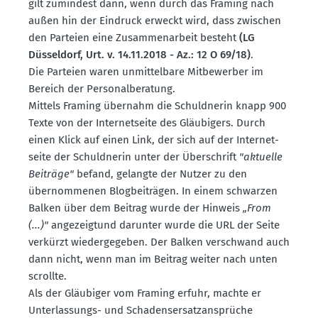
gilt zumindest dann, wenn durch das Framing nach
außen hin der Eindruck erweckt wird, dass zwischen
den Parteien eine Zusam­men­arbeit besteht
(LG
Düsseldorf, Urt. v. 14.11.2018 - Az.: 12 O 69/18)
.
Die Parteien waren unmit­telbare Mitbe­werber im
Bereich der Perso­nal­be­ratung.
Mittels Framing übernahm die Schuld­nerin knapp 900
Texte von der Inter­net­seite des Gläubigers. Durch
einen Klick auf einen Link, der sich auf der Inter­net­
seite der Schuld­nerin unter der Überschrift
"aktuelle
Beiträge"
befand, gelangte der Nutzer zu den
übernom­menen Blogbei­trägen. In einem schwarzen
Balken über dem Beitrag wurde der Hinweis
„From
(...)"
angezeigt
und darunter wurde die URL der Seite
verkürzt wieder­ge­geben. Der Balken verschwand auch
dann nicht, wenn man im Beitrag weiter nach unten
scrollte.
Als der Gläubiger vom Framing erfuhr, machte er
Unter­las­sungs- und Schadens­er­satz­an­sprüche