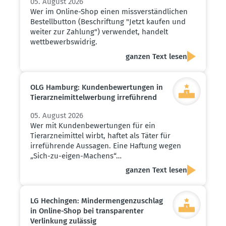
05. August 2026
Wer im Online-Shop einen missverständlichen
Bestellbutton (Beschriftung "Jetzt kaufen und
weiter zur Zahlung") verwendet, handelt
wettbewerbswidrig.
ganzen Text lesen
OLG Hamburg: Kunden­be­wer­tungen in
Tierarz­nei­mit­tel­werbung irreführend
05. August 2026
Wer mit Kundenbewertungen für ein
Tierarzneimittel wirbt, haftet als Täter für
irreführende Aussagen. Eine Haftung wegen
„Sich-zu-eigen-Machens“…
ganzen Text lesen
LG Hechingen: Minder­men­gen­zu­schlag
in Online-Shop bei trans­pa­renter
Verlinkung zulässig