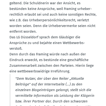
geltend. Die Schuld­nerin war der Ansicht, es
bestünden keine Ansprüche, weil Framing urheber­
rechtlich erlaubt sei und auch keine sonstigen Rechte,
wie z.B. das Urheber­per­sön­lich­keits­recht, verletzt
worden seien. Denn die Urheber­ver­merke seien nicht
entfernt worden.
Das LG Düsseldorf sprach dem Gläubiger die
Ansprüche zu und bejahte einen Wettbe­werbs­
verstoß.
Denn durch das Framing würde nach außen der
Eindruck erweckt, es bestünde eine geschäft­liche
Zusam­men­arbeit zwischen den Parteien. Hierin liege
eine wettbe­werbs­widrige Irreführung.
"Dem Nutzer, der über den Reiter „Aktuelle
Beiträge" auf der Inter­net­seite (...) zu den
einzelnen Blogein­trägen gelangt, stellt sich die
vermit­telte Infor­mation als Leistung der Klägerin
bzw. ihrer Partner dar. Durch den schwarzen