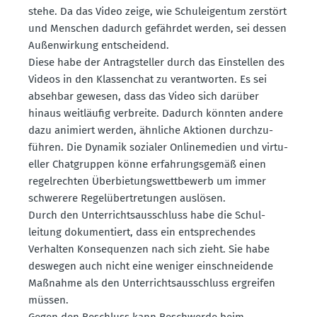
stehe. Da das Video zeige, wie Schul­ei­gentum zerstört
und Menschen dadurch gefährdet werden, sei dessen
Außen­wirkung entscheidend.
Diese habe der Antrag­steller durch das Einstellen des
Videos in den Klassenchat zu verant­worten. Es sei
absehbar gewesen, dass das Video sich darüber
hinaus weitläufig verbreite. Dadurch könnten andere
dazu animiert werden, ähnliche Aktionen durch­zu­
führen. Die Dynamik sozialer Online­medien und virtu­
eller Chatgruppen könne erfah­rungs­gemäß einen
regel­rechten Überbie­tungs­wett­bewerb um immer
schwerere Regel­über­tre­tungen auslösen.
Durch den Unter­richts­aus­schluss habe die Schul­
leitung dokumen­tiert, dass ein entspre­chendes
Verhalten Konse­quenzen nach sich zieht. Sie habe
deswegen auch nicht eine weniger einschnei­dende
Maßnahme als den Unter­richts­aus­schluss ergreifen
müssen.
Gegen den Beschluss kann Beschwerde beim