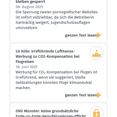
bleiben gesperrt
08. August 2025
Die Sperrung zweier pornografischer Websites
ist sofort vollziehbar, da sich die Betreiberin
hartnäckig weigert, Jugendschutzauflagen
umzusetzen.
ganzen Text lesen
LG Köln: Irrefüh­rende Lufthansa-
Werbung zu CO2-Kompen­sation bei
Flugreisen
18. Juni 2025
Werbung für CO₂-Kompensation bei Flügen ist
irreführend, wenn sie suggeriert, bloße
Geldzahlungen könnten Flüge klimaneutral
machen.
ganzen Text lesen
OVG Münster: Keine grund­sätz­liche
Ende-zu-Ende-Verschlüs­se­lungs-Pflicht