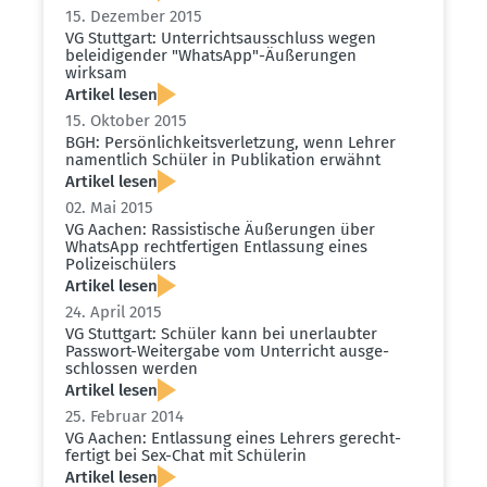
15. Dezember 2015
VG Stuttgart: Unter­richts­aus­schluss wegen
belei­di­gender "WhatsApp"-Äußerungen
wirksam
Artikel lesen
15. Oktober 2015
BGH: Persön­lich­keits­ver­letzung, wenn Lehrer
namentlich Schüler in Publi­kation erwähnt
Artikel lesen
02. Mai 2015
VG Aachen: Rassis­tische Äußerungen über
WhatsApp recht­fer­tigen Entlassung eines
Polizei­schülers
Artikel lesen
24. April 2015
VG Stuttgart: Schüler kann bei unerlaubter
Passwort-Weitergabe vom Unter­richt ausge­
schlossen werden
Artikel lesen
25. Februar 2014
VG Aachen: Entlassung eines Lehrers gerecht­
fertigt bei Sex-Chat mit Schülerin
Artikel lesen