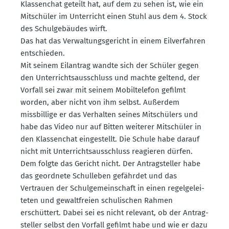
Klassenchat geteilt hat, auf dem zu sehen ist, wie ein
Mitschüler im Unter­richt einen Stuhl aus dem 4. Stock
des Schul­ge­bäudes wirft.
Das hat das Verwal­tungs­ge­richt in einem Eilver­fahren
entschieden.
Mit seinem Eilantrag wandte sich der Schüler gegen
den Unter­richts­aus­schluss und machte geltend, der
Vorfall sei zwar mit seinem Mobil­te­lefon gefilmt
worden, aber nicht von ihm selbst. Außerdem
missbillige er das Verhalten seines Mitschülers und
habe das Video nur auf Bitten weiterer Mitschüler in
den Klassenchat einge­stellt. Die Schule habe darauf
nicht mit Unter­richts­aus­schluss reagieren dürfen.
Dem folgte das Gericht nicht. Der Antrag­steller habe
das geordnete Schul­leben gefährdet und das
Vertrauen der Schul­ge­mein­schaft in einen regel­ge­lei­
teten und gewalt­freien schuli­schen Rahmen
erschüttert. Dabei sei es nicht relevant, ob der Antrag­
steller selbst den Vorfall gefilmt habe und wie er dazu