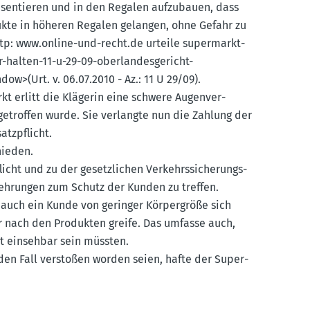
äsen­tieren und in den Regalen aufzu­bauen, dass
ukte in höheren Regalen gelangen, ohne Gefahr zu
p: www.​online-​und-​recht.​de urteile super­markt­
halten-11-u-29-09-oberlan­des­ge­richt-
>(Urt. v. 06.07.2010 - Az.: 11 U 29/09).
t erlitt die Klägerin eine schwere Augen­ver­
 getroffen wurde. Sie verlangte nun die Zahlung der
tz­pflicht.
hieden.
licht und zu der gesetz­lichen Verkehrs­si­che­rungs­
h­rungen zum Schutz der Kunden zu treffen.
 auch ein Kunde von geringer Körper­größe sich
er nach den Produkten greife. Das umfasse auch,
ut einsehbar sein müssten.
enden Fall verstoßen worden seien, hafte der Super­