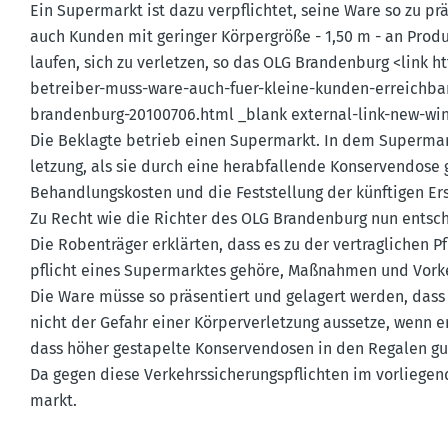
Ein Super­markt ist dazu verpflichtet, seine Ware so zu pr
auch Kunden mit geringer Körper­größe - 1,50 m - an Prod
laufen, sich zu verletzen, so das OLG Brandenburg <link htt
be­treiber-muss-ware-auch-fuer-kleine-kunden-erreichbar-
brandenburg-20100706.html _blank external-link-new-window
Die Beklagte betrieb einen Super­markt. In dem Super­mark
letzung, als sie durch eine herab­fal­lende Konser­vendose
Behand­lungs­kosten und die Feststellung der künftigen Ersa
Zu Recht wie die Richter des OLG Brandenburg nun entsc
Die Roben­träger erklärten, dass es zu der vertrag­lichen Pf
pflicht eines Super­marktes gehöre, Maßnahmen und Vorke
Die Ware müsse so präsen­tiert und gelagert werden, dass
nicht der Gefahr einer Körper­ver­letzung aussetze, wenn 
dass höher gesta­pelte Konser­ven­dosen in den Regalen g
Da gegen diese Verkehrs­si­che­rungs­pflichten im vorlie­g
markt.