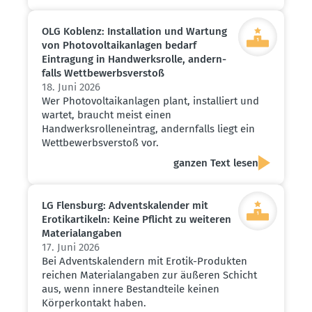
OLG Koblenz: Instal­lation und Wartung
von Photo­vol­ta­ik­an­lagen bedarf
Eintragung in Handwerks­rolle, andern­
falls Wettbe­werbs­verstoß
18. Juni 2026
Wer Photovoltaikanlagen plant, installiert und
wartet, braucht meist einen
Handwerksrolleneintrag, andernfalls liegt ein
Wettbewerbsverstoß vor.
ganzen Text lesen
LG Flensburg: Advents­ka­lender mit
Erotik­ar­tikeln: Keine Pflicht zu weiteren
Materi­al­an­gaben
17. Juni 2026
Bei Adventskalendern mit Erotik-Produkten
reichen Materialangaben zur äußeren Schicht
aus, wenn innere Bestandteile keinen
Körperkontakt haben.