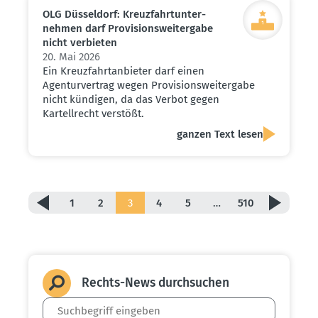
OLG Düsseldorf: Kreuz­fahrt­un­ter­
nehmen darf Provi­si­ons­wei­tergabe
nicht verbieten
20. Mai 2026
Ein Kreuzfahrtanbieter darf einen
Agenturvertrag wegen Provisionsweitergabe
nicht kündigen, da das Verbot gegen
Kartellrecht verstößt.
ganzen Text lesen
1
2
3
4
5
…
510
Rechts-News durch­suchen