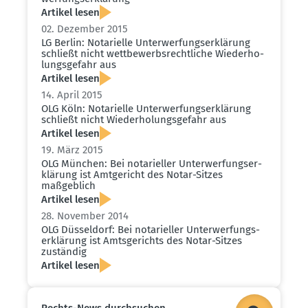
Artikel lesen
02. Dezember 2015
LG Berlin: Notarielle Unter­wer­fungs­er­klärung
schließt nicht wettbe­werbs­recht­liche Wieder­ho­
lungs­gefahr aus
Artikel lesen
14. April 2015
OLG Köln: Notarielle Unter­wer­fungs­er­klärung
schließt nicht Wieder­ho­lungs­gefahr aus
Artikel lesen
19. März 2015
OLG München: Bei notari­eller Unter­wer­fungs­er­
klärung ist Amtge­richt des Notar-Sitzes
maßgeblich
Artikel lesen
28. November 2014
OLG Düsseldorf: Bei notari­eller Unter­wer­fungs­
er­klärung ist Amtsge­richts des Notar-Sitzes
zuständig
Artikel lesen
Rechts-News durch­suchen