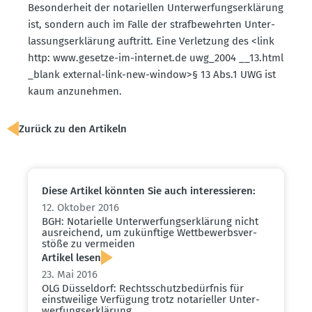
Beson­derheit der notari­ellen Unter­wer­fungs­er­klärung
ist, sondern auch im Falle der straf­be­wehrten Unter­
las­sungs­er­klärung auftritt. Eine Verletzung des <link
http: www.​gesetze-​im-​internet.​de uwg_2004 __13.​html
_blank external-link-new-window>§ 13 Abs.1 UWG ist
kaum anzunehmen.
Zurück zu den Artikeln
Diese Artikel könnten Sie auch inter­es­sieren:
12. Oktober 2016
BGH: Notarielle Unter­wer­fungs­er­klärung nicht
ausrei­chend, um zukünftige Wettbe­werbs­ver­
stöße zu vermeiden
Artikel lesen
23. Mai 2016
OLG Düsseldorf: Rechts­schutz­be­dürfnis für
einst­weilige Verfügung trotz notari­eller Unter­
wer­fungs­er­klärung