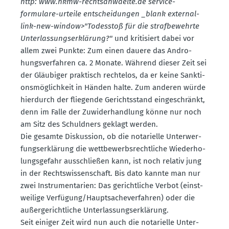
http: www.​hkmw-​rechts­an­waelte.​de service-
formulare-urteile entschei­dungen _blank external-
link-new-window>"Todesstoß für die straf­be­wehrte
Unter­las­sungs­er­klärung?"
und kriti­siert dabei vor
allem zwei Punkte: Zum einen dauere das Andro­
hungs­ver­fahren ca. 2 Monate. Während dieser Zeit sei
der Gläubiger praktisch rechtelos, da er keine Sankti­
ons­mög­lichkeit in Händen halte. Zum anderen würde
hierdurch der fliegende Gerichts­stand einge­schränkt,
denn im Falle der Zuwider­handlung könne nur noch
am Sitz des Schuldners geklagt werden.
Die gesamte Diskussion, ob die notarielle Unter­wer­
fungs­er­klärung die wettbe­werbs­recht­liche Wieder­ho­
lungs­gefahr ausschließen kann, ist noch relativ jung
in der Rechts­wis­sen­schaft. Bis dato kannte man nur
zwei Instru­men­tarien: Das gericht­liche Verbot (einst­
weilige Verfügung/Haupt­sa­che­ver­fahren) oder die
außer­ge­richt­liche Unter­las­sungs­er­klärung.
Seit einiger Zeit wird nun auch die notarielle Unter­