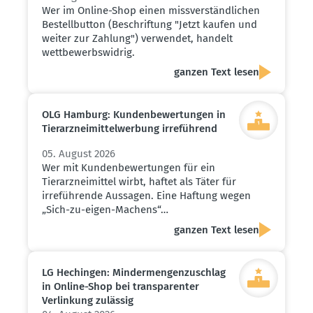
Wer im Online-Shop einen missverständlichen
Bestellbutton (Beschriftung "Jetzt kaufen und
weiter zur Zahlung") verwendet, handelt
wettbewerbswidrig.
ganzen Text lesen
OLG Hamburg: Kunden­be­wer­tungen in
Tierarz­nei­mit­tel­werbung irreführend
05. August 2026
Wer mit Kundenbewertungen für ein
Tierarzneimittel wirbt, haftet als Täter für
irreführende Aussagen. Eine Haftung wegen
„Sich-zu-eigen-Machens“…
ganzen Text lesen
LG Hechingen: Minder­men­gen­zu­schlag
in Online-Shop bei trans­pa­renter
Verlinkung zulässig