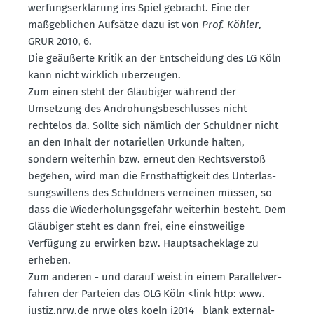
wer­fungs­er­klärung ins Spiel gebracht. Eine der
maßgeb­lichen Aufsätze dazu ist von
Prof. Köhler
,
GRUR 2010, 6.
Die geäußerte Kritik an der Entscheidung des LG Köln
kann nicht wirklich überzeugen.
Zum einen steht der Gläubiger während der
Umsetzung des Andro­hungs­be­schlusses nicht
rechtelos da. Sollte sich nämlich der Schuldner nicht
an den Inhalt der notari­ellen Urkunde halten,
sondern weiterhin bzw. erneut den Rechts­verstoß
begehen, wird man die Ernst­haf­tigkeit des Unter­las­
sungs­willens des Schuldners verneinen müssen, so
dass die Wieder­ho­lungs­gefahr weiterhin besteht. Dem
Gläubiger steht es dann frei, eine einst­weilige
Verfügung zu erwirken bzw. Haupt­sa­che­klage zu
erheben.
Zum anderen - und darauf weist in einem Paral­lel­ver­
fahren der Parteien das OLG Köln <link http: www.​
justiz.​nrw.​de nrwe olgs koeln j2014 _blank external-