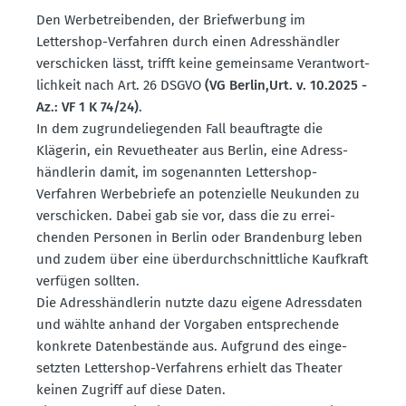
Den Werbe­trei­benden, der Brief­werbung im
Lettershop-Verfahren durch einen Adress­händler
verschicken lässt, trifft keine gemeinsame Verant­wort­
lichkeit nach Art. 26 DSGVO
(VG Berlin,Urt. v. 10.2025 -
Az.: VF 1 K 74/24)
.
In dem zugrun­de­lie­genden Fall beauf­tragte die
Klägerin, ein Revue­theater aus Berlin, eine Adress­
händ­lerin damit, im sogenannten Lettershop-
Verfahren Werbe­briefe an poten­zielle Neukunden zu
verschicken. Dabei gab sie vor, dass die zu errei­
chenden Personen in Berlin oder Brandenburg leben
und zudem über eine überdurch­schnitt­liche Kaufkraft
verfügen sollten.
Die Adress­händ­lerin nutzte dazu eigene Adress­daten
und wählte anhand der Vorgaben entspre­chende
konkrete Daten­be­stände aus. Aufgrund des einge­
setzten Lettershop-Verfahrens erhielt das Theater
keinen Zugriff auf diese Daten.