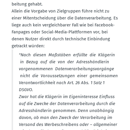
beitung gehabt.
Allein die Vorgabe von Zielgruppen führe nicht zu
einer Mitent­scheidung über die Daten­ver­ar­beitung. Es
liege auch kein vergleich­barer Fall wie bei Facebook-
Fanpages oder Social-Media-Platt­formen vor, bei
denen Nutzer direkt durch technische Einbindung
getrackt würden:
"Nach diesen Maßstäben erfüllte die Klägerin
in Bezug auf die von der Adress­händ­lerin
vorge­nom­menen Daten­ver­ar­bei­tungs­vor­gänge
nicht die Voraus­set­zungen einer gemein­samen
Verant­wort­lichkeit nach Art. 26 Abs. 1 Satz 1
DSGVO.
Zwar hat die Klägerin im Eigen­in­teresse Einfluss
auf die Zwecke der Daten­ver­ar­beitung durch die
Adress­händ­lerin genommen. Denn unabhängig
davon, ob man den Zweck der Verar­beitung im
Versand des Werbe­schreibens oder – allge­meiner