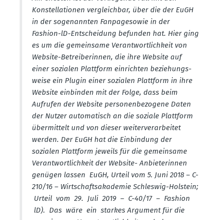
Konstel­la­tionen vergleichbar, über die der EuGH
in der sogenannten Fanpage­sowie in der
Fashion-lD-Entscheidung befunden hat. Hier ging
es um die gemeinsame Verant­wort­lichkeit von
Website-Betrei­be­rinnen, die ihre Website auf
einer sozialen Plattform einrichten bezie­hungs­
weise ein Plugin einer sozialen Plattform in ihre
Website einbinden mit der Folge, dass beim
Aufrufen der Website perso­nen­be­zogene Daten
der Nutzer automa­tisch an die soziale Plattform
übermittelt und von dieser weiter­ver­ar­beitet
werden. Der EuGH hat die Einbindung der
sozialen Plattform jeweils für die gemeinsame
Verant­wort­lichkeit der Website- Anbie­te­rinnen
genügen lassen EuGH, Urteil vom 5. Juni 2018 – C-
210/16 – Wirtschafts­aka­demie Schleswig-Holstein;
Urteil vom 29. Juli 2019 – C-40/17 – Fashion
lD). Das wäre ein starkes Argument für die