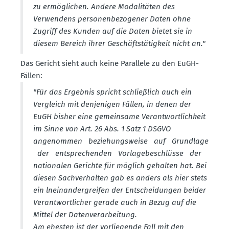
zu ermög­lichen. Andere Modali­täten des
Verwendens perso­nen­be­zo­gener Daten ohne
Zugriff des Kunden auf die Daten bietet sie in
diesem Bereich ihrer Geschäfts­tä­tigkeit nicht an."
Das Gericht sieht auch keine Parallele zu den EuGH-
Fällen:
"Für das Ergebnis spricht schlie­ßlich auch ein
Vergleich mit denje­nigen Fällen, in denen der
EuGH bisher eine gemeinsame Verant­wort­lichkeit
im Sinne von Art. 26 Abs. 1 Satz 1 DSGVO
angenommen bezie­hungs­weise auf Grundlage
der entspre­chenden Vorla­ge­be­schlüsse der
natio­nalen Gerichte für möglich gehalten hat. Bei
diesen Sachver­halten gab es anders als hier stets
ein lnein­an­der­greifen der Entschei­dungen beider
Verant­wort­licher gerade auch in Bezug auf die
Mittel der Daten­ver­ar­beitung.
Am ehesten ist der vorlie­gende Fall mit den