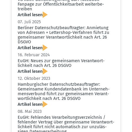
Fanpage zur Öffent­lich­keits­arbeit weiter­be­
treiben
Artikel lesen
07. Juli 2025
Berliner Daten­schutz­be­auf­tragter: Anmietung
von Adressen + Lettershop-Verfahren führt zu
gemein­samer Verant­wort­lichkeit nach Art. 26
DSGVO
Artikel lesen
16. Februar 2024
EuGH: Neues zur gemein­samen Verant­wort­
lichkeit nach Art. 26 DSGVO
Artikel lesen
12. Oktober 2023
Hambur­gi­scher Daten­schutz­be­auf­tragter:
Gemeinsame Kunden­da­tenbank im Unter­neh­
mens­verbund führt zur gemein­samen Verant­
wort­lichkeit nach Art. 26 DSGVO
Artikel lesen
08. Mai 2023
EuGH: Fehlendes Verar­bei­tungs­ver­zeichnis /
fehlender Vertrag über gemeinsame Verant­wort­
lichkeit führt nicht automa­tisch zur unzuläs­
sigen Daten­ver­ar­beitung