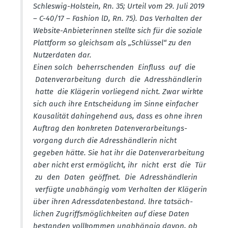
Schleswig-Holstein, Rn. 35; Urteil vom 29. Juli 2019
– C-40/17 – Fashion lD, Rn. 75). Das Verhalten der
Website-Anbie­te­rinnen stellte sich für die soziale
Plattform so gleichsam als „Schlüssel“ zu den
Nutzer­daten dar.
Einen solch beherr­schenden Einfluss auf die
Daten­ver­ar­beitung durch die Adress­händ­lerin
hatte die Klägerin vorliegend nicht. Zwar wirkte
sich auch ihre Entscheidung im Sinne einfacher
Kausa­lität dahin­gehend aus, dass es ohne ihren
Auftrag den konkreten Daten­ver­ar­bei­tungs­
vorgang durch die Adress­händ­lerin nicht
gegeben hätte. Sie hat ihr die Daten­ver­ar­beitung
aber nicht erst ermög­licht, ihr nicht erst die Tür
zu den Daten geöffnet. Die Adress­händ­lerin
verfügte unabhängig vom Verhalten der Klägerin
über ihren Adress­da­ten­be­stand. lhre tatsäch­
lichen Zugriffs­mög­lich­keiten auf diese Daten
bestanden vollkommen unabhängig davon, ob