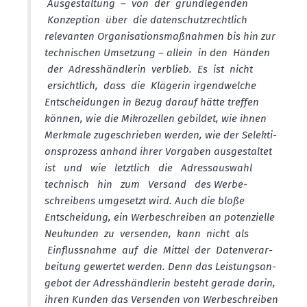
Ausge­staltung – von der grund­le­genden
Konzeption über die daten­schutz­rechtlich
relevanten Organi­sa­ti­ons­maß­nahmen bis hin zur
techni­schen Umsetzung – allein in den Händen
der Adress­händ­lerin verblieb. Es ist nicht
ersichtlich, dass die Klägerin irgend­welche
Entschei­dungen in Bezug darauf hätte treffen
können, wie die Mikro­zellen gebildet, wie ihnen
Merkmale zugeschrieben werden, wie der Selek­ti­
ons­prozess anhand ihrer Vorgaben ausge­staltet
ist und wie letztlich die Adress­auswahl
technisch hin zum Versand des Werbe­
schreibens umgesetzt wird. Auch die bloße
Entscheidung, ein Werbe­schreiben an poten­zielle
Neukunden zu versenden, kann nicht als
Einfluss­nahme auf die Mittel der Daten­ver­ar­
beitung gewertet werden. Denn das Leistungs­an­
gebot der Adress­händ­lerin besteht gerade darin,
ihren Kunden das Versenden von Werbe­schreiben