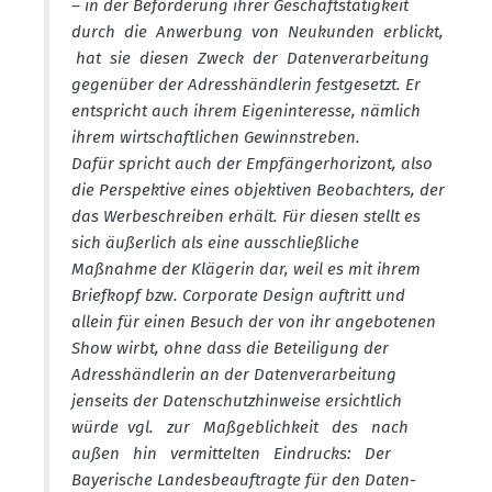
– in der Beför­derung ihrer Geschäfts­tä­tigkeit
durch die Anwerbung von Neukunden erblickt,
hat sie diesen Zweck der Daten­ver­ar­beitung
gegenüber der Adress­händ­lerin festge­setzt. Er
entspricht auch ihrem Eigen­in­teresse, nämlich
ihrem wirtschaft­lichen Gewinn­streben.
Dafür spricht auch der Empfän­ger­ho­rizont, also
die Perspektive eines objek­tiven Beobachters, der
das Werbe­schreiben erhält. Für diesen stellt es
sich äußerlich als eine ausschlie­ß­liche
Maßnahme der Klägerin dar, weil es mit ihrem
Briefkopf bzw. Corporate Design auftritt und
allein für einen Besuch der von ihr angebo­tenen
Show wirbt, ohne dass die Betei­ligung der
Adress­händ­lerin an der Daten­ver­ar­beitung
jenseits der Daten­schutz­hin­weise ersichtlich
würde vgl. zur Maßgeb­lichkeit des nach
außen hin vermit­telten Eindrucks: Der
Bayerische Landes­be­auf­tragte für den Daten­