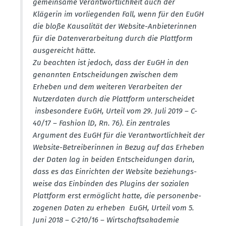
gemeinsame Verant­wort­lichkeit auch der
Klägerin im vorlie­genden Fall, wenn für den EuGH
die bloße Kausa­lität der Website-Anbie­te­rinnen
für die Daten­ver­ar­beitung durch die Plattform
ausge­reicht hätte.
Zu beachten ist jedoch, dass der EuGH in den
genannten Entschei­dungen zwischen dem
Erheben und dem weiteren Verar­beiten der
Nutzer­daten durch die Plattform unter­scheidet
insbe­sondere EuGH, Urteil vom 29. Juli 2019 – C-
40/17 – Fashion lD, Rn. 76). Ein zentrales
Argument des EuGH für die Verant­wort­lichkeit der
Website-Betrei­be­rinnen in Bezug auf das Erheben
der Daten lag in beiden Entschei­dungen darin,
dass es das Einrichten der Website bezie­hungs­
weise das Einbinden des Plugins der sozialen
Plattform erst ermög­licht hatte, die perso­nen­be­
zo­genen Daten zu erheben EuGH, Urteil vom 5.
Juni 2018 – C-210/16 – Wirtschafts­aka­demie