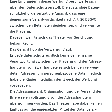
Eine Empfän­gerin dieser Werbung beschwerte sich
über den Daten­schutz­verstoß. Die zuständige Daten­
schutz­be­hörde vertrat die Ansicht, dass eine
gemeinsame Verant­wort­lichkeit nach Art. 26 DSGVO
zwischen den Betei­ligten gegeben sei, und verwarnte
die Klägerin.
Dagegen wehrte sich das Theater vor Gericht und
bekam Recht.
Das Gericht hob die Verwarnung auf.
Es liege daten­schutz­rechtlich keine gemeinsame
Verant­wortung zwischen der Klägerin und der Adress­
händ­lerin vor. Zwar handele es sich bei den verwen­
deten Adressen um perso­nen­be­zogene Daten, jedoch
habe die Klägerin lediglich den Zweck der Werbung
vorge­geben.
Die Adress­auswahl, Organi­sation und der Versand der
Briefe seien vollständig von der Adress­händ­lerin
übernommen worden. Das Theater habe dabei keinen
Einfluss auf die einge­setzten Mittel der Daten­ver­ar­