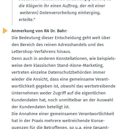
die Klägerin ihr einen Auftrag, der mit einer
weiteren) Daten­ver­ar­beitung einherging,
erteilte."
Anmerkung von RA Dr. Bahr:
Die Bedeutung dieser Entscheidung geht weit über
den Bereich des reinen Adress­handels und des
Lettershop-Verfahrens hinaus.
Denn auch in anderen Konstel­la­tionen, wie beispiels­
weise dem klassi­schen Stand-Alone-Marketing,
vertreten einzelne Daten­schutz­be­hörden immer
wieder die Ansicht, dass eine gemeinsame Verant­
wort­lichkeit gegeben ist, obwohl das werbe­trei­bende
Unter­nehmen weder Zugriff auf die eigent­lichen
Kunden­daten hat, noch unmit­telbar an der Auswahl
der Kunden­daten beteiligt ist.
Die Annahme einer gemein­samen Verant­wort­lichkeit
hat in der Praxis mehrere weitrei­chende Konse­
quenzen für die Betrof­fenen, so u.a. eine Gesamt­