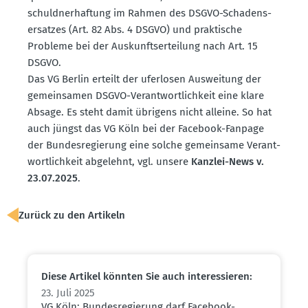
schuld­ner­haftung im Rahmen des DSGVO-Schadens­
er­satzes (Art. 82 Abs. 4 DSGVO) und praktische
Probleme bei der Auskunfts­er­teilung nach Art. 15
DSGVO.
Das VG Berlin erteilt der uferlosen Ausweitung der
gemein­samen DSGVO-Verant­wort­lichkeit eine klare
Absage. Es steht damit übrigens nicht alleine. So hat
auch jüngst das VG Köln bei der Facebook-Fanpage
der Bundes­re­gierung eine solche gemeinsame Verant­
wort­lichkeit abgelehnt, vgl. unsere
Kanzlei-News v.
23.07.2025
.
Zurück zu den Artikeln
Diese Artikel könnten Sie auch inter­es­sieren:
23. Juli 2025
VG Köln: Bundes­re­gierung darf Facebook-