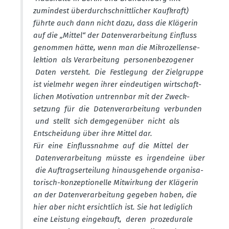
zumindest überdurch­schnitt­licher Kaufkraft)
führte auch dann nicht dazu, dass die Klägerin
auf die „Mittel“ der Daten­ver­ar­beitung Einfluss
genommen hätte, wenn man die Mikro­zel­len­se­
lektion als Verar­beitung perso­nen­be­zo­gener
Daten versteht. Die Festlegung der Zielgruppe
ist vielmehr wegen ihrer eindeu­tigen wirtschaft­
lichen Motivation untrennbar mit der Zweck­
setzung für die Daten­ver­ar­beitung verbunden
und stellt sich demge­genüber nicht als
Entscheidung über ihre Mittel dar.
Für eine Einfluss­nahme auf die Mittel der
Daten­ver­ar­beitung müsste es irgendeine über
die Auftrags­er­teilung hinaus­ge­hende organi­sa­
to­risch-konzep­tio­nelle Mitwirkung der Klägerin
an der Daten­ver­ar­beitung gegeben haben, die
hier aber nicht ersichtlich ist. Sie hat lediglich
eine Leistung einge­kauft, deren proze­durale