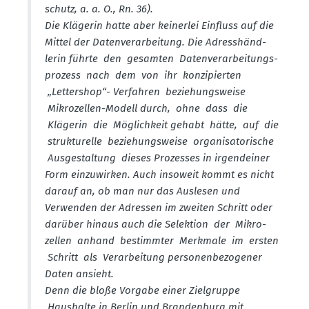
schutz, a. a. O., Rn. 36).
Die Klägerin hatte aber keinerlei Einfluss auf die
Mittel der Daten­ver­ar­beitung. Die Adress­händ­
lerin führte den gesamten Daten­ver­ar­bei­tungs­
prozess nach dem von ihr konzi­pierten
„Lettershop“- Verfahren bezie­hungs­weise
Mikro­zellen-Modell durch, ohne dass die
Klägerin die Möglichkeit gehabt hätte, auf die
struk­tu­relle bezie­hungs­weise organi­sa­to­rische
Ausge­staltung dieses Prozesses in irgend­einer
Form einzu­wirken. Auch insoweit kommt es nicht
darauf an, ob man nur das Auslesen und
Verwenden der Adressen im zweiten Schritt oder
darüber hinaus auch die Selektion der Mikro­
zellen anhand bestimmter Merkmale im ersten
Schritt als Verar­beitung perso­nen­be­zo­gener
Daten ansieht.
Denn die bloße Vorgabe einer Zielgruppe
Haushalte in Berlin und Brandenburg mit