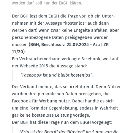
werden darf, soll nun der EuGH klären.
Der BGH legt dem EuGH die Frage vor, ob ein Unter­
nehmen mit der Aussage "kostenlos" auch dann
werben darf, wenn zwar keine Entgelte anfallen, aber
perso­nen­be­zogene Daten preis­ge­geben werden
müssen
(BGH, Beschluss v. 25.09.2025 - Az.: I ZR
11/20)
.
Ein Verbrau­cher­verband verklagte Facebook, weil auf
der Webseite 2015 die Aussage stand:
“Facebook ist und bleibt kostenlos”.
Der Verband meinte, das sei irreführend. Denn Nutzer
würden ihre persön­lichen Daten preis­geben, die
Facebook für Werbung nutze. Dabei handle es sich
um eine Form der Gegen­leistung, sodass in Wahrheit
gar keine kostenlose Leistung vorliege.
Der BGH hat diese Frage nun dem EuGH vorgelegt:
"Erfasst der Begriff der "Kosten" im Sinne von Nr.