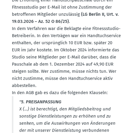
Fitness­studio per E-Mail ist ohne Zustimmung der
betrof­fenen Mitglieder unzulässig
(LG Berlin II, Urt. v.
19.03.2026 – Az. 52 O 86/25)
.
In dem Verfahren war die Beklagte eine Fitness­studio-
Betrei­berin. In den Verträgen war ein Handtuch­service
enthalten, der ursprünglich 10 EUR bzw. später 20
EUR im Jahr kostete. Im Oktober 2024 infor­mierte das
Studio seine Mitglieder per E-Mail darüber, dass die
Pauschale ab dem 1. Dezember 2024 auf 49,90 EUR
steigen sollte. Wer zustimme, müsse nichts tun. Wer
nicht zustimme, müsse den Handtuch­service aktiv
abbestellen.
In den AGB gab es dazu die folgenden Klauseln:
"
5. PREIS­AN­PASSUNG
X (…) ist berechtigt, den Mitglieds­beitrag und
sonstige Dienst­leis­tungen zu erhöhen und zu
senken, um die Auswir­kungen von Änderungen
der mit unserer Dienst­leistung verbun­denen