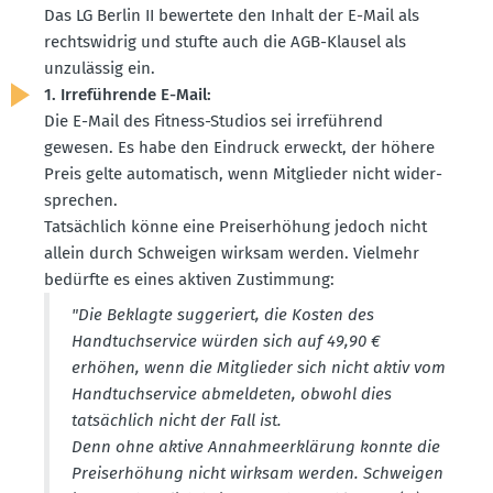
Das LG Berlin II bewertete den Inhalt der E-Mail als
rechts­widrig und stufte auch die AGB-Klausel als
unzulässig ein.
1. Irrefüh­rende E-Mail:
Die E-Mail des Fitness-Studios sei irreführend
gewesen. Es habe den Eindruck erweckt, der höhere
Preis gelte automa­tisch, wenn Mitglieder nicht wider­
sprechen.
Tatsächlich könne eine Preis­er­höhung jedoch nicht
allein durch Schweigen wirksam werden. Vielmehr
bedürfte es eines aktiven Zustimmung:
"Die Beklagte sugge­riert, die Kosten des
Handtuch­service würden sich auf 49,90 €
erhöhen, wenn die Mitglieder sich nicht aktiv vom
Handtuch­service abmel­deten, obwohl dies
tatsächlich nicht der Fall ist.
Denn ohne aktive Annah­me­er­klärung konnte die
Preis­er­höhung nicht wirksam werden. Schweigen