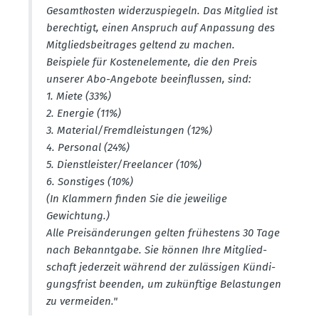
Gesamt­kosten wider­zu­spiegeln. Das Mitglied ist
berechtigt, einen Anspruch auf Anpassung des
Mitglieds­bei­trages geltend zu machen.
Beispiele für Kosten­ele­mente, die den Preis
unserer Abo-Angebote beein­flussen, sind:
1. Miete (33%)
2. Energie (11%)
3. Material/Fremd­leis­tungen (12%)
4. Personal (24%)
5. Dienst­leister/Freelancer (10%)
6. Sonstiges (10%)
(In Klammern finden Sie die jeweilige
Gewichtung.)
Alle Preis­än­de­rungen gelten frühestens 30 Tage
nach Bekanntgabe. Sie können Ihre Mitglied­
schaft jederzeit während der zuläs­sigen Kündi­
gungs­frist beenden, um zukünftige Belas­tungen
zu vermeiden."