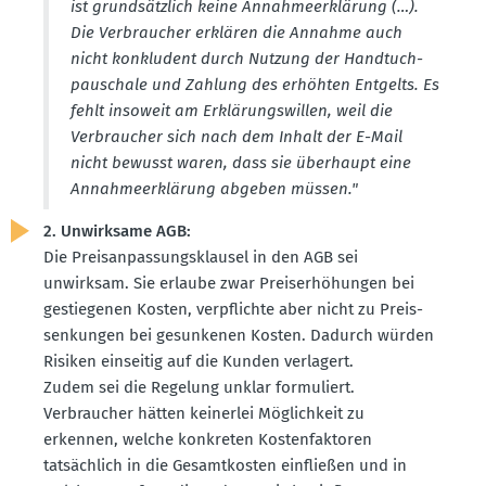
ist grund­sätzlich keine Annah­me­er­klärung (…).
Die Verbraucher erklären die Annahme auch
nicht konkludent durch Nutzung der Handtuch­
pau­schale und Zahlung des erhöhten Entgelts. Es
fehlt insoweit am Erklä­rungs­willen, weil die
Verbraucher sich nach dem Inhalt der E-Mail
nicht bewusst waren, dass sie überhaupt eine
Annah­me­er­klärung abgeben müssen."
2. Unwirksame AGB:
Die Preis­an­pas­sungs­klausel in den AGB sei
unwirksam. Sie erlaube zwar Preis­er­hö­hungen bei
gestie­genen Kosten, verpflichte aber nicht zu Preis­
sen­kungen bei gesun­kenen Kosten. Dadurch würden
Risiken einseitig auf die Kunden verlagert.
Zudem sei die Regelung unklar formu­liert.
Verbraucher hätten keinerlei Möglichkeit zu
erkennen, welche konkreten Kosten­fak­toren
tatsächlich in die Gesamt­kosten einfließen und in