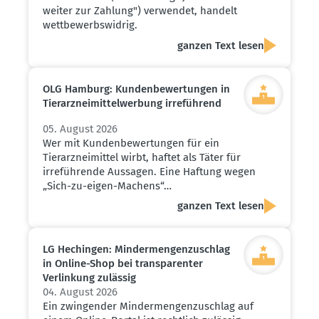
weiter zur Zahlung") verwendet, handelt
wettbewerbswidrig.
ganzen Text lesen
OLG Hamburg: Kunden­be­wer­tungen in
Tierarz­nei­mit­tel­werbung irreführend
05. August 2026
Wer mit Kundenbewertungen für ein
Tierarzneimittel wirbt, haftet als Täter für
irreführende Aussagen. Eine Haftung wegen
„Sich-zu-eigen-Machens“…
ganzen Text lesen
LG Hechingen: Minder­men­gen­zu­schlag
in Online-Shop bei trans­pa­renter
Verlinkung zulässig
04. August 2026
Ein zwingender Mindermengenzuschlag auf