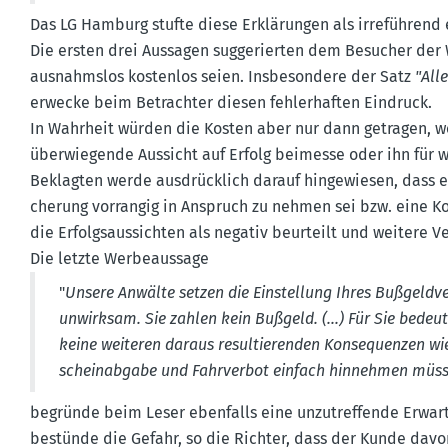
Das LG Hamburg stufte diese Erklä­rungen als irreführend 
Die ersten drei Aussagen sugge­rierten dem Besucher der 
ausnahmslos kostenlos seien. Insbe­sondere der Satz
"All
erwecke beim Betrachter diesen fehler­haften Eindruck.
In Wahrheit würden die Kosten aber nur dann getragen, wen
überwie­gende Aussicht auf Erfolg beimesse oder ihn für w
Beklagten werde ausdrücklich darauf hinge­wiesen, dass ei
cherung vorrangig in Anspruch zu nehmen sei bzw. eine Kos
die Erfolgs­aus­sichten als negativ beurteilt und weitere Ve
Die letzte Werbe­aussage
"
Unsere Anwälte setzen die Einstellung Ihres Bußgeld­ve
unwirksam. Sie zahlen kein Bußgeld. (...)
Für Sie bedeu
keine weiteren daraus resul­tie­renden Konse­quenzen wi
schein­abgabe und Fahrverbot einfach hinnehmen müss
begründe beim Leser ebenfalls eine unzutref­fende Erwar­
bestünde die Gefahr, so die Richter, dass der Kunde davon