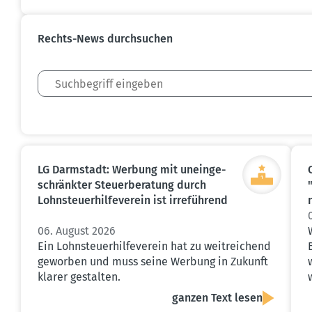
Rechts-News durch­suchen
LG Darmstadt: Werbung mit unein­ge­
schränkter Steuer­be­ratung durch
Lohnsteu­er­hil­fe­verein ist irreführend
06. August 2026
Ein Lohnsteuerhilfeverein hat zu weitreichend
geworben und muss seine Werbung in Zukunft
klarer gestalten.
ganzen Text lesen