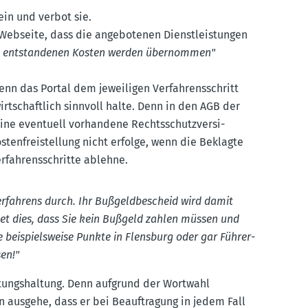
ein und verbot sie.
Webseite, dass die angebo­tenen Dienst­leis­tungen
e entstan­denen Kosten werden übernommen"
n das Portal dem jewei­ligen Verfah­rens­schritt
irtschaftlich sinnvoll halte. Denn in den AGB der
ne eventuell vorhandene Rechts­schutz­ver­si­
ten­frei­stellung nicht erfolge, wenn die Beklagte
rfah­rens­schritte ablehne.
r­fahrens durch. Ihr Bußgeld­be­scheid wird damit
tet dies, dass Sie kein Bußgeld zahlen müssen und
e beispiels­weise Punkte in Flensburg oder gar Führer­
en!"
tungs­haltung. Denn aufgrund der Wortwahl
 ausgehe, dass er bei Beauf­tragung in jedem Fall