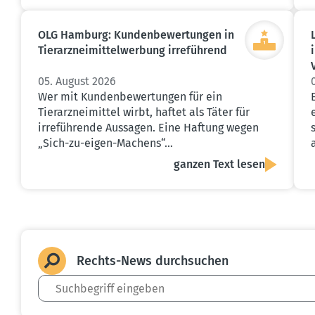
OLG Hamburg: Kunden­be­wer­tungen in
Tierarz­nei­mit­tel­werbung irreführend
05. August 2026
Wer mit Kundenbewertungen für ein
Tierarzneimittel wirbt, haftet als Täter für
irreführende Aussagen. Eine Haftung wegen
„Sich-zu-eigen-Machens“…
ganzen Text lesen
Rechts-News durch­suchen