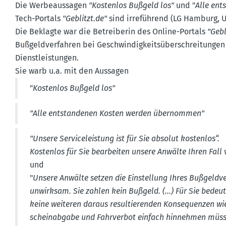
Die Werbe­aus­sagen
"Kostenlos Bußgeld los"
und "
Alle en
Tech-Portals
"Geblitzt.​de"
sind irreführend (LG Hamburg, Urt.
Die Beklagte war die Betrei­berin des Online-Portals
"Gebl
Bußgeld­ver­fahren bei Geschwin­dig­keits­über­schrei­tunge
Dienst­leis­tungen.
Sie warb u.a. mit den Aussagen
"
Kostenlos Bußgeld los"
"Alle entstan­denen Kosten werden übernommen"
"Unsere Service­leistung ist für Sie absolut kostenlos“
.
Kostenlos für Sie bearbeiten unsere Anwälte Ihren Fall v
und
"
Unsere Anwälte setzen die Einstellung Ihres Bußgeld­ve
unwirksam. Sie zahlen kein Bußgeld. (...)
Für Sie bedeu
keine weiteren daraus resul­tie­renden Konse­quenzen wi
schein­abgabe und Fahrverbot einfach hinnehmen müss