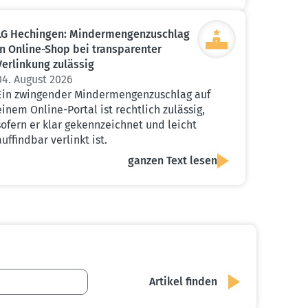
LG Hechingen: Minder­men­gen­zu­schlag
in Online-Shop bei trans­pa­renter
Verlinkung zulässig
04. August 2026
Ein zwingender Mindermengenzuschlag auf
einem Online-Portal ist rechtlich zulässig,
sofern er klar gekennzeichnet und leicht
auffindbar verlinkt ist.
ganzen Text lesen