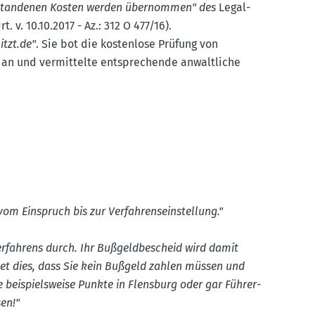
tstan­denen Kosten werden übernommen" des
Legal-
 v. 10.10.2017 - Az.: 312 O 477/16).
itzt.​de"
. Sie bot die kostenlose Prüfung von
n an und vermit­telte entspre­chende anwalt­liche
om Einspruch bis zur Verfah­rens­ein­stellung."
r­fahrens durch. Ihr Bußgeld­be­scheid wird damit
tet dies, dass Sie kein Bußgeld zahlen müssen und
e beispiels­weise Punkte in Flensburg oder gar Führer­
en!"