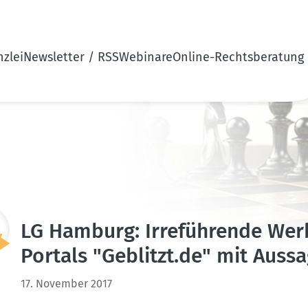
zlei
Newsletter / RSS
Webinare
Online-Rechtsberatung
LG Hamburg: Irrefüh­rende Wer
Portals "Geblitzt.​de" mit Aus
17. November 2017