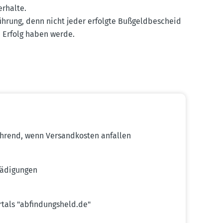
rhalte.
führung, denn nicht jeder erfolgte Bußgeld­be­scheid
n Erfolg haben werde.
ührend, wenn Versand­kosten anfallen
ä­di­gungen
rtals "abfin­dungsheld.de"