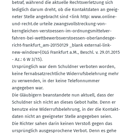
betraf, während die aktuelle Rechts­ver­letzung sich
lediglich darum dreht, ob die Kontakt­daten an geeig­
neter Stelle angebracht sind <link http: www.​online-​
und-​recht.​de urteile zwangs­voll­stre­ckung-von-
kerngleichen-verstoessen-im-ordnungs­mit­tel­ver­
fahren-bei-wettbe­werbs­ver­stoessen-oberlan­des­ge­
richt-frank­furt_am-20150129 _blank external-link-
new-window>(OLG Frankfurt a.M., Beschl. v. 29.01.2015
- Az.: 6 W 3/15).
Ursprünglich war dem Schuldner verboten worden,
keine fernab­satz­recht­liche Wider­rufs­be­lehrung mehr
zu verwenden, in der keine Telefon­nummer
angegeben war.
Die Gläubigern beanstandete nun aktuell, dass der
Schuldner sich nicht an dieses Gebot halte. Denn er
benutze eine Wider­rufs­be­lehrung, in der die Kontakt­
daten nicht an geeig­neter Stelle angegeben seien.
Die Richter sahen darin keinen Verstoß gegen das
ursprünglich ausge­spro­chene Verbot. Denn es gehe