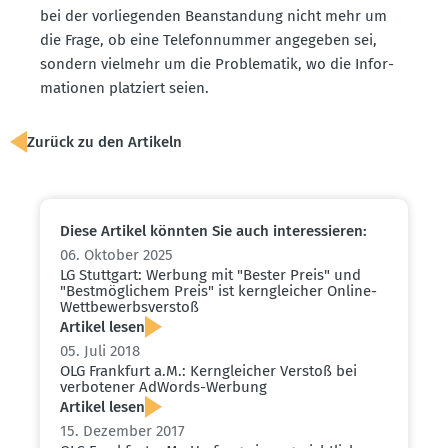
bei der vorlie­genden Beanstandung nicht mehr um
die Frage, ob eine Telefon­nummer angegeben sei,
sondern vielmehr um die Proble­matik, wo die Infor­
ma­tionen platziert seien.
Zurück zu den Artikeln
Diese Artikel könnten Sie auch inter­es­sieren:
06. Oktober 2025
LG Stuttgart: Werbung mit "Bester Preis" und
"Bestmög­lichem Preis" ist kerngleicher Online-
Wettbe­werbs­verstoß
Artikel lesen
05. Juli 2018
OLG Frankfurt a.M.: Kerngleicher Verstoß bei
verbo­tener AdWords-Werbung
Artikel lesen
15. Dezember 2017