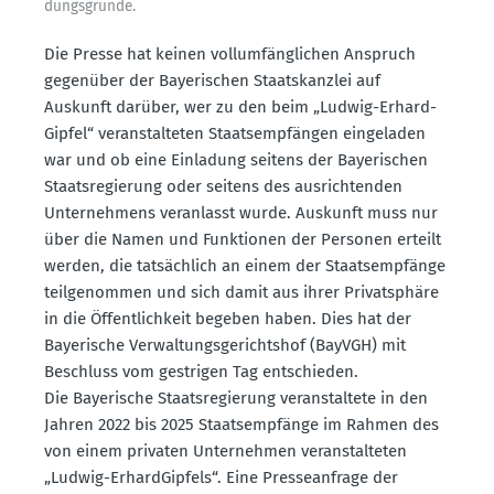
dungs­gründe.
Die Presse hat keinen vollum­fäng­lichen Anspruch
gegenüber der Bayeri­schen Staats­kanzlei auf
Auskunft darüber, wer zu den beim „Ludwig-Erhard-
Gipfel“ veran­stal­teten Staats­emp­fängen einge­laden
war und ob eine Einladung seitens der Bayeri­schen
Staats­re­gierung oder seitens des ausrich­tenden
Unter­nehmens veran­lasst wurde. Auskunft muss nur
über die Namen und Funktionen der Personen erteilt
werden, die tatsächlich an einem der Staats­emp­fänge
teilge­nommen und sich damit aus ihrer Privat­sphäre
in die Öffent­lichkeit begeben haben. Dies hat der
Bayerische Verwal­tungs­ge­richtshof (BayVGH) mit
Beschluss vom gestrigen Tag entschieden.
Die Bayerische Staats­re­gierung veran­staltete in den
Jahren 2022 bis 2025 Staats­emp­fänge im Rahmen des
von einem privaten Unter­nehmen veran­stal­teten
„Ludwig-Erhard­Gipfels“. Eine Presse­an­frage der