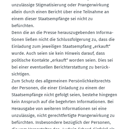
unzulässige Stigma­ti­sierung oder Prang­er­wirkung
allein durch einen Bericht über eine Teilnahme an
einem dieser Staats­emp­fänge sei nicht zu
befürchten.
Denn die an die Presse heraus­zu­ge­benden Infor­ma­
tionen ließen nicht die Schluss­fol­gerung zu, dass die
Einladung zum jewei­ligen Staats­empfang „erkauft“
wurde. Auch seien sie kein Hinweis darauf, dass
politische Kontakte „erkauft“ worden seien. Dies sei
bei einer eventu­ellen Bericht­erstattung zu berück­
sich­tigen.
Zum Schutz des allge­meinen Persön­lich­keits­rechts
der Personen, die einer Einladung zu einem der
Staats­emp­fänge nicht gefolgt seien, bestehe hingegen
kein Anspruch auf die begehrten Infor­ma­tionen. Bei
Herausgabe von weiteren Infor­ma­tionen sei eine
unzulässige, nicht gerecht­fer­tigte Prang­er­wirkung zu
befürchten. Insbe­sondere bezüglich der Personen,