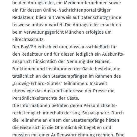
beiden Antrag­steller, ein Medien­un­ter­nehmen sowie
ein für dessen Online-Nachrich­ten­portal tätiger
Redakteur, blieb mit Verweis auf Daten­schutz­gründe
teilweise unbeant­wortet. Die Antrag­steller ersuchten
beim Verwal­tungs­ge­richt München erfolglos um
Eilrechts­schutz.
Der BayVGH entschied nun, dass ausschlie­ßlich für
den Redakteur und für diesen lediglich ein Auskunfts­
an­spruch hinsichtlich der Nennung der Namen,
Funktionen und Insti­tu­tionen der Gäste bestehe, die
tatsächlich an den Staats­emp­fängen im Rahmen des
„Ludwig-Erhard-Gipfels“ teilnahmen. Insoweit
überwiege das Auskunfts­in­teresse der Presse die
Persön­lich­keits­rechte der Gäste.
Die Infor­ma­tionen beträfen deren Persön­lich­keits­
recht lediglich innerhalb der sog. Sozialsphäre. Durch
die Teilnahme an einem der Staats­emp­fänge hätten
die Gäste sich in die Öffent­lichkeit begeben und
müssten mit einer Außen­wahr­nehmung rechnen. Eine