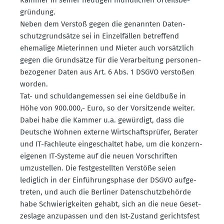
gründung.
Neben dem Verstoß gegen die genannten Daten­
schutz­grund­sätze sei in Einzel­fällen betreffend
ehemalige Miete­rinnen und Mieter auch vorsätzlich
gegen die Grund­sätze für die Verar­beitung perso­nen­
be­zo­gener Daten aus Art. 6 Abs. 1 DSGVO verstoßen
worden.
Tat- und schuldan­ge­messen sei eine Geldbuße in
Höhe von 900.000,- Euro, so der Vorsit­zende weiter.
Dabei habe die Kammer u.a. gewürdigt, dass die
Deutsche Wohnen externe Wirtschafts­prüfer, Berater
und IT-Fachleute einge­schaltet habe, um die konzern­
ei­genen IT-Systeme auf die neuen Vorschriften
umzustellen. Die festge­stellten Verstöße seien
lediglich in der Einfüh­rungs­phase der DSGVO aufge­
treten, und auch die Berliner Daten­schutz­be­hörde
habe Schwie­rig­keiten gehabt, sich an die neue Geset­
zeslage anzupassen und den Ist-Zustand gerichtsfest