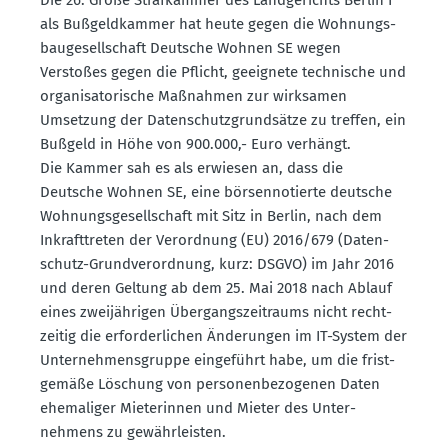
als Bußgeld­kammer hat heute gegen die Wohnungs­
bau­ge­sell­schaft Deutsche Wohnen SE wegen
Verstoßes gegen die Pflicht, geeignete technische und
organi­sa­to­rische Maßnahmen zur wirksamen
Umsetzung der Daten­schutz­grund­sätze zu treffen, ein
Bußgeld in Höhe von 900.000,- Euro verhängt.
Die Kammer sah es als erwiesen an, dass die
Deutsche Wohnen SE, eine börsen­no­tierte deutsche
Wohnungs­ge­sell­schaft mit Sitz in Berlin, nach dem
Inkraft­treten der Verordnung (EU) 2016/679 (Daten­
schutz-Grund­ver­ordnung, kurz: DSGVO) im Jahr 2016
und deren Geltung ab dem 25. Mai 2018 nach Ablauf
eines zweijäh­rigen Übergangs­zeit­raums nicht recht­
zeitig die erfor­der­lichen Änderungen im IT-System der
Unter­neh­mens­gruppe einge­führt habe, um die frist­
gemäße Löschung von perso­nen­be­zo­genen Daten
ehema­liger Miete­rinnen und Mieter des Unter­
nehmens zu gewähr­leisten.