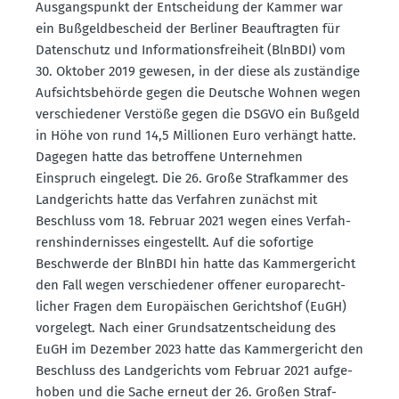
Ausgangs­punkt der Entscheidung der Kammer war
ein Bußgeld­be­scheid der Berliner Beauf­tragten für
Daten­schutz und Infor­ma­ti­ons­freiheit (BlnBDI) vom
30. Oktober 2019 gewesen, in der diese als zuständige
Aufsichts­be­hörde gegen die Deutsche Wohnen wegen
verschie­dener Verstöße gegen die DSGVO ein Bußgeld
in Höhe von rund 14,5 Millionen Euro verhängt hatte.
Dagegen hatte das betroffene Unter­nehmen
Einspruch eingelegt. Die 26. Große Straf­kammer des
Landge­richts hatte das Verfahren zunächst mit
Beschluss vom 18. Februar 2021 wegen eines Verfah­
rens­hin­der­nisses einge­stellt. Auf die sofortige
Beschwerde der BlnBDI hin hatte das Kammer­ge­richt
den Fall wegen verschie­dener offener europa­recht­
licher Fragen dem Europäi­schen Gerichtshof (EuGH)
vorgelegt. Nach einer Grund­satz­ent­scheidung des
EuGH im Dezember 2023 hatte das Kammer­ge­richt den
Beschluss des Landge­richts vom Februar 2021 aufge­
hoben und die Sache erneut der 26. Großen Straf­