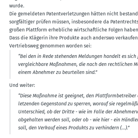
wurde.
Die gemel­deten Patent­ver­let­zungen hätten nicht bestan
sorgfäl­tiger prüfen müssen, insbe­sondere da Patent­recht
großen Plattform erheb­liche wirtschaft­liche Folgen habe
Dass die Klägerin ihre Produkte auch anderswo verkaufen 
Vertriebsweg genommen worden sei:
“Bei den in Rede stehenden Meldungen handelt es sich j
vergleichbare Maßnahmen, die nach den recht­lichen M
einem Abnehmer zu beurteilen sind.”
Und weiter:
“Diese Maßnahme ist geeignet, den Platt­form­be­treiber
let­zenden Gegen­stand zu sperren, worauf sie regel­mä
Unter­schied, ob der Dritte - wie im Falle der Abneh­mer
abgehalten werden soll, oder ob - wie hier - ein Händler
soll, den Verkauf eines Produkts zu verhindern (…).”