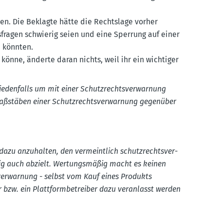
den. Die Beklagte hätte die Rechtslage vorher
s­fragen schwierig seien und eine Sperrung auf einer
n könnten.
könne, änderte daran nichts, weil ihr ein wichtiger
eden­falls um mit einer Schutz­rechts­ver­warnung
aßstäben einer Schutz­rechts­ver­warnung gegenüber
 dazu anzuhalten, den vermeintlich schutz­rechts­ver­
ßig auch abzielt. Wertungs­mäßig macht es keinen
­ver­warnung - selbst vom Kauf eines Produkts
 bzw. ein Platt­form­be­treiber dazu veran­lasst werden