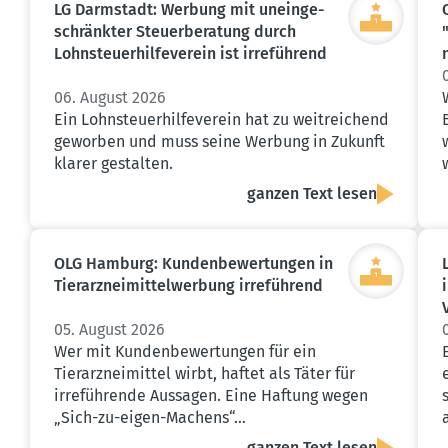
LG Darmstadt: Werbung mit unein­ge­
schränkter Steuer­be­ratung durch
Lohnsteu­er­hil­fe­verein ist irreführend
06. August 2026
Ein Lohnsteuerhilfeverein hat zu weitreichend
geworben und muss seine Werbung in Zukunft
klarer gestalten.
ganzen Text lesen
OLG Hamburg: Kunden­be­wer­tungen in
Tierarz­nei­mit­tel­werbung irreführend
05. August 2026
Wer mit Kundenbewertungen für ein
Tierarzneimittel wirbt, haftet als Täter für
irreführende Aussagen. Eine Haftung wegen
„Sich-zu-eigen-Machens“…
ganzen Text lesen