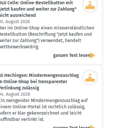
OLG Celle: Online-Bestell­button mit
"Jetzt kaufen und weiter zur Zahlung"
nicht ausrei­chend
05. August 2026
Wer im Online-Shop einen missverständlichen
Bestellbutton (Beschriftung "Jetzt kaufen und
weiter zur Zahlung") verwendet, handelt
wettbewerbswidrig.
ganzen Text lesen
LG Hechingen: Minder­men­gen­zu­schlag
in Online-Shop bei trans­pa­renter
Verlinkung zulässig
04. August 2026
Ein zwingender Mindermengenzuschlag auf
einem Online-Portal ist rechtlich zulässig,
sofern er klar gekennzeichnet und leicht
auffindbar verlinkt ist.
ganzen Text lesen