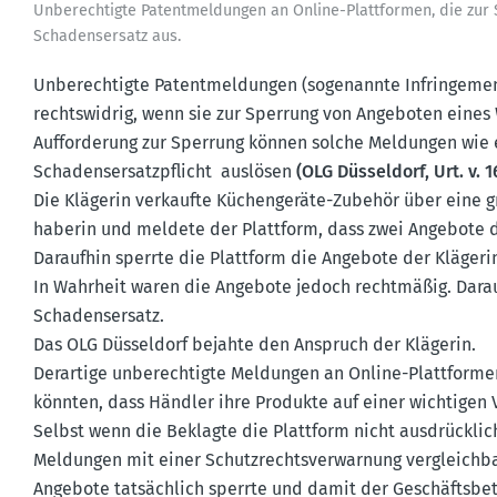
Unberech­tigte Patent­mel­dungen an Online-Platt­formen, die zur
Schadens­ersatz aus.
Unberech­tigte Patent­mel­dungen (sogenannte Infrin­gemen
rechts­widrig, wenn sie zur Sperrung von Angeboten eines
Auffor­derung zur Sperrung können solche Meldungen wie e
Schadens­er­satz­pflicht auslösen
(OLG Düsseldorf, Urt. v. 1
Die Klägerin verkaufte Küchen­geräte-Zubehör über eine g
ha­berin und meldete der Plattform, dass zwei Angebote d
Daraufhin sperrte die Plattform die Angebote der Kläger
In Wahrheit waren die Angebote jedoch recht­mäßig. Dara
Schadens­ersatz.
Das OLG Düsseldorf bejahte den Anspruch der Klägerin.
Derartige unberech­tigte Meldungen an Online-Platt­formen
könnten, dass Händler ihre Produkte auf einer wichtigen 
Selbst wenn die Beklagte die Plattform nicht ausdrücklich
Meldungen mit einer Schutz­rechts­ver­warnung vergleichba
Angebote tatsächlich sperrte und damit der Geschäfts­be­t