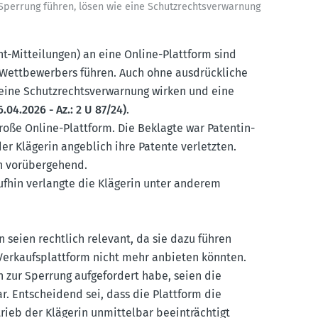
 Sperrung führen, lösen wie eine Schutz­rechts­ver­warnung
t-Mittei­lungen) an eine Online-Plattform sind
 Wettbe­werbers führen. Auch ohne ausdrück­liche
ine Schutz­rechts­ver­warnung wirken und eine
6.04.2026 - Az.: 2 U 87/24)
.
roße Online-Plattform. Die Beklagte war Patent­in­
er Klägerin angeblich ihre Patente verletzten.
in vorüber­gehend.
ufhin verlangte die Klägerin unter anderem
 seien rechtlich relevant, da sie dazu führen
Verkaufs­plattform nicht mehr anbieten könnten.
 zur Sperrung aufge­fordert habe, seien die
r. Entscheidend sei, dass die Plattform die
rieb der Klägerin unmit­telbar beein­trächtigt