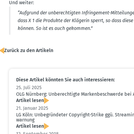
Und weiter:
“Aufgrund der unberech­tigten Infrin­gement-Mittei­lung
dass X 1 die Produkte der Klägerin sperrt, so dass dies
können. So ist es auch gekommen.”
Zurück zu den Artikeln
Diese Artikel könnten Sie auch inter­es­sieren:
25. Juli 2025
OLG Nürnberg: Unberech­tigte Marken­be­schwerde bei
Artikel lesen
21. Januar 2025
LG Köln: Unbegrün­deter Copyright-Strike ggü. Streaming
warnung
Artikel lesen
12. September 2018