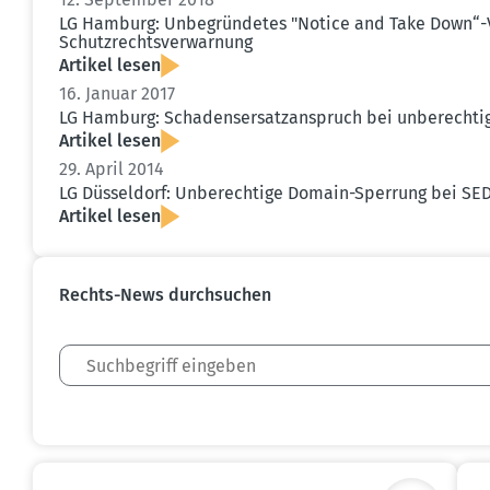
LG Hamburg: Unbegrün­detes "Notice and Take Down“-V
Schutz­rechts­ver­warnung
Artikel lesen
16. Januar 2017
LG Hamburg: Schadens­er­satz­an­spruch bei unberech­tig
Artikel lesen
29. April 2014
LG Düsseldorf: Unberechtige Domain-Sperrung bei SEDO
Artikel lesen
Rechts-News durch­suchen