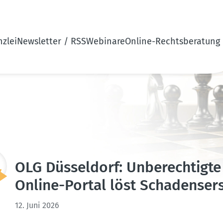
zlei
Newsletter / RSS
Webinare
Online-Rechtsberatung
OLG Düsseldorf: Unberech­tigte
Online-Portal löst Schadens­er­
12. Juni 2026