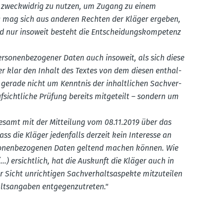
h zweck­widrig zu nutzen, um Zugang zu einem
g mag sich aus anderen Rechten der Kläger ergeben,
nd nur insoweit besteht die Entschei­dungs­kom­petenz
o­nen­be­zo­gener Daten auch insoweit, als sich diese
t er klar den Inhalt des Textes von dem diesen enthal­
gerade nicht um Kenntnis der inhalt­lichen Sachver­
fsicht­liche Prüfung bereits mitge­teilt – sondern um
esamt mit der Mitteilung vom 08.11.2019 über das
ass die Kläger jeden­falls derzeit kein Interesse an
rso­nen­be­zo­genen Daten geltend machen können. Wie
.) ersichtlich, hat die Auskunft die Kläger auch in
 Sicht unrich­tigen Sachver­halts­as­pekte mitzu­teilen
s­an­gaben entge­gen­zu­treten."