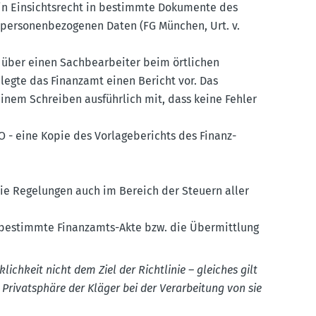
in Einsichts­recht in bestimmte Dokumente des
erso­nen­be­zo­genen Daten (FG München, Urt. v.
über einen Sachbe­ar­beiter beim örtlichen
egte das Finanzamt einen Bericht vor. Das
einem Schreiben ausführlich mit, dass keine Fehler
 - eine Kopie des Vorla­ge­be­richts des Finanz­
die Regelungen auch im Bereich der Steuern aller
ne bestimmte Finanzamts-Akte bzw. die Übermittlung
ichkeit nicht dem Ziel der Richt­linie – gleiches gilt
 Privat­sphäre der Kläger bei der Verar­beitung von sie