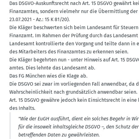
Das DSGVO-Auskunfts­recht nach Art. 15 DSGVO gewährt ke
Finanz­amtes, sondern vielmehr nur die Übermittlung der p
23.07.2021 - Az.: 15 K 81/20).
Die Kläger beschwerten sich beim Landesamt für Steuern 
Finanzamt. Im Rahmen der Prüfung durch das Landesamt l
Landesamt kontrol­lierte den Vorgang und teilte dann in 
des Mitar­beiters des Finanz­amtes zu erkennen seien.
Die Kläger begehrten nun - unter Hinweis auf Art. 15 DSGVO
amtes. Dies lehnte das Landesamt ab.
Das FG München wies die Klage ab.
Die DSGVO sei zwar im vorlie­genden Fall anwendbar, da 
Wahrschein­lichkeit nach grund­sätzlich anwendbar seien.
Art. 15 DSGVO gewähre jedoch kein Einsichts­recht in ei
des Inhalts.
"Wie der EuGH ausführt, dient ein solches Begehr in Wirkl
für die insoweit inhalts­gleiche DSGVO –, den Schutz der
betref­fenden Daten zu gewähr­leisten.