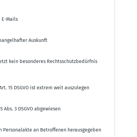
 E-Mails
ngel­hafter Auskunft
etzt kein beson­deres Rechts­schutz­be­dürfnis
 Art. 15 DSGVO ist extrem weit auszu­legen
. 15 Abs. 3 DSGVO abgewiesen
Perso­nalakte an Betrof­fenen heraus­ge­geben