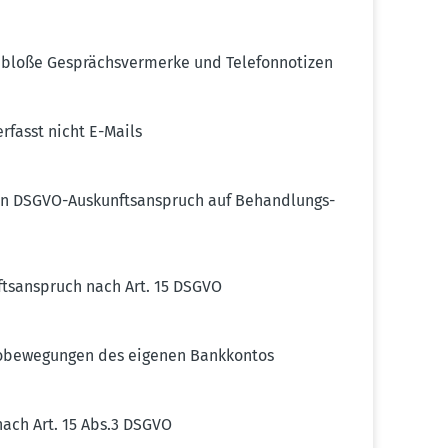
bloße Gesprächs­ver­merke und Telefon­no­tizen
rfasst nicht E-Mails
en DSGVO-Auskunfts­an­spruch auf Behand­lungs­
ts­an­spruch nach Art. 15 DSGVO
o­be­we­gungen des eigenen Bankkontos
ach Art. 15 Abs.3 DSGVO