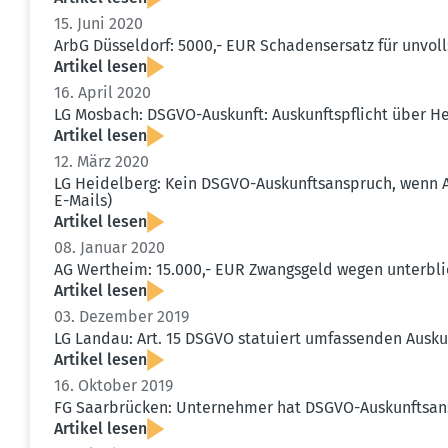
15. Juni 2020
ArbG Düsseldorf: 5000,- EUR Schadens­ersatz für unvol
Artikel lesen
16. April 2020
LG Mosbach: DSGVO-Auskunft: Auskunfts­pflicht über H
Artikel lesen
12. März 2020
LG Heidelberg: Kein DSGVO-Auskunfts­an­spruch, wenn A
E-Mails)
Artikel lesen
08. Januar 2020
AG Wertheim: 15.000,- EUR Zwangsgeld wegen unter­bl
Artikel lesen
03. Dezember 2019
LG Landau: Art. 15 DSGVO statuiert umfas­senden Auskun
Artikel lesen
16. Oktober 2019
FG Saarbrücken: Unter­nehmer hat DSGVO-Auskunfts­an
Artikel lesen