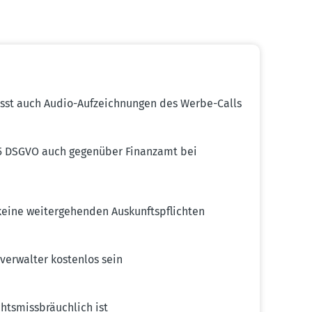
fasst auch Audio-Aufzeich­nungen des Werbe-Calls
 15 DSGVO auch gegenüber Finanzamt bei
ine weiter­ge­henden Auskunfts­pflichten
er­walter kostenlos sein
ts­miss­bräuchlich ist