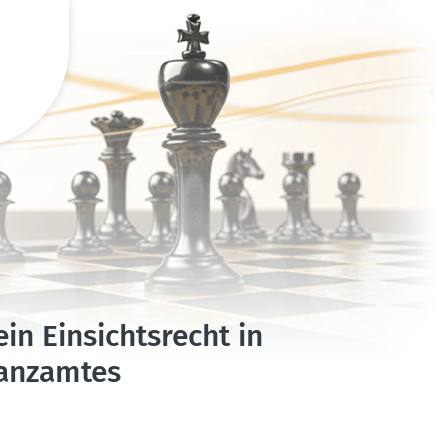
 Einsichts­recht in
anz­amtes