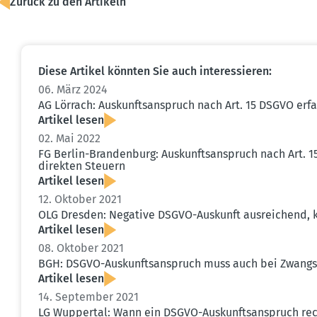
Zurück zu den Artikeln
Diese Artikel könnten Sie auch inter­es­sieren:
06. März 2024
AG Lörrach: Auskunfts­an­spruch nach Art. 15 DSGVO er
Artikel lesen
02. Mai 2022
FG Berlin-Brandenburg: Auskunfts­an­spruch nach Art.
direkten Steuern
Artikel lesen
12. Oktober 2021
OLG Dresden: Negative DSGVO-Auskunft ausrei­chend, ke
Artikel lesen
08. Oktober 2021
BGH: DSGVO-Auskunfts­an­spruch muss auch bei Zwangs­v
Artikel lesen
14. September 2021
LG Wuppertal: Wann ein DSGVO-Auskunfts­an­spruch rech