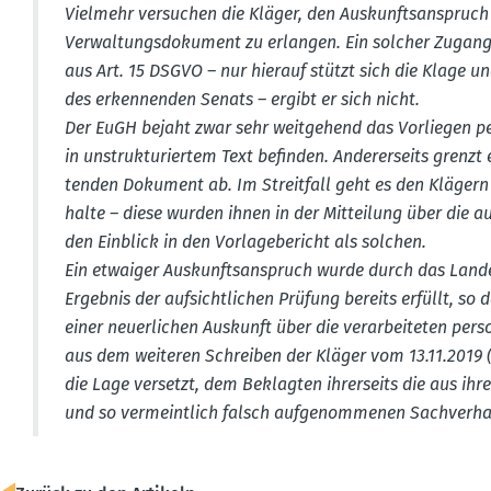
Vielmehr versuchen die Kläger, den Auskunfts­an­spruc
Verwal­tungs­do­kument zu erlangen. Ein solcher Zugan
aus Art. 15 DSGVO – nur hierauf stützt sich die Klage u
des erken­nenden Senats – ergibt er sich nicht.
Der EuGH bejaht zwar sehr weitgehend das Vorliegen pers
in unstruk­tu­riertem Text befinden. Anderer­seits grenz
tenden Dokument ab. Im Streitfall geht es den Klägern 
halte – diese wurden ihnen in der Mitteilung über die au
den Einblick in den Vorla­ge­be­richt als solchen.
Ein etwaiger Auskunfts­an­spruch wurde durch das Land
Ergebnis der aufsicht­lichen Prüfung bereits erfüllt, so d
einer neuer­lichen Auskunft über die verar­bei­teten pe
aus dem weiteren Schreiben der Kläger vom 13.11.2019 (..
die Lage versetzt, dem Beklagten ihrer­seits die aus ihrer
und so vermeintlich falsch aufge­nom­menen Sachver­halt