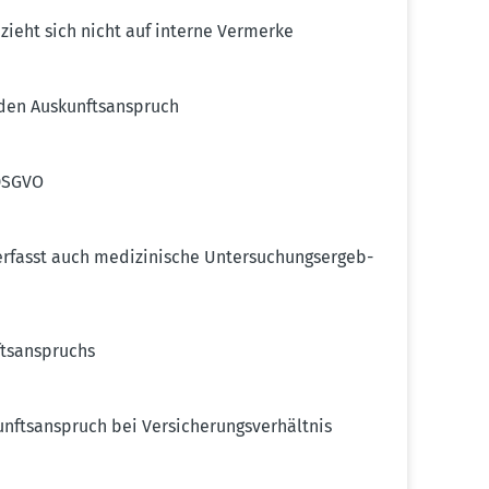
zieht sich nicht auf interne Vermerke
den Auskunfts­an­spruch
 DSGVO
erfasst auch medizi­nische Unter­su­chungs­er­geb­
ts­an­spruchs
fts­an­spruch bei Versi­che­rungs­ver­hältnis