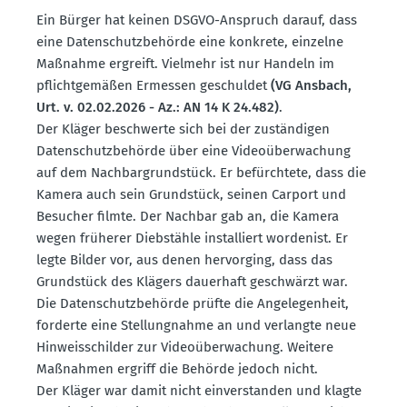
Ein Bürger hat keinen DSGVO-Anspruch darauf, dass
eine Daten­schutz­be­hörde eine konkrete, einzelne
Maßnahme ergreift. Vielmehr ist nur Handeln im
pflicht­ge­mäßen Ermessen geschuldet
(VG Ansbach,
Urt. v. 02.02.2026 - Az.: AN 14 K 24.482)
.
Der Kläger beschwerte sich bei der zustän­digen
Daten­schutz­be­hörde über eine Video­über­wa­chung
auf dem Nachbar­grund­stück. Er befürchtete, dass die
Kamera auch sein Grund­stück, seinen Carport und
Besucher filmte. Der Nachbar gab an, die Kamera
wegen früherer Diebstähle instal­liert wordenist. Er
legte Bilder vor, aus denen hervorging, dass das
Grund­stück des Klägers dauerhaft geschwärzt war.
Die Daten­schutz­be­hörde prüfte die Angele­genheit,
forderte eine Stellung­nahme an und verlangte neue
Hinweis­schilder zur Video­über­wa­chung. Weitere
Maßnahmen ergriff die Behörde jedoch nicht.
Der Kläger war damit nicht einver­standen und klagte