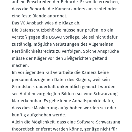
auf ein Einschreiten der Behörde. Er wollte erreichen,
dass die Behörde die Kamera anders ausrichtet oder
eine feste Blende anordnet.
Das VG Ansbach wies die Klage ab.
Die Daten­schutz­be­hörde müsse nur prüfen, ob ein
Verstoß gegen die DSGVO vorliege. Sie sei nicht dafür
zuständig, mögliche Verlet­zungen des Allge­meinen
Persön­lich­keits­rechts zu verfolgen. Solche Ansprüche
müsse der Kläger vor den Zivil­ge­richten geltend
machen.
Im vorlie­genden Fall verar­beite die Kamera keine
perso­nen­be­zo­genen Daten des Klägers, weil sein
Grund­stück dauerhaft unkenntlich gemacht worden
sei. Auf den vorge­legten Bildern sei eine Schwärzung
klar erkennbar. Es gebe keine Anhalts­punkte dafür,
dass diese Maskierung aufge­hoben worden sei oder
künftig aufge­hoben werde.
Allein die Möglichkeit, dass eine Software-Schwärzung
theore­tisch entfernt werden könne, genüge nicht für