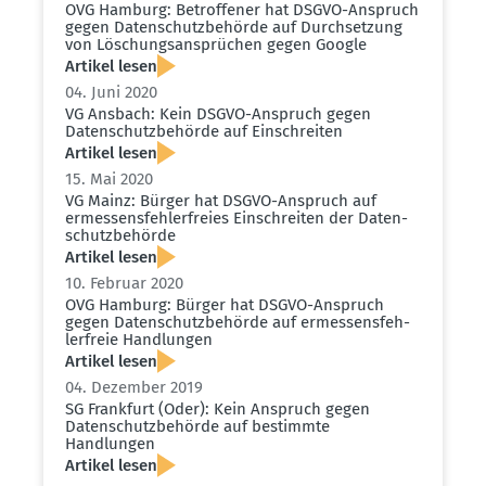
OVG Hamburg: Betrof­fener hat DSGVO-Anspruch
gegen Daten­schutz­be­hörde auf Durch­setzung
von Löschungs­an­sprüchen gegen Google
Artikel lesen
04. Juni 2020
VG Ansbach: Kein DSGVO-Anspruch gegen
Daten­schutz­be­hörde auf Einschreiten
Artikel lesen
15. Mai 2020
VG Mainz: Bürger hat DSGVO-Anspruch auf
ermes­sens­feh­ler­freies Einschreiten der Daten­
schutz­be­hörde
Artikel lesen
10. Februar 2020
OVG Hamburg: Bürger hat DSGVO-Anspruch
gegen Daten­schutz­be­hörde auf ermes­sens­feh­
ler­freie Handlungen
Artikel lesen
04. Dezember 2019
SG Frankfurt (Oder): Kein Anspruch gegen
Daten­schutz­be­hörde auf bestimmte
Handlungen
Artikel lesen