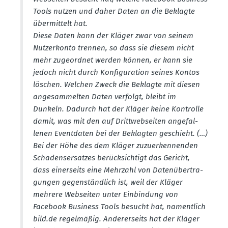
Tools nutzen und daher Daten an die Beklagte
übermittelt hat.
Diese Daten kann der Kläger zwar von seinem
Nutzer­konto trennen, so dass sie diesem nicht
mehr zugeordnet werden können, er kann sie
jedoch nicht durch Konfi­gu­ration seines Kontos
löschen. Welchen Zweck die Beklagte mit diesen
angesam­melten Daten verfolgt, bleibt im
Dunkeln. Dadurch hat der Kläger keine Kontrolle
damit, was mit den auf Dritt­web­seiten angefal­
lenen Event­daten bei der Beklagten geschieht. (…)
Bei der Höhe des dem Kläger zuzuer­ken­nenden
Schadens­er­satzes berück­sichtigt das Gericht,
dass einer­seits eine Mehrzahl von Daten­über­tra­
gungen gegen­ständlich ist, weil der Kläger
mehrere Webseiten unter Einbindung von
Facebook Business Tools besucht hat, namentlich
bild.​de regel­mäßig. Anderer­seits hat der Kläger