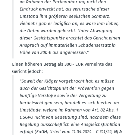
im Rahmen der Partei­an­hörung nicht den
Eindruck erweckt hat, als verur­sache dieser
Umstand ihm größeren seeli­schen Schmerz,
vielmehr gab er lediglich an, es wäre ihm lieber,
die Daten würden gelöscht. Unter Abwägung
dieser Gesichts­punkte erachtet das Gericht einen
Anspruch auf immate­ri­ellen Schadens­ersatz in
Höhe von 300 € als angemessen."
Einen höheren Betrag als 300,- EUR verneinte das
Gericht jedoch:
"Soweit der Kläger vorge­bracht hat, es müsse
auch der Gesichts­punkt der Prävention gegen
künftige Verstöße sowie der Vergeltung zu
berück­sich­tigen sein, handelt es sich hierbei um
Umstände, welche im Rahmen von Art. 82 Abs. 1
DSGVO nicht von Bedeutung sind, nachdem diese
Regelung ausschlie­ßlich eine Ausgleichs­funktion
erfolgt (EuGH, Urteil vom 11.04.2024 - C-741/22, NJW