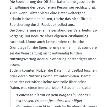
Die Speicherung der Off-Site-Daten ohne geson­derte
Einwil­ligung der betrof­fenen Person sei rechts­widrig.
Auch wenn Dritt­an­bieter eine Daten­wei­tergabe
erlaubt bekommen hätten, reiche das nicht für die
Speicherung durch Facebook selbst aus.
Die Speicherung sei ein eigen­stän­diger Verar­bei­tungs­
vorgang und bedürfe einer eigenen Zustimmung.
Facebook könne auch keine andere recht­liche
Grundlage für die Speicherung nennen. Insbe­sondere
sei die Verar­beitung nicht notwendig für den
Nutzungs­vertrag oder zur Wahrung berech­tigter Inter­
essen.
Zudem könnten Nutzer die Daten nicht selbst löschen
oder deren Nutzung komplett unter­binden. Damit
habe der Betroffene keine Kontrolle über seine
Daten, was einen immate­ri­ellen Schaden darstelle:
"Gemessen hieran ist dem Kläger ein Schaden
erwachsen. Es steht fest, dass der Kläger
Webseiten besucht hat, welche Facebook Business