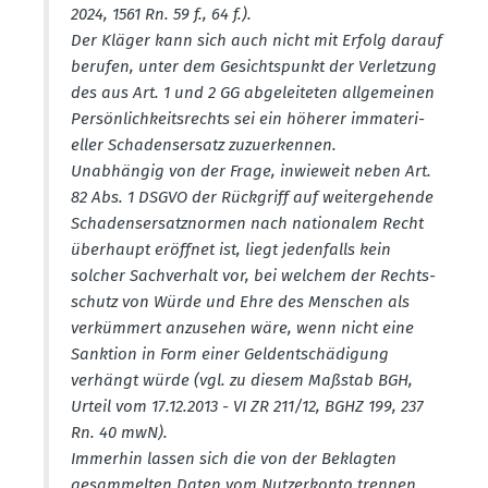
2024, 1561 Rn. 59 f., 64 f.).
Der Kläger kann sich auch nicht mit Erfolg darauf
berufen, unter dem Gesichts­punkt der Verletzung
des aus Art. 1 und 2 GG abgelei­teten allge­meinen
Persön­lich­keits­rechts sei ein höherer immate­ri­
eller Schadens­ersatz zuzuer­kennen.
Unabhängig von der Frage, inwieweit neben Art.
82 Abs. 1 DSGVO der Rückgriff auf weiter­ge­hende
Schadens­er­satz­normen nach natio­nalem Recht
überhaupt eröffnet ist, liegt jeden­falls kein
solcher Sachverhalt vor, bei welchem der Rechts­
schutz von Würde und Ehre des Menschen als
verkümmert anzusehen wäre, wenn nicht eine
Sanktion in Form einer Geldent­schä­digung
verhängt würde (vgl. zu diesem Maßstab BGH,
Urteil vom 17.12.2013 - VI ZR 211/12, BGHZ 199, 237
Rn. 40 mwN).
Immerhin lassen sich die von der Beklagten
gesam­melten Daten vom Nutzer­konto trennen.