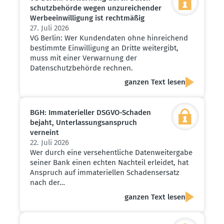
schutz­be­hörde wegen unzurei­chender
Werbe­ein­wil­ligung ist recht­mäßig
27. Juli 2026
VG Berlin: Wer Kundendaten ohne hinreichend
bestimmte Einwilligung an Dritte weitergibt,
muss mit einer Verwarnung der
Datenschutzbehörde rechnen.
ganzen Text lesen
BGH: Immate­ri­eller DSGVO-Schaden
bejaht, Unter­las­sungs­an­spruch
verneint
22. Juli 2026
Wer durch eine versehentliche Datenweitergabe
seiner Bank einen echten Nachteil erleidet, hat
Anspruch auf immateriellen Schadensersatz
nach der…
ganzen Text lesen