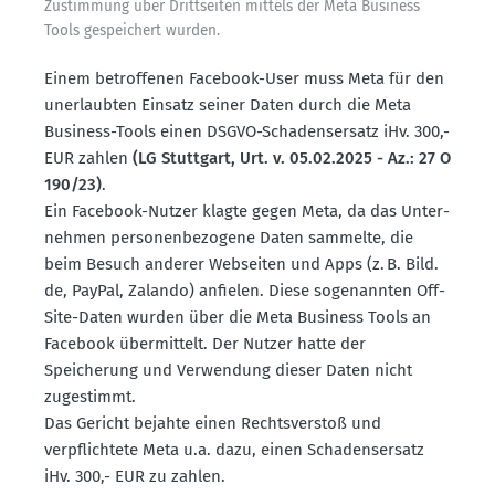
Zustimmung über Dritt­seiten mittels der Meta Business
Tools gespei­chert wurden.
Einem betrof­fenen Facebook-User muss Meta für den
unerlaubten Einsatz seiner Daten durch die Meta
Business-Tools einen DSGVO-Schadens­ersatz iHv. 300,-
EUR zahlen
(LG Stuttgart, Urt. v. 05.02.2025 - Az.: 27 O
190/23)
.
Ein Facebook-Nutzer klagte gegen Meta, da das Unter­
nehmen perso­nen­be­zogene Daten sammelte, die
beim Besuch anderer Webseiten und Apps (z. B. Bild.​
de, PayPal, Zalando) anfielen. Diese sogenannten Off-
Site-Daten wurden über die Meta Business Tools an
Facebook übermittelt. Der Nutzer hatte der
Speicherung und Verwendung dieser Daten nicht
zugestimmt.
Das Gericht bejahte einen Rechts­verstoß und
verpflichtete Meta u.a. dazu, einen Schadens­ersatz
iHv. 300,- EUR zu zahlen.