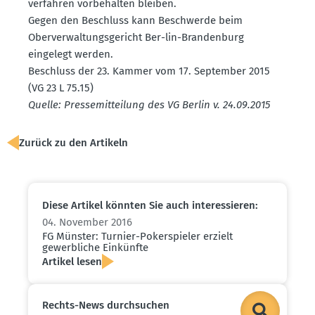
ver­fahren vorbe­halten bleiben.
Gegen den Beschluss kann Beschwerde beim
Oberver­wal­tungs­ge­richt Ber-lin-Brandenburg
eingelegt werden.
Beschluss der 23. Kammer vom 17. September 2015
(VG 23 L 75.15)
Quelle: Presse­mit­teilung des VG Berlin v. 24.09.2015
Zurück zu den Artikeln
Diese Artikel könnten Sie auch inter­es­sieren:
04. November 2016
FG Münster: Turnier-Poker­spieler erzielt
gewerb­liche Einkünfte
Artikel lesen
Rechts-News durch­suchen