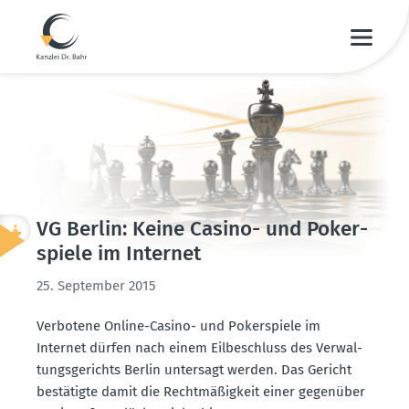
VG Berlin: Keine Casino- und Poker­
spiele im Internet
25. September 2015
Verbotene Online-Casino- und Poker­spiele im
Internet dürfen nach einem Eilbe­schluss des Verwal­
tungs­ge­richts Berlin untersagt werden. Das Gericht
bestä­tigte damit die Recht­mä­ßigkeit einer gegenüber