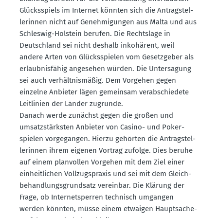
Glücks­spiels im Internet könnten sich die Antrag­stel­
le­rinnen nicht auf Geneh­mi­gungen aus Malta und aus
Schleswig-Holstein berufen. Die Rechtslage in
Deutschland sei nicht deshalb inkohärent, weil
andere Arten von Glücks­spielen vom Gesetz­geber als
erlaub­nis­fähig angesehen würden. Die Unter­sagung
sei auch verhält­nis­mäßig. Dem Vorgehen gegen
einzelne Anbieter lägen gemeinsam verab­schiedete
Leitlinien der Länder zugrunde.
Danach werde zunächst gegen die großen und
umsatz­stärksten Anbieter von Casino- und Poker-
spielen vorge­gangen. Hierzu gehörten die Antrag­stel­
le­rinnen ihrem eigenen Vortrag zufolge. Dies beruhe
auf einem planvollen Vorgehen mit dem Ziel einer
einheit­lichen Vollzugs­praxis und sei mit dem Gleich­
be­hand­lungs­grundsatz vereinbar. Die Klärung der
Frage, ob Inter­net­sperren technisch umgangen
werden könnten, müsse einem etwaigen Haupt­sa­che­