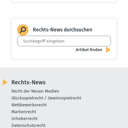
Rechts-News durch­suchen
Rechts-News
Recht der Neuen Medien
Glücksspielrecht / Gewinnspielrecht
Wettbewerbsrecht
Markenrecht
Urheberrecht
Datenschutzrecht