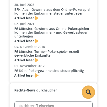
30. Juni 2023
BFH: Auch Gewinne aus dem Online-Poker­spiel
können der Einkom­men­steuer unter­liegen
Artikel lesen
02. Juni 2021
FG Münster: Gewinne aus Online-Poker­spielen
können der Einkommen- und Gewer­be­steuer
unter­liegen
Artikel lesen
04. November 2016
FG Münster: Turnier-Poker­spieler erzielt
gewerb­liche Einkünfte
Artikel lesen
01. November 2012
FG Köln: Poker­ge­winne sind steuer­pflichtig
Artikel lesen
Rechts-News durch­suchen