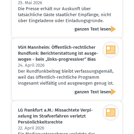
25. Mai 2026
Die Presse erhält nur Auskunft über
tatsächliche Gäste staatlicher Empfänge, nicht
über Eingeladene oder Einladungsgründe.
ganzen Text lesen
VGH Mannheim: Öffentlich-recht­licher
Rundfunk: Bericht­erstattung ist ausge­
wogen - kein „links-progres­siver“ Bias
24. April 2026
Der Rundfunkbeitrag bleibt verfassungsgemäß,
weil das öffentlich-rechtliche Programm
insgesamt vielfältig und ausgewogen genug ist.
ganzen Text lesen
LG Frankfurt a.M.: Missachtete Verpi­
xelung im Straf­ver­fahren verletzt
Persön­lich­keits­rechte
22. April 2026
Ein Medienunternehmen verletzte das