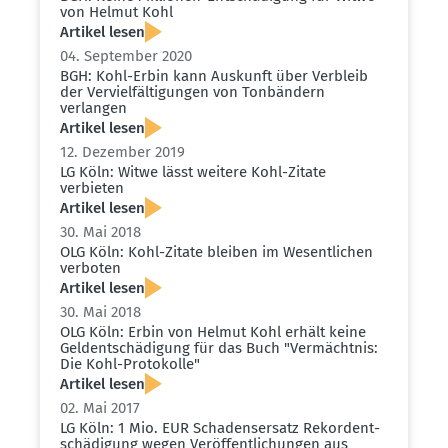
von Helmut Kohl
Artikel lesen
04. September 2020
BGH: Kohl-Erbin kann Auskunft über Verbleib
der Verviel­fäl­ti­gungen von Tonbändern
verlangen
Artikel lesen
12. Dezember 2019
LG Köln: Witwe lässt weitere Kohl-Zitate
verbieten
Artikel lesen
30. Mai 2018
OLG Köln: Kohl-Zitate bleiben im Wesent­lichen
verboten
Artikel lesen
30. Mai 2018
OLG Köln: Erbin von Helmut Kohl erhält keine
Geldent­schä­digung für das Buch "Vermächtnis:
Die Kohl-Proto­kolle"
Artikel lesen
02. Mai 2017
LG Köln: 1 Mio. EUR Schadens­ersatz Rekor­d­ent­
schä­digung wegen Veröf­fent­li­chungen aus