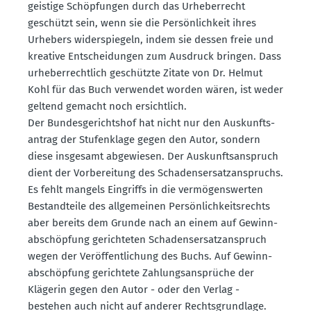
geistige Schöp­fungen durch das Urheber­recht
geschützt sein, wenn sie die Persön­lichkeit ihres
Urhebers wider­spiegeln, indem sie dessen freie und
kreative Entschei­dungen zum Ausdruck bringen. Dass
urheber­rechtlich geschützte Zitate von Dr. Helmut
Kohl für das Buch verwendet worden wären, ist weder
geltend gemacht noch ersichtlich.
Der Bundes­ge­richtshof hat nicht nur den Auskunfts­
antrag der Stufen­klage gegen den Autor, sondern
diese insgesamt abgewiesen. Der Auskunfts­an­spruch
dient der Vorbe­reitung des Schadens­er­satz­an­spruchs.
Es fehlt mangels Eingriffs in die vermö­gens­werten
Bestand­teile des allge­meinen Persön­lich­keits­rechts
aber bereits dem Grunde nach an einem auf Gewinn­
ab­schöpfung gerich­teten Schadens­er­satz­an­spruch
wegen der Veröf­fent­li­chung des Buchs. Auf Gewinn­
ab­schöpfung gerichtete Zahlungs­an­sprüche der
Klägerin gegen den Autor - oder den Verlag -
bestehen auch nicht auf anderer Rechts­grundlage.