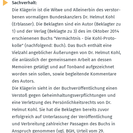
Sachverhalt:
Die Klägerin ist die Witwe und Allein­erbin des verstor­
benen vorma­ligen Bundes­kanzlers Dr. Helmut Kohl
(Erblasser). Die Beklagten sind ein Autor (Beklagter zu
1) und der Verlag (Beklagte zu 3) des im Oktober 2014
erschie­nenen Buchs "Vermächtnis - Die Kohl-Proto­
kolle" (nachfolgend: Buch). Das Buch enthält eine
Vielzahl angeb­licher Äußerungen von Dr. Helmut Kohl,
die anlässlich der gemein­samen Arbeit an dessen
Memoiren getätigt und auf Tonband aufge­zeichnet
worden sein sollen, sowie beglei­tende Kommentare
des Autors.
Die Klägerin sieht in der Buchver­öf­fent­li­chung einen
Verstoß gegen Geheim­hal­tungs­ver­pflich­tungen und
eine Verletzung des Persön­lich­keits­rechts von Dr.
Helmut Kohl. Sie hat die Beklagten bereits zuvor
erfolg­reich auf Unter­lassung der Veröf­fent­li­chung
und Verbreitung zahlreicher Passagen des Buchs in
Anspruch genommen (vgl. BGH, Urteil vom 29.