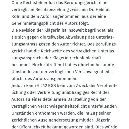
Ohne Rechts­fehler hat das Berufungs­ge­richt eine
vertrag­liche Rechts­be­ziehung zwischen Dr. Helmut
Kohl und dem Autor angenommen, aus der eine
Geheim­hal­tungs­pflicht des Autors folgt.
Die Revision der Klägerin ist insoweit begründet, als
sie sich gegen die teilweise Abweisung des Unter­las­
sungs­an­trags gegen den Autor richtet. Das Berufungs­
ge­richt hat die Reich­weite des vertrag­lichen Unter­las­
sungs­an­spruchs der Klägerin rechts­feh­lerhaft
bestimmt. Noch zutreffend hat es ohnehin bekannte
Umstände von der vertrag­lichen Verschwie­gen­heits­
pflicht des Autors ausge­nommen.
Jedoch kann § 242 BGB kein vom Zweck der Veröf­fent­
li­chung oder Verbreitung unabhän­giges Recht des
Autors zu einer detail­armen Darstellung von der
vertrag­lichen Verschwie­gen­heits­pflicht unter­fal­lenden
Umständen entnommen werden, die im Zug seiner
gericht­lichen Ausein­an­der­setzung mit der Klägerin
der Öffent­lichkeit bekannt geworden sind. Dies würde