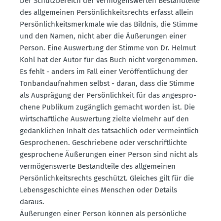
Der Schutz­be­reich der vermö­gens­werten Bestand­teile
des allge­meinen Persön­lich­keits­rechts erfasst allein
Persön­lich­keits­merkmale wie das Bildnis, die Stimme
und den Namen, nicht aber die Äußerungen einer
Person. Eine Auswertung der Stimme von Dr. Helmut
Kohl hat der Autor für das Buch nicht vorge­nommen.
Es fehlt - anders im Fall einer Veröf­fent­li­chung der
Tonband­auf­nahmen selbst - daran, dass die Stimme
als Ausprägung der Persön­lichkeit für das angespro­
chene Publikum zugänglich gemacht worden ist. Die
wirtschaft­liche Auswertung zielte vielmehr auf den
gedank­lichen Inhalt des tatsächlich oder vermeintlich
Gespro­chenen. Geschriebene oder verschrift­lichte
gespro­chene Äußerungen einer Person sind nicht als
vermö­gens­werte Bestand­teile des allge­meinen
Persön­lich­keits­rechts geschützt. Gleiches gilt für die
Lebens­ge­schichte eines Menschen oder Details
daraus.
Äußerungen einer Person können als persön­liche