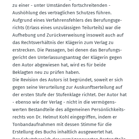
zu einer - unter Umständen fortschrei­tenden -
Aushöhlung des vertrag­lichen Schutzes führen.
Aufgrund eines Verfah­rens­fehlers des Berufungs­ge­
richts (Erlass eines unzuläs­sigen Teilur­teils) war die
Aufhebung und Zurück­ver­weisung insoweit auch auf
das Rechts­ver­hältnis der Klägerin zum Verlag zu
erstrecken. Die Passagen, bei denen das Berufungs­
ge­richt den Unter­las­sungs­antrag der Klägerin gegen
den Autor abgewiesen hat, wird es für beide
Beklagten neu zu prüfen haben.
Die Revision des Autors ist begründet, soweit er sich
gegen seine Verur­teilung zur Auskunfts­er­teilung auf
der ersten Stufe der Stufen­klage richtet. Der Autor hat
- ebenso wie der Verlag - nicht in die vermö­gens­
werten Bestand­teile des allge­meinen Persön­lich­keits­
rechts von Dr. Helmut Kohl einge­griffen, indem er
Tonband­auf­nahmen mit dessen Stimme für die
Erstellung des Buchs inhaltlich ausge­wertet hat.