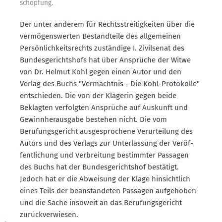
schöpfung.
Der unter anderem für Rechts­strei­tig­keiten über die
vermö­gens­werten Bestand­teile des allge­meinen
Persön­lich­keits­rechts zuständige I. Zivil­senat des
Bundes­ge­richtshofs hat über Ansprüche der Witwe
von Dr. Helmut Kohl gegen einen Autor und den
Verlag des Buchs "Vermächtnis - Die Kohl-Proto­kolle"
entschieden. Die von der Klägerin gegen beide
Beklagten verfolgten Ansprüche auf Auskunft und
Gewinn­her­ausgabe bestehen nicht. Die vom
Berufungs­ge­richt ausge­spro­chene Verur­teilung des
Autors und des Verlags zur Unter­lassung der Veröf­
fent­li­chung und Verbreitung bestimmter Passagen
des Buchs hat der Bundes­ge­richtshof bestätigt.
Jedoch hat er die Abweisung der Klage hinsichtlich
eines Teils der beanstan­deten Passagen aufge­hoben
und die Sache insoweit an das Berufungs­ge­richt
zurück­ver­wiesen.