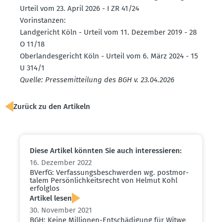
Urteil vom 23. April 2026 - I ZR 41/24
Vorin­stanzen:
Landge­richt Köln - Urteil vom 11. Dezember 2019 - 28
O 11/18
Oberlan­des­ge­richt Köln - Urteil vom 6. März 2024 - 15
U 314/1
Quelle: Presse­mit­teilung des BGH v. 23.04.2026
Zurück zu den Artikeln
Diese Artikel könnten Sie auch inter­es­sieren:
16. Dezember 2022
BVerfG: Verfas­sungs­be­schwerden wg. postmor­
talem Persön­lich­keits­recht von Helmut Kohl
erfolglos
Artikel lesen
30. November 2021
BGH: Keine Millionen-Entschä­digung für Witwe