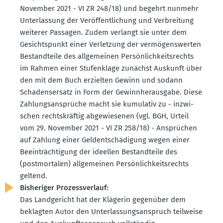
November 2021 - VI ZR 248/18) und begehrt nunmehr
Unter­lassung der Veröf­fent­li­chung und Verbreitung
weiterer Passagen. Zudem verlangt sie unter dem
Gesichts­punkt einer Verletzung der vermö­gens­werten
Bestand­teile des allge­meinen Persön­lich­keits­rechts
im Rahmen einer Stufen­klage zunächst Auskunft über
den mit dem Buch erzielten Gewinn und sodann
Schadens­ersatz in Form der Gewinn­her­ausgabe. Diese
Zahlungs­an­sprüche macht sie kumulativ zu - inzwi­
schen rechts­kräftig abgewie­senen (vgl. BGH, Urteil
vom 29. November 2021 - VI ZR 258/18) - Ansprüchen
auf Zahlung einer Geldent­schä­digung wegen einer
Beein­träch­tigung der ideellen Bestand­teile des
(postmor­talen) allge­meinen Persön­lich­keits­rechts
geltend.
Bishe­riger Prozess­verlauf:
Das Landge­richt hat der Klägerin gegenüber dem
beklagten Autor den Unter­las­sungs­an­spruch teilweise