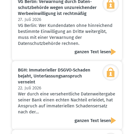
VG Berlin: Verwarnung durch Daten­
schutz­be­hörde wegen unzurei­chender
Werbe­ein­wil­ligung ist recht­mäßig
27. Juli 2026
VG Berlin: Wer Kundendaten ohne hinreichend
bestimmte Einwilligung an Dritte weitergibt,
muss mit einer Verwarnung der
Datenschutzbehörde rechnen.
ganzen Text lesen
BGH: Immate­ri­eller DSGVO-Schaden
bejaht, Unter­las­sungs­an­spruch
verneint
22. Juli 2026
Wer durch eine versehentliche Datenweitergabe
seiner Bank einen echten Nachteil erleidet, hat
Anspruch auf immateriellen Schadensersatz
nach der…
ganzen Text lesen