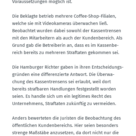
Voraus­set­zungen möglich ist.
Die Beklagte betrieb mehrere Coffee-Shop-Filialen,
welche sie mit Video­ka­meras überwachen ließ.
Beobachtet wurden dabei sowohl der Kassen­trensen
mit den Mitar­beitern als auch der Kunden­be­reich. Als
Grund gab die Betrei­berin an, dass es im Kassen­be­
reich bereits zu mehreren Straf­taten gekommen sei.
Die Hamburger Richter gaben in ihren Entschei­dungs­
gründen eine diffe­ren­zierte Antwort. Die Überwa­
chung des Kassen­trensens sei erlaubt, weil dort
bereits straf­baren Handlungen festge­stellt worden
seien. Es handle sich um ein legitimes Recht des
Unter­nehmens, Straf­taten zukünftig zu vermeiden.
Anders bewer­teten die Juristen die Beobachtung des
öffent­lichen Kunden­be­reichs. Hier seien besonders
strenge Maßstäbe anzusetzen, da dort nicht nur die