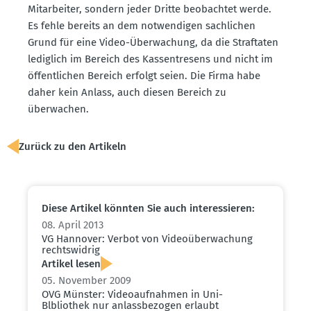
Mitar­beiter, sondern jeder Dritte beobachtet werde.
Es fehle bereits an dem notwen­digen sachlichen
Grund für eine Video-Überwa­chung, da die Straf­taten
lediglich im Bereich des Kassen­tresens und nicht im
öffent­lichen Bereich erfolgt seien. Die Firma habe
daher kein Anlass, auch diesen Bereich zu
überwachen.
Zurück zu den Artikeln
Diese Artikel könnten Sie auch inter­es­sieren:
08. April 2013
VG Hannover: Verbot von Video­über­wa­chung
rechts­widrig
Artikel lesen
05. November 2009
OVG Münster: Video­auf­nahmen in Uni-
Blbliothek nur anlass­be­zogen erlaubt