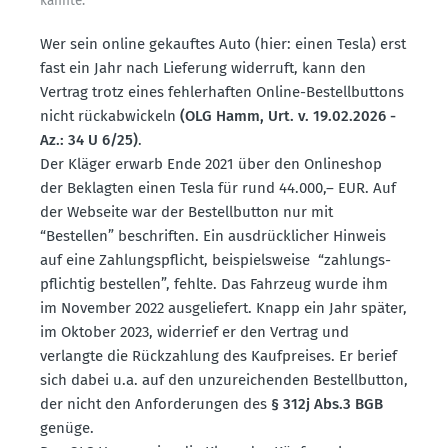
kannte.
Wer sein online gekauftes Auto (hier: einen Tesla) erst
fast ein Jahr nach Lieferung widerruft, kann den
Vertrag trotz eines fehler­haften Online-Bestell­buttons
nicht rückab­wi­ckeln
(OLG Hamm, Urt. v. 19.02.2026 -
Az.: 34 U 6/25)
.
Der Kläger erwarb Ende 2021 über den Onlineshop
der Beklagten einen Tesla für rund 44.000,– EUR. Auf
der Webseite war der Bestell­button nur mit
“Bestellen” beschriften. Ein ausdrück­licher Hinweis
auf eine Zahlungs­pflicht, beispiels­weise “zahlungs­
pflichtig bestellen”, fehlte. Das Fahrzeug wurde ihm
im November 2022 ausge­liefert. Knapp ein Jahr später,
im Oktober 2023, widerrief er den Vertrag und
verlangte die Rückzahlung des Kaufpreises. Er berief
sich dabei u.a. auf den unzurei­chenden Bestell­button,
der nicht den Anfor­de­rungen des
§ 312j Abs.3 BGB
genüge.