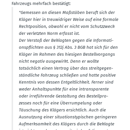
Fahrzeugs mehrfach bestätigt:
"Gemessen an diesen Maßstäben beruft sich der
Kläger hier in treuwid­riger Weise auf eine formale
Recht­po­sition, obwohl er nicht vom Schutz­zweck
der verletzten Norm erfasst ist.
Der Verstoß der Beklagten gegen die Infor­ma­ti­
ons­pflichten aus § 312j Abs. 3 BGB hat sich für den
Kläger im Rahmen des hiesigen Bestell­vor­gangs
nicht negativ ausge­wirkt. Denn er wollte
tatsächlich einen Vertrag über das streit­ge­gen­
ständ­liche Fahrzeug schließen und hatte positive
Kenntnis von dessen Entgelt­lichkeit. Ferner sind
weder Anhalts­punkte für eine intrans­pa­rente
oder irrefüh­rende Gestaltung des Bestell­pro­
zesses noch für eine Überrum­pelung oder
Täuschung des Klägers ersichtlich. Auch die
Ausnutzung einer situa­ti­ons­ty­pi­schen gerin­geren
Aufmerk­samkeit des Klägers durch die Beklagte