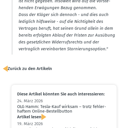
ist nicht gegeben. Insoweit wird auf die vorste­
henden Erwägungen Bezug genommen.
Dass der Kläger sich dennoch - und dies auch
lediglich hilfs­weise - auf die Nichtigkeit des
Vertrages beruft, hat seinen Grund allein in dem
bereits erfolgten Ablauf der Fristen zur Ausübung
des gesetz­lichen Wider­rufs­rechts und der
vertraglich verein­barten Stornie­rungs­option."
Zurück zu den Artikeln
Diese Artikel könnten Sie auch inter­es­sieren:
24. März 2026
OLG Hamm: Tesla-Kauf wirksam – trotz fehler­
haftem Online-Bestell­button
Artikel lesen
19. März 2026