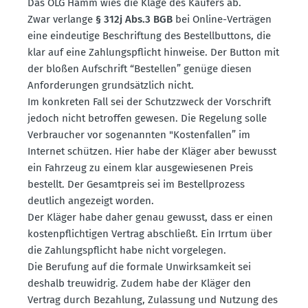
Das OLG Hamm wies die Klage des Käufers ab.
Zwar verlange
§ 312j Abs.3 BGB
bei Online-Verträgen
eine eindeutige Beschriftung des Bestell­buttons, die
klar auf eine Zahlungs­pflicht hinweise. Der Button mit
der bloßen Aufschrift “Bestellen” genüge diesen
Anfor­de­rungen grund­sätzlich nicht.
Im konkreten Fall sei der Schutz­zweck der Vorschrift
jedoch nicht betroffen gewesen. Die Regelung solle
Verbraucher vor sogenannten "Kosten­fallen” im
Internet schützen. Hier habe der Kläger aber bewusst
ein Fahrzeug zu einem klar ausge­wie­senen Preis
bestellt. Der Gesamt­preis sei im Bestell­prozess
deutlich angezeigt worden.
Der Kläger habe daher genau gewusst, dass er einen
kosten­pflich­tigen Vertrag abschließt. Ein Irrtum über
die Zahlungs­pflicht habe nicht vorge­legen.
Die Berufung auf die formale Unwirk­samkeit sei
deshalb treuwidrig. Zudem habe der Kläger den
Vertrag durch Bezahlung, Zulassung und Nutzung des