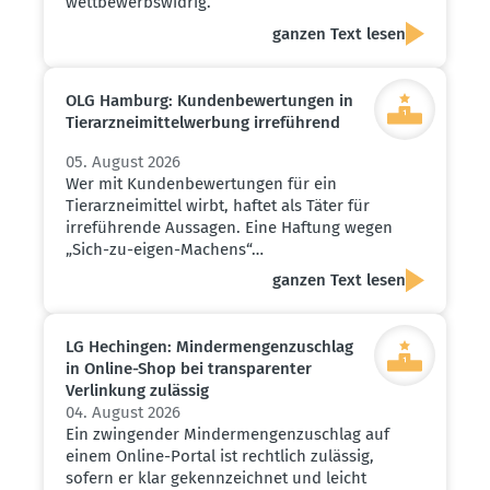
wettbewerbswidrig.
ganzen Text lesen
OLG Hamburg: Kunden­be­wer­tungen in
Tierarz­nei­mit­tel­werbung irreführend
05. August 2026
Wer mit Kundenbewertungen für ein
Tierarzneimittel wirbt, haftet als Täter für
irreführende Aussagen. Eine Haftung wegen
„Sich-zu-eigen-Machens“…
ganzen Text lesen
LG Hechingen: Minder­men­gen­zu­schlag
in Online-Shop bei trans­pa­renter
Verlinkung zulässig
04. August 2026
Ein zwingender Mindermengenzuschlag auf
einem Online-Portal ist rechtlich zulässig,
sofern er klar gekennzeichnet und leicht