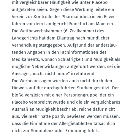
mit vergleich­barer Häufigkeit wie unter Placebo
aufge­treten seien. Gegen diese Werbung leitete ein
Verein zur Kontrolle der Pharma­in­dustrie ein Eilver­
fahren vor dem Landge­richt Frankfurt am Main ein.
Die Wettbe­werbs­kammer (6. Zivil­kammer) des
Landge­richts hat dem Eilantrag nach mündlicher
Verhandlung statt­ge­geben. Aufgrund der anders­lau­
tenden Angaben in den Fachin­for­ma­tionen des
Medika­ments, wonach Schläf­rigkeit und Müdigkeit als
mögliche Neben­wir­kungen aufge­führt werden, sei die
Aussage „macht nicht müde“ irreführend.
Die Werbe­aus­sagen würden auch nicht durch den
Hinweis auf die durch­ge­führten Studien gestützt. Der
bloße Vergleich mit einer Perso­nen­gruppe, der ein
Placebo verab­reicht wurde und die ein vergleich­bares
Ausmaß an Müdigkeit beschrieb, reiche dafür nicht
aus. Vielmehr hätte positiv bewiesen werden müssen,
dass die Einnahme der Aller­gie­ta­bletten tatsächlich
nicht zur Somnolenz oder Ermüdung führt.