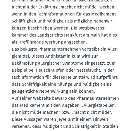
nicht mit der Erklärung „macht nicht müde“ werben,
wenn in den Fachin­for­ma­tionen für das Medikament
Schläf­rigkeit und Müdigkeit als mögliche Neben­wir­
kungen beschrieben werden. Die Wettbe­werbs­
kammer des Landge­richts Frankfurt am Main hat dies
als irrefüh­rende Werbung angesehen.
Das beklagte Pharma­un­ter­nehmen vertreibt ein Aller­
gie­mittel. Dieses Antihist­ami­nikum wird zur
Bekämpfung aller­gi­scher Symptome einge­setzt, zum
Beispiel bei Heuschnupfen oder Nessel­sucht. In der
Fachin­for­mation für dieses Heilmittel wird aufge­führt,
dass Schläf­rigkeit eine häufige und Müdigkeit eine
gelegent­liche Neben­wirkung sein können.
Auf seiner Webseite bewarb das Pharma­un­ter­nehmen
das Medikament mit den Angaben: „Aller­gie­ta­bellen,
die nicht müde machen“ bzw. „macht nicht müde“.
Diese Aussagen waren jeweils mit einem Hinweis
versehen, dass Müdigkeit und Schläf­rigkeit in Studien