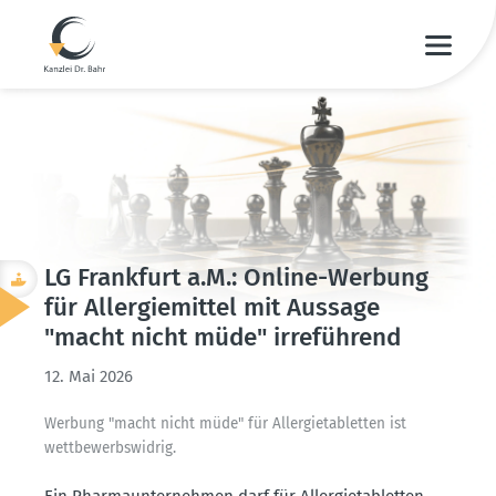
LG Frankfurt a.M.: Online-Werbung
für Aller­gie­mittel mit Aussage
"macht nicht müde" irreführend
12. Mai 2026
Werbung "macht nicht müde" für Aller­gie­ta­bletten ist
wettbe­werbs­widrig.
Ein Pharma­un­ter­nehmen darf für Aller­gie­ta­bletten