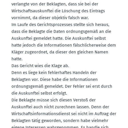
verlangte von der Beklagten, dass sie bei der
Wirtschafts­aus­kunftei die Löschung des Eintrags
vornimmt, da dieser objektiv falsch war.
Im Laufe des Gerichts­pro­zesses stellte sich heraus,
dass die Beklagte die Daten ordnungs­gemäß an die
Auskunftei gemeldet hatte. Die Auskunftei selbst
hatte jedoch die Infor­ma­tionen fälsch­li­cher­weise dem
Kläger zugeordnet, da dieser den gleichen Namen
hatte.
Das Gericht wies die Klage ab.
Denn es liege kein fehler­haftes Handeln der
Beklagten vor. Diese habe die Infor­ma­tionen
ordnungs­gemäß gemeldet. Der Fehler sei erst durch
die Auskunftei selbst erfolgt.
Die Beklagte müsse sich diesen Verstoß der
Auskunftei auch nicht zurechnen lassen. Denn der
Wirtschafts­in­for­ma­ti­ons­dienst sei nicht im Auftrag der
Beklagten tätig geworden, sondern habe vielmehr
eigene Inter­essen wahrge­nommen. Es handle sich