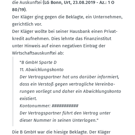
die Auskunftei
(LG Bonn, Urt, 23.08.2019 - Az.: 1 O
80/19)
.
Der Kläger ging gegen die Beklagte, ein Unter­nehmen,
gerichtlich vor.
Der Kläger wollte bei seiner Hausbank einen Privat­
kredit aufnehmen. Dies lehnte das Finanz­in­stitut
unter Hinweis auf einen negativen Eintrag der
Wirtschafts­aus­kunftei ab:
"
B GmbH Sparte D
11. Abwick­lungs­konto
Der Vertrags­partner hat uns darüber infor­miert,
dass ein Verstoß gegen vertrag­liche Verein­ba­
rungen vorliegt und daher ein Abwick­lungs­konto
existiert.
Konto­nummer: ###########
Der Vertrags­partner führt den Vertrag unter
dieser Nummer in seinen Unter­lagen."
Die B GmbH war die hiesige Beklagte. Der Kläger