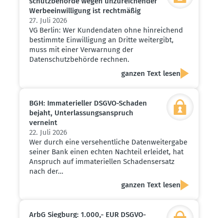
schutz­be­hörde wegen unzurei­chender
Werbe­ein­wil­ligung ist recht­mäßig
27. Juli 2026
VG Berlin: Wer Kundendaten ohne hinreichend
bestimmte Einwilligung an Dritte weitergibt,
muss mit einer Verwarnung der
Datenschutzbehörde rechnen.
ganzen Text lesen
BGH: Immate­ri­eller DSGVO-Schaden
bejaht, Unter­las­sungs­an­spruch
verneint
22. Juli 2026
Wer durch eine versehentliche Datenweitergabe
seiner Bank einen echten Nachteil erleidet, hat
Anspruch auf immateriellen Schadensersatz
nach der…
ganzen Text lesen
ArbG Siegburg: 1.000,- EUR DSGVO-