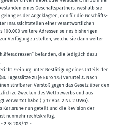
nn gewerblich vermietet oder veräußert. Im Sommer
s­be­ständen eines Geschäfts­partners, weshalb sie
 gelang es der Angeklagten, den für die Geschäfts­
er Inaus­sichtstellen einer verant­wort­lichen
s 100.000 weitere Adressen seines bishe­rigen
 zur Verfügung zu stellen, welche sie dann weiter
hlä­fe­r­adressen“ befanden, die lediglich dazu
.
icht Freiburg unter Bestä­tigung eines Urteils der
80 Tages­sätze zu je Euro 175) verur­teilt. Nach
einen straf­baren Verstoß gegen das Gesetz über den
tzlich zu Zwecken des Wettbe­werbs und aus
gt verwertet habe ( § 17 Abs. 2 Nr. 2 UWG).
hts Karlsruhe nun geteilt und die Revision der
st nunmehr rechts­kräftig.
 - 2 Ss 208/02 -