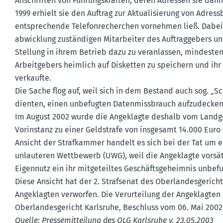
Anschriften von Führungs­kräften, deren Adressen sie da
1999 erhielt sie den Auftrag zur Aktua­li­sierung von Adres
entspre­chende Telefon­re­cherchen vornehmen ließ. Dabei
ab­wicklung zustän­digen Mitar­beiter des Auftrag­gebers unt
Stellung in ihrem Betrieb dazu zu veran­lassen, mindesten
Arbeit­gebers heimlich auf Disketten zu speichern und ihr
verkaufte.
Die Sache flog auf, weil sich in dem Bestand auch sog. „Sc
dienten, einen unbefugten Daten­miss­brauch aufzu­decken
Im August 2002 wurde die Angeklagte deshalb vom Landge­r
Vorin­stanz zu einer Geldstrafe von insgesamt 14.000 Euro (
Ansicht der Straf­kammer handelt es sich bei der Tat um 
unlau­teren Wettbewerb (UWG), weil die Angeklagte vorsä
Eigennutz ein ihr mitge­teiltes Geschäfts­ge­heimnis unbefu
Diese Ansicht hat der 2. Straf­senat des Oberlan­des­ge­ric
Angeklagten verworfen. Die Verur­teilung der Angeklagten i
Oberlan­des­ge­richt Karlsruhe, Beschluss vom 06. Mai 2002
Quelle: Presse­mit­teilung des OLG Karlsruhe v. 23.05.2003