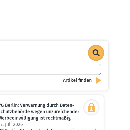
VG Berlin: Verwarnung durch Daten­
schutz­be­hörde wegen unzurei­chender
Werbe­ein­wil­ligung ist recht­mäßig
27. Juli 2026