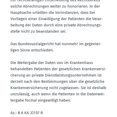
solche Abrech­nungen weiter zu honorieren. In der
Haupt­sache urteilten die Vorin­stanzen, dass bei
Vorliegen einer Einwil­ligung der Patienten die Verar­
beitung der Daten durch eine private Abrech­nungs­
stelle nicht zu beanstanden sei.
Das Bundes­so­zi­al­ge­richt hat nunmehr im gegen­tei­
ligen Sinne entschieden.
Die Weitergabe der Daten von im Krankenhaus
behan­delten Patienten der gesetz­lichen Kranken­ver­si­
cherung an private Dienst­leis­tungs­un­ter­nehmen ist
derzeit nach den Bestim­mungen über die gesetz­liche
Kranken­ver­si­cherung nicht zugelassen. Sie ist deshalb
unzulässig, auch wenn die Patienten in die Daten­wei­
tergabe formal einge­willigt haben.
Az.: B 6 KA 37/07 R