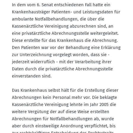
In dem vom 6. Senat entschie­denen Fall hatte ein
Kranken­haus­träger Patienten- und Leistungs­daten für
ambulante Notfall­be­hand­lungen, die über die
Kassen­ärzt­liche Verei­nigung abzurechnen sind, an
eine privat­ärzt­liche Abrech­nungs­stelle weiter­ge­leitet.
Diese erstellte für das Krankenhaus die Abrechnung.
Den Patienten war vor der Behandlung eine Erklärung
zur Unter­zeichnung vorgelegt worden, dass sie -
jederzeit wider­ruflich - mit der Verar­beitung ihrer
Daten durch die privat­ärzt­liche Abrech­nungs­stelle
einver­standen sind.
Das Krankenhaus selbst hält für die Erstellung dieser
Abrech­nungen kein Personal mehr vor. Die beklagte
Kassen­ärzt­liche Verei­nigung lehnte im Jahr 2005 die
weitere Vergütung der auf diese Weise erstellten
Abrech­nungen für Notfall­be­hand­lungen ab, wurde
aber durch einst­weilige Anordnung verpflichtet, bis
zur rechts­kräf­tigen Entscheidung des Rechts­streits