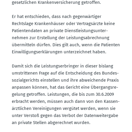
gesetz­lichen Kranken­ver­si­cherung getroffen.
Er hat entschieden, dass nach gegen­wär­tiger
Rechtslage Kranken­häuser oder Vertrags­ärzte keine
Patien­ten­daten an private Dienst­leis­tungs­un­ter­
nehmen zur Erstellung der Leistungs­ab­rechnung
übermitteln dürfen. Dies gilt auch, wenn die Patienten
Einwil­li­gungs­er­klä­rungen unter­zeichnet haben.
Damit sich die Leistungs­er­bringer in dieser bislang
umstrit­tenen Frage auf die Entscheidung des Bundes­
so­zi­al­ge­richts einstellen und ihre abwei­chende Praxis
anpassen können, hat das Gericht eine Übergangs­re­
gelung getroffen. Leistungen, die bis zum 30.6.2009
erbracht werden, müssen auch dann von den Kassen­
ärzt­lichen Verei­ni­gungen vergütet werden, wenn sie
unter Verstoß gegen das Verbot der Daten­wei­tergabe
an private Stellen abgerechnet wurden.