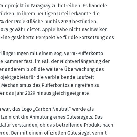
aldprojekt in Paraguay zu betreiben. Es handele
ücken. In ihrem heutigen Urteil erkannte die
 % der Projekt­fläche nur bis 2029 bestünden.
2029 gewähr­leistet. Apple habe nicht nachweisen
 Eine gesicherte Perspektive für die Fortsetzung des
­län­ge­rungen mit einem sog. Verra-Puffer­konto
 Kammer fest, im Fall der Nicht­ver­län­gerung der
nter anderem bloß die weitere Überwa­chung des
ojekt­ge­biets für die verblei­bende Laufzeit
 Mecha­nismus des Puffer­kontos eingreifen zu
ber das Jahr 2029 hinaus gleich geeignete
n war, das Logo „Carbon Neutral“ werde als
itze nicht die Anmutung eines Gütesiegels. Das
 dafür verstanden, ob das betref­fende Produkt nach
de. Der mit einem offizi­ellen Gütesiegel vermit­