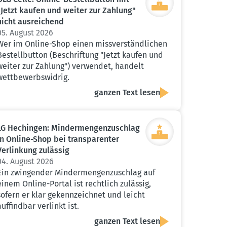
"Jetzt kaufen und weiter zur Zahlung"
nicht ausrei­chend
05. August 2026
Wer im Online-Shop einen missverständlichen
Bestellbutton (Beschriftung "Jetzt kaufen und
weiter zur Zahlung") verwendet, handelt
wettbewerbswidrig.
ganzen Text lesen
LG Hechingen: Minder­men­gen­zu­schlag
in Online-Shop bei trans­pa­renter
Verlinkung zulässig
04. August 2026
Ein zwingender Mindermengenzuschlag auf
einem Online-Portal ist rechtlich zulässig,
sofern er klar gekennzeichnet und leicht
auffindbar verlinkt ist.
ganzen Text lesen