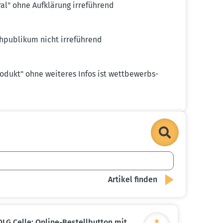
al" ohne Aufklärung irreführend
hpu­blikum nicht irreführend
odukt" ohne weiteres Infos ist wettbe­werbs­
OLG Celle: Online-Bestell­button mit