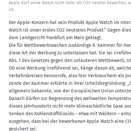
Apple darf seine Watch nicht mehr als CO2-neutral bewerben, we
ist.
Der Apple-Konzern hat sein Produkt Apple Watch im Inter
Watch ist unser erstes CO2 neutrales Produkt.“ Gegen dies
dem Landge­richt Frankfurt am Main geklagt.
Die für Wettbe­werbs­sachen zuständige 6. Kammer für Ha
diese Art der Werbung zu unter­lassen hat. Sie sei irrefü
Abs. 1 des Gesetzes gegen den unlau­teren Wettbewerb, U
Ob eine Werbung irreführend sei, hänge davon ab, welche
Verkehrs­kreisen hervorrufe, also hier Verbrau­chern als po
zende der Kammer erklärte in ihrer Urteils­be­gründung: „D
allgemein bekannte, von der Europäi­schen Union unter­z
Danach dürfen zur Begrenzung des weltweiten Tempe­ra­tur­a
dieses Jahrhun­derts nicht mehr klima­schäd­liche Gase a
Senken des Kohlen­stoff­di­oxids – etwa mit Wäldern – e
ausgehen, dass bei der bewor­benen Apple Watch eine CO2
gesichert sei.