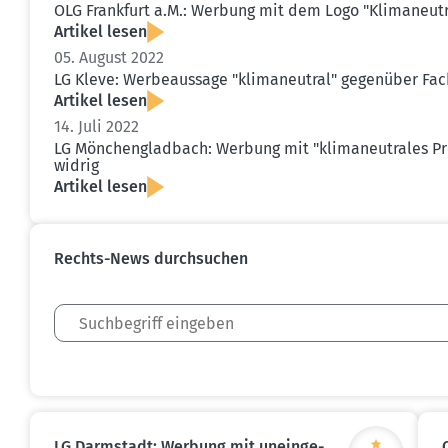
OLG Frankfurt a.M.: Werbung mit dem Logo "Klima­neutr
Artikel lesen
05. August 2022
LG Kleve: Werbe­aussage "klima­neutral" gegenüber Fac
Artikel lesen
14. Juli 2022
LG Mönchen­gladbach: Werbung mit "klima­neu­trales Pr
widrig
Artikel lesen
Rechts-News durch­suchen
LG Darmstadt: Werbung mit unein­ge­