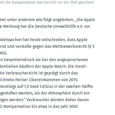
il die Kompen­sation laut Gericht nur bis 2029 gesichert
net unter anderem wie folgt angeboten: „Die Apple
e Werbung hat die Deutsche Umwelt­hilfe e.V. vor
ndels­sachen hat heute entschieden, dass Apple
hrend und verstoße gegen das Wettbe­werbs­recht (§ 5
WG).
n Gesamt­ein­druck sie bei den angespro­chenen
ten­ti­ellen Käufern der Apple Watch. Die Vorsit­
ie Verbrau­cher­sicht ist geprägt durch das
eichnete Pariser Überein­kommen von 2015.
n­stiegs auf 1,5 Grad Celsius in der zweiten Hälfte
usge­stoßen werden, als der Atmosphäre durch ein
ntzogen werden.“ Verbraucher würden daher davon
-Kompen­sation bis etwa in das Jahr 2050