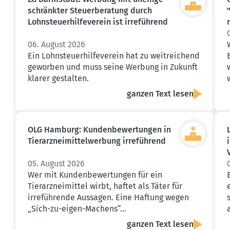
schränkter Steuer­be­ratung durch
Lohnsteu­er­hil­fe­verein ist irreführend
06. August 2026
Ein Lohnsteuerhilfeverein hat zu weitreichend
geworben und muss seine Werbung in Zukunft
klarer gestalten.
ganzen Text lesen
OLG Hamburg: Kunden­be­wer­tungen in
Tierarz­nei­mit­tel­werbung irreführend
05. August 2026
Wer mit Kundenbewertungen für ein
Tierarzneimittel wirbt, haftet als Täter für
irreführende Aussagen. Eine Haftung wegen
„Sich-zu-eigen-Machens“…
ganzen Text lesen