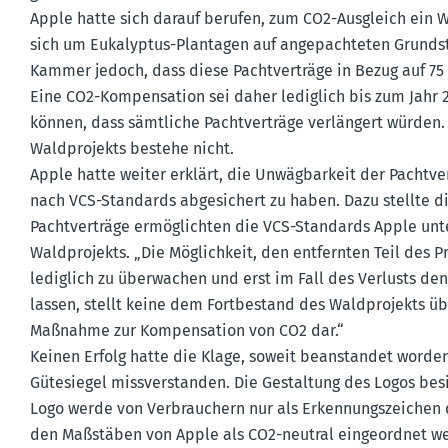
Apple hatte sich darauf berufen, zum CO2-Ausgleich ein W
sich um Eukalyptus-Plantagen auf angepach­teten Grund­st
Kammer jedoch, dass diese Pacht­ver­träge in Bezug auf 75
Eine CO2-Kompen­sation sei daher lediglich bis zum Jahr 
können, dass sämtliche Pacht­ver­träge verlängert würden.
Waldpro­jekts bestehe nicht.
Apple hatte weiter erklärt, die Unwäg­barkeit der Pacht­ver
nach VCS-Standards abgesi­chert zu haben. Dazu stellte die
Pacht­ver­träge ermög­lichten die VCS-Standards Apple u
Waldpro­jekts. „Die Möglichkeit, den entfernten Teil des Pr
lediglich zu überwachen und erst im Fall des Verlusts den
lassen, stellt keine dem Fortbe­stand des Waldpro­jekts ü
Maßnahme zur Kompen­sation von CO2 dar.“
Keinen Erfolg hatte die Klage, soweit beanstandet worde
Gütesiegel missver­standen. Die Gestaltung des Logos bes
Logo werde von Verbrau­chern nur als Erken­nungs­zeichen
den Maßstäben von Apple als CO2-neutral einge­ordnet wer