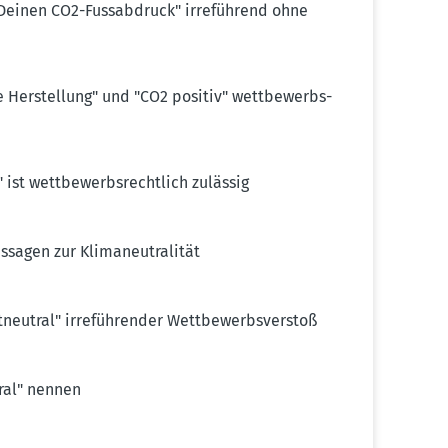
einen CO2-Fussab­druck" irreführend ohne
e Herstellung" und "CO2 positiv" wettbe­werbs­
ist wettbe­werbs­rechtlich zulässig
sagen zur Klima­neu­tra­lität
neutral" irrefüh­render Wettbe­werbs­verstoß
tral" nennen