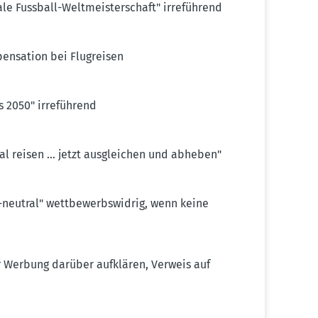
ale Fussball-Weltmeis­ter­schaft" irreführend
en­sation bei Flugreisen
s 2050" irreführend
al reisen … jetzt ausgleichen und abheben"
eutral" wettbe­werbs­widrig, wenn keine
er Werbung darüber aufklären, Verweis auf