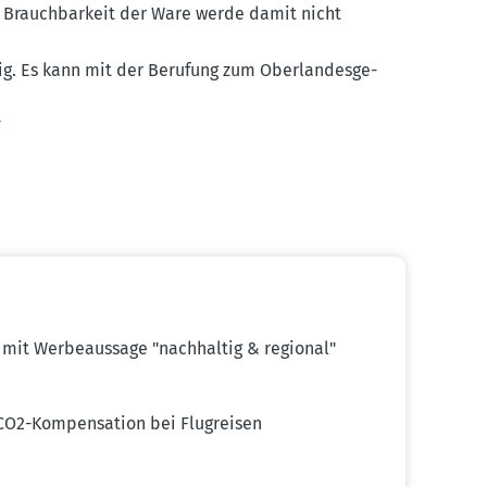
 Brauch­barkeit der Ware werde damit nicht
ftig. Es kann mit der Berufung zum Oberlan­des­ge­
5
mit Werbe­aussage "nachhaltig & regional"
CO2-Kompen­sation bei Flugreisen