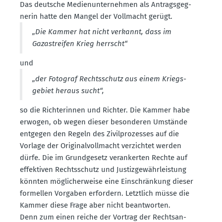
Das deutsche Medien­un­ter­nehmen als Antrags­geg­
nerin hatte den Mangel der Vollmacht gerügt.
„Die Kammer hat nicht verkannt, dass im
Gazastreifen Krieg herrscht“
und
„der Fotograf Rechts­schutz aus einem Kriegs­
gebiet heraus sucht“,
so die Richte­rinnen und Richter. Die Kammer habe
erwogen, ob wegen dieser beson­deren Umstände
entgegen den Regeln des Zivil­pro­zesses auf die
Vorlage der Origi­nal­voll­macht verzichtet werden
dürfe. Die im Grund­gesetz veran­kerten Rechte auf
effek­tiven Rechts­schutz und Justiz­ge­währ­leistung
könnten mögli­cher­weise eine Einschränkung dieser
formellen Vorgaben erfordern. Letztlich müsse die
Kammer diese Frage aber nicht beant­worten.
Denn zum einen reiche der Vortrag der Rechts­an­