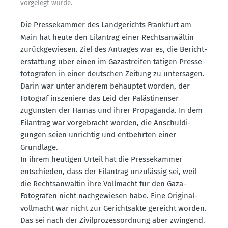
vorgelegt wurde.
Die Presse­kammer des Landge­richts Frankfurt am
Main hat heute den Eilantrag einer Rechts­an­wältin
zurück­ge­wiesen. Ziel des Antrages war es, die Bericht­
erstattung über einen im Gazastreifen tätigen Presse­
fo­to­grafen in einer deutschen Zeitung zu unter­sagen.
Darin war unter anderem behauptet worden, der
Fotograf insze­niere das Leid der Paläs­ti­nenser
zugunsten der Hamas und ihrer Propa­ganda. In dem
Eilantrag war vorge­bracht worden, die Anschul­di­
gungen seien unrichtig und entbehrten einer
Grundlage.
In ihrem heutigen Urteil hat die Presse­kammer
entschieden, dass der Eilantrag unzulässig sei, weil
die Rechts­an­wältin ihre Vollmacht für den Gaza-
Fotografen nicht nachge­wiesen habe. Eine Origi­nal­
voll­macht war nicht zur Gerichtsakte gereicht worden.
Das sei nach der Zivil­pro­zess­ordnung aber zwingend.