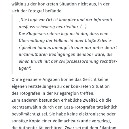
wältin zu der konkreten Situation nicht aus, in der
sich der Fotograf befände.
„Die Lage vor Ort ist komplex und der Infor­ma­ti­
ons­fluss schwierig beurteilbar. (…)
Die Kläger­ver­tre­terin legt nicht dar, dass eine
Übermittlung der Vollmacht über bloße Schwie­
rig­keiten hinaus unmöglich oder nur unter derart
unzumut­baren Bedin­gungen denkbar wäre, die
einen Bruch mit der Zivil­pro­zess­ordnung recht­fer­
tigen“.
Ohne genauere Angaben könne das Gericht keine
eigenen Feststel­lungen zu der konkreten Situation
des Fotografen in der Kriegs­region treffen.
Zum anderen bestünden erheb­liche Zweifel, ob die
Rechts­an­wältin durch den Gaza-Fotografen tatsächlich
bevoll­mächtigt sei. Sie habe keine elektro­nische oder
sonstige Kopie einer Vollmachts­ur­kunde vorgelegt,
die Authen­ti­zität verbürge. Zwar sei mit dem Eilantrag